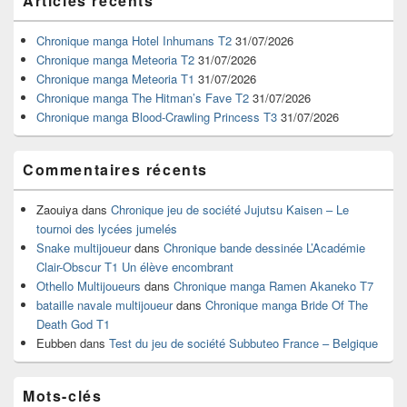
Articles récents
principale
de
widget
Chronique manga Hotel Inhumans T2
31/07/2026
pour
Chronique manga Meteoria T2
31/07/2026
la
Chronique manga Meteoria T1
31/07/2026
barre
Chronique manga The Hitman’s Fave T2
31/07/2026
latérale
Chronique manga Blood-Crawling Princess T3
31/07/2026
Commentaires récents
Zaouiya
dans
Chronique jeu de société Jujutsu Kaisen – Le
tournoi des lycées jumelés
Snake multijoueur
dans
Chronique bande dessinée L’Académie
Clair-Obscur T1 Un élève encombrant
Othello Multijoueurs
dans
Chronique manga Ramen Akaneko T7
bataille navale multijoueur
dans
Chronique manga Bride Of The
Death God T1
Eubben
dans
Test du jeu de société Subbuteo France – Belgique
Mots-clés