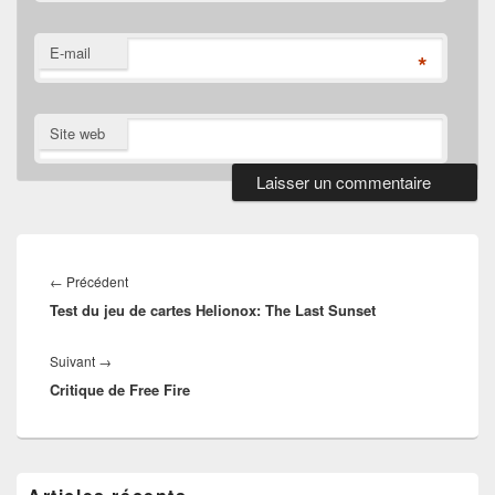
E-mail
*
Site web
Navigation
de
Article
←
Précédent
l’article
Test du jeu de cartes Helionox: The Last Sunset
précédent :
Article
Suivant
→
Critique de Free Fire
suivant :
Zone