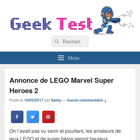
GeekTest
Recherche :
Blog jeux-vidéo et high-tech
Rechercher
Menu
Annonce de LEGO Marvel Super
Heroes 2
Posté le
16/05/2017
par
Samy
—
Aucun commentaire ↓
On l’avait pas vu venir et pourtant, les amateurs de
jeux LEGO et de super héros seront heureux