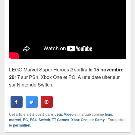
LEGO Marvel Super Heroes 2 sortira
le 15 novembre
2017
sur PS4, Xbox One et PC. A une date ultérieur
sur Nintendo Switch.
Cet article a été posté dans
Jeux Vidéo
et marqué comme
lego
,
marvel
,
PC
,
PS4
,
Switch
,
TT Games
,
Xbox One
par
Samy
. Enregistrer
le
permalien
.