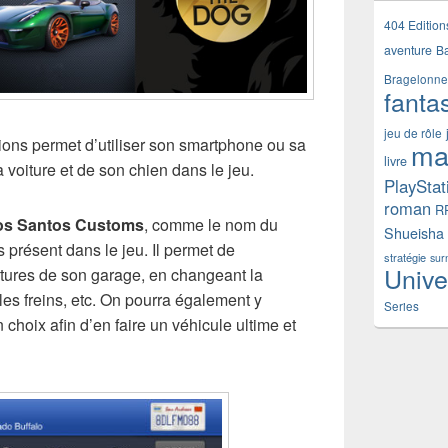
404 Edition
aventure
B
Bragelonne
fanta
jeu de rôle
ions permet d’utiliser son smartphone ou sa
ma
livre
a voiture et de son chien dans le jeu.
PlayStat
roman
R
os Santos Customs
, comme le nom du
Shueisha
 présent dans le jeu. Il permet de
stratégie
sur
Unive
itures de son garage, en changeant la
 les freins, etc. On pourra également y
Series
 choix afin d’en faire un véhicule ultime et