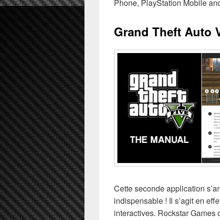
Phone, PlayStation Mobile and
Grand Theft Auto 
Cette seconde application s’
indispensable ! Il s’agit en e
interactives. Rockstar Games d