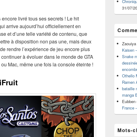
Chroniq
31/07/2
 encore livré tous ses secrets ! Le hit
 arrive aujourd’hui officiellement en
Commen
se et d’une telle variété de contenu, que
mettre à disposition non pas une, mais deux
Zaouiya
de rendre l’expérience de jeu encore plus
Kaisen –
e continuer à évoluer dans le monde de GTA
Snake mu
dessiné
 ou Mac, même une fois la console éteinte !
encombr
Othello 
iFruit
Ramen 
bataille
manga B
Eubben
France 
Mots-c