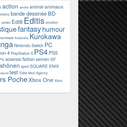
action
animaux
animal
s
amitie
BD
bande dessinée
amboo
Editis
Edi8
emotion
cartes
fantasy
stique
humour
Kurokawa
jeunesse
Kodansha
nga
PC
Nintendo Switch
PS4
ion 4
PS5
PlayStation 5
science fiction
seinen
SF
PG
shônen
SQUARE ENIX
sport
test
Tuttle-Mori Agency
naturel
rs Poche
Xbox One
Xbox