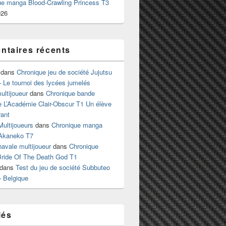
ue manga Blood-Crawling Princess T3
026
taires récents
dans
Chronique jeu de société Jujutsu
 Le tournoi des lycées jumelés
ltijoueur
dans
Chronique bande
e L’Académie Clair-Obscur T1 Un élève
ant
Multijoueurs
dans
Chronique manga
Akaneko T7
 navale multijoueur
dans
Chronique
ride Of The Death God T1
dans
Test du jeu de société Subbuteo
– Belgique
lés