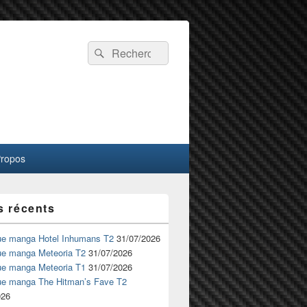
Recherche :
Rechercher
Propos
s récents
ue manga Hotel Inhumans T2
31/07/2026
ue manga Meteoria T2
31/07/2026
ue manga Meteoria T1
31/07/2026
ue manga The Hitman’s Fave T2
026