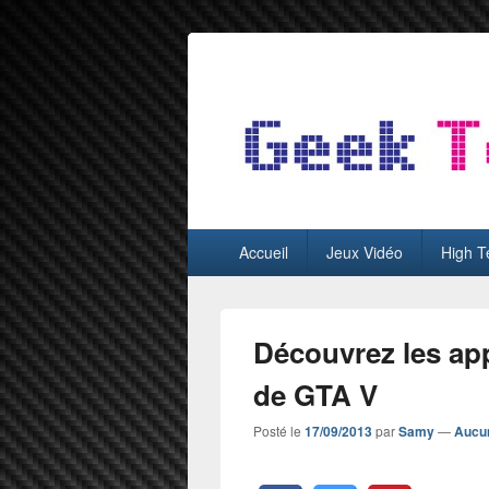
GeekTest
Blog jeux-vidéo et high-tech
Menu
Accueil
Jeux Vidéo
High T
principal
Découvrez les ap
de GTA V
Posté le
17/09/2013
par
Samy
—
Aucu