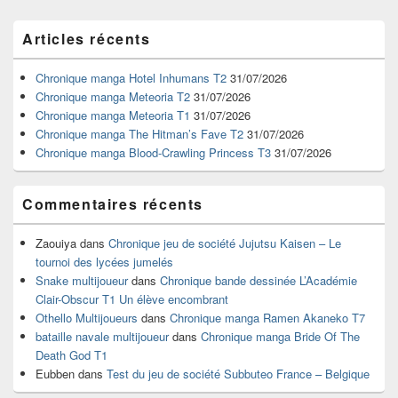
Zone
Articles récents
principale
de
widget
Chronique manga Hotel Inhumans T2
31/07/2026
pour
Chronique manga Meteoria T2
31/07/2026
la
Chronique manga Meteoria T1
31/07/2026
barre
Chronique manga The Hitman’s Fave T2
31/07/2026
latérale
Chronique manga Blood-Crawling Princess T3
31/07/2026
Commentaires récents
Zaouiya
dans
Chronique jeu de société Jujutsu Kaisen – Le
tournoi des lycées jumelés
Snake multijoueur
dans
Chronique bande dessinée L’Académie
Clair-Obscur T1 Un élève encombrant
Othello Multijoueurs
dans
Chronique manga Ramen Akaneko T7
bataille navale multijoueur
dans
Chronique manga Bride Of The
Death God T1
Eubben
dans
Test du jeu de société Subbuteo France – Belgique