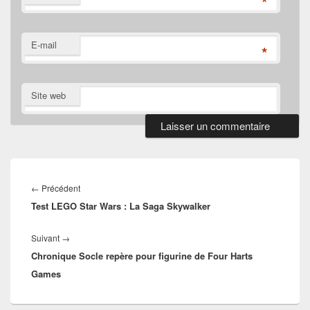
*
E-mail
*
Site web
Navigation
de
Article
←
Précédent
l’article
Test LEGO Star Wars : La Saga Skywalker
précédent :
Article
Suivant
→
Chronique Socle repère pour figurine de Four Harts
suivant :
Games