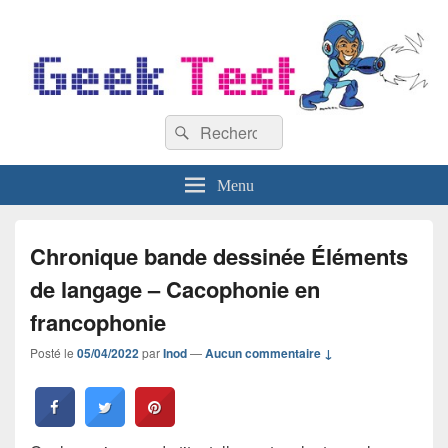
GeekTest
Recherche :
Blog jeux-vidéo et high-tech
Rechercher
Menu
Chronique bande dessinée Éléments
de langage – Cacophonie en
francophonie
Posté le
05/04/2022
par
Inod
—
Aucun commentaire ↓