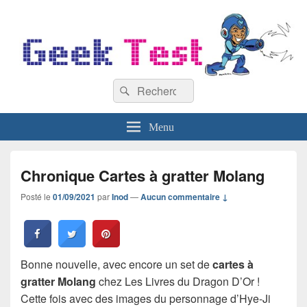
GeekTest
Recherche :
Blog jeux-vidéo et high-tech
Rechercher
Menu
Chronique Cartes à gratter Molang
Posté le
01/09/2021
par
Inod
—
Aucun commentaire ↓
Bonne nouvelle, avec encore un set de
cartes à
gratter Molang
chez Les Livres du Dragon D’Or !
Cette fois avec des images du personnage d’Hye-Ji