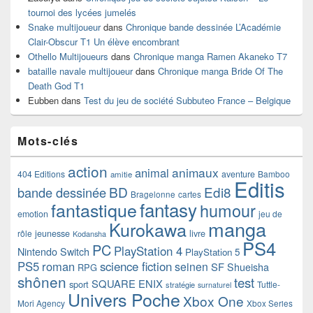
tournoi des lycées jumelés
Snake multijoueur
dans
Chronique bande dessinée L’Académie
Clair-Obscur T1 Un élève encombrant
Othello Multijoueurs
dans
Chronique manga Ramen Akaneko T7
bataille navale multijoueur
dans
Chronique manga Bride Of The
Death God T1
Eubben
dans
Test du jeu de société Subbuteo France – Belgique
Mots-clés
action
animaux
animal
404 Editions
aventure
Bamboo
amitie
Editis
BD
Edi8
bande dessinée
Bragelonne
cartes
fantasy
fantastique
humour
emotion
jeu de
manga
Kurokawa
rôle
jeunesse
livre
Kodansha
PS4
PC
PlayStation 4
Nintendo Switch
PlayStation 5
PS5
roman
science fiction
seinen
SF
Shueisha
RPG
shônen
test
SQUARE ENIX
sport
Tuttle-
stratégie
surnaturel
Univers Poche
Xbox One
Mori Agency
Xbox Series