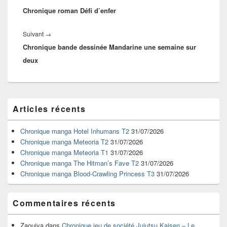
l’article
Chronique roman Défi d’enfer
précédent :
Article
Suivant
→
Chronique bande dessinée Mandarine une semaine sur
suivant :
deux
Zone
Articles récents
principale
de
widget
Chronique manga Hotel Inhumans T2
31/07/2026
pour
Chronique manga Meteoria T2
31/07/2026
la
Chronique manga Meteoria T1
31/07/2026
barre
Chronique manga The Hitman’s Fave T2
31/07/2026
latérale
Chronique manga Blood-Crawling Princess T3
31/07/2026
Commentaires récents
Zaouiya
dans
Chronique jeu de société Jujutsu Kaisen – Le