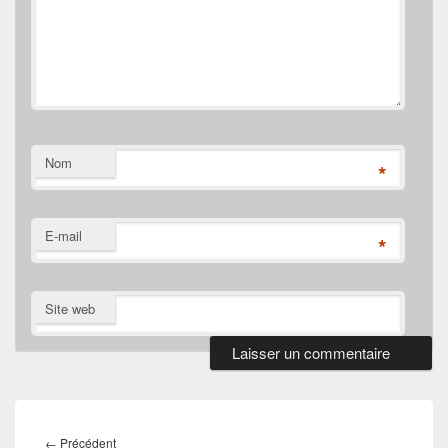
Nom
*
E-mail
*
Site web
Navigation
de
Article
←
Précédent