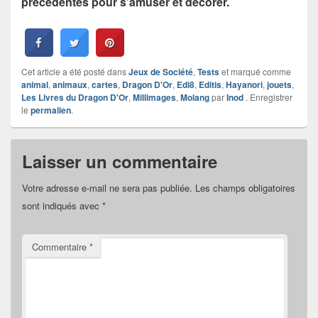
précédentes pour s’amuser et décorer.
Cet article a été posté dans
Jeux de Société
,
Tests
et marqué comme
animal
,
animaux
,
cartes
,
Dragon D'Or
,
Edi8
,
Editis
,
Hayanori
,
jouets
,
Les Livres du Dragon D'Or
,
Millimages
,
Molang
par
Inod
. Enregistrer
le
permalien
.
Laisser un commentaire
Votre adresse e-mail ne sera pas publiée.
Les champs obligatoires
sont indiqués avec
*
Commentaire
*