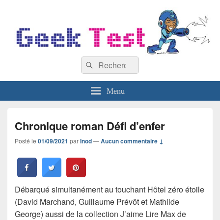
GeekTest
Recherche :
Blog jeux-vidéo et high-tech
Rechercher
Menu
Chronique roman Défi d’enfer
Posté le
01/09/2021
par
Inod
—
Aucun commentaire ↓
Débarqué simultanément au touchant Hôtel zéro étoile
(David Marchand, Guillaume Prévôt et Mathilde
George) aussi de la collection J’aime Lire Max de