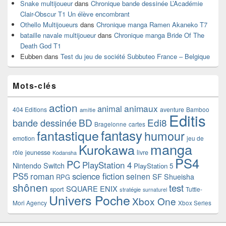
Snake multijoueur
dans
Chronique bande dessinée L’Académie
Clair-Obscur T1 Un élève encombrant
Othello Multijoueurs
dans
Chronique manga Ramen Akaneko T7
bataille navale multijoueur
dans
Chronique manga Bride Of The
Death God T1
Eubben
dans
Test du jeu de société Subbuteo France – Belgique
Mots-clés
action
animaux
animal
404 Editions
aventure
Bamboo
amitie
Editis
BD
Edi8
bande dessinée
Bragelonne
cartes
fantasy
fantastique
humour
emotion
jeu de
manga
Kurokawa
rôle
jeunesse
livre
Kodansha
PS4
PC
PlayStation 4
Nintendo Switch
PlayStation 5
PS5
roman
science fiction
seinen
SF
Shueisha
RPG
shônen
test
SQUARE ENIX
sport
Tuttle-
stratégie
surnaturel
Univers Poche
Xbox One
Mori Agency
Xbox Series