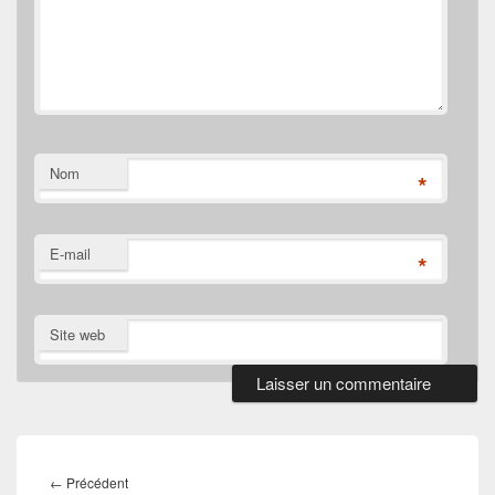
Nom
*
E-mail
*
Site web
Navigation
de
Article
←
Précédent