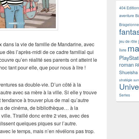
404 Edition
aventure
B
Bragelonne
fanta
jeu de rôle
x dans la vie de famille de Mandarine, avec
ma
livre
 dès l’après-midi de ce cadre familial qui
PlayStat
couvre qu’en réalité ses parents ont atteint le
roman
R
c tant pour elle, que pour nous à lire !
Shueisha
stratégie
sur
Unive
ventures sa double-vie. D’un côté à la
tre avec sa mère à la ville. Si elle y trouve
Series
t tendance à trouver plus de mal qu’autre
 de cinéma, de bibliothèque… à la
ville. Tiraillé donc entre 2 vies, avec des
glissent quelques piques sur l’autre.
avec le temps, mais n’en révélons pas trop.