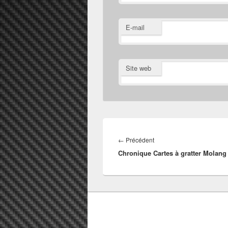
E-mail
Site web
Navigation
de
Article
←
Précédent
l’article
Chronique Cartes à gratter Molang
précédent :