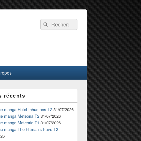
Recherche :
Rechercher
Propos
s récents
ue manga Hotel Inhumans T2
31/07/2026
ue manga Meteoria T2
31/07/2026
ue manga Meteoria T1
31/07/2026
ue manga The Hitman’s Fave T2
026