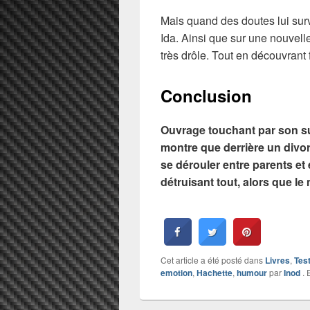
Mais quand des doutes lui surv
Ida. Ainsi que sur une nouvell
très drôle. Tout en découvrant
Conclusion
Ouvrage touchant par son s
montre que derrière un divo
se dérouler entre parents et
détruisant tout, alors que le m
Cet article a été posté dans
Livres
,
Tes
emotion
,
Hachette
,
humour
par
Inod
. 