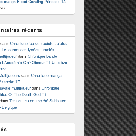
ue manga Blood-Crawling Princess T3
026
taires récents
dans
Chronique jeu de société Jujutsu
 Le tournoi des lycées jumelés
ltijoueur
dans
Chronique bande
e L’Académie Clair-Obscur T1 Un élève
ant
Multijoueurs
dans
Chronique manga
Akaneko T7
 navale multijoueur
dans
Chronique
ride Of The Death God T1
dans
Test du jeu de société Subbuteo
– Belgique
lés