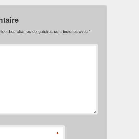
taire
liée.
Les champs obligatoires sont indiqués avec
*
*