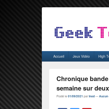
GeekTest
Blog jeux-vidéo et high-tech
Menu
Accueil
Jeux Vidéo
High T
principal
Chronique bande
semaine sur deux
Posté le
01/09/2021
par
Inod
—
Aucun 