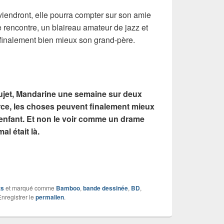
iendront, elle pourra compter sur son amie
e rencontre, un blaireau amateur de jazz et
 finalement bien mieux son grand-père.
ujet, Mandarine une semaine sur deux
rce, les choses peuvent finalement mieux
 enfant. Et non le voir comme un drame
al était là.
ts
et marqué comme
Bamboo
,
bande dessinée
,
BD
,
Enregistrer le
permalien
.