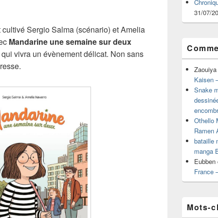
Chroniq
31/07/2
 cultivé Sergio Salma (scénario) et Amelia
vec
Mandarine une semaine sur deux
Commen
e qui vivra un évènement délicat. Non sans
resse.
Zaouiya
Kaisen –
Snake mu
dessiné
encombr
Othello 
Ramen 
bataille
manga B
Eubben
France 
Mots-c