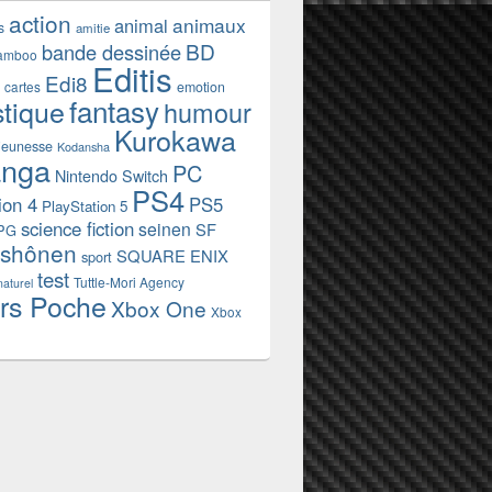
action
animaux
animal
s
amitie
BD
bande dessinée
amboo
Editis
Edi8
emotion
cartes
fantasy
stique
humour
Kurokawa
jeunesse
Kodansha
nga
PC
Nintendo Switch
PS4
ion 4
PS5
PlayStation 5
science fiction
seinen
SF
PG
shônen
SQUARE ENIX
sport
test
Tuttle-Mori Agency
naturel
rs Poche
Xbox One
Xbox