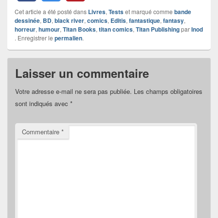
Cet article a été posté dans
Livres
,
Tests
et marqué comme
bande
dessinée
,
BD
,
black river
,
comics
,
Editis
,
fantastique
,
fantasy
,
horreur
,
humour
,
Titan Books
,
titan comics
,
Titan Publishing
par
Inod
. Enregistrer le
permalien
.
Laisser un commentaire
Votre adresse e-mail ne sera pas publiée.
Les champs obligatoires
sont indiqués avec
*
Commentaire
*