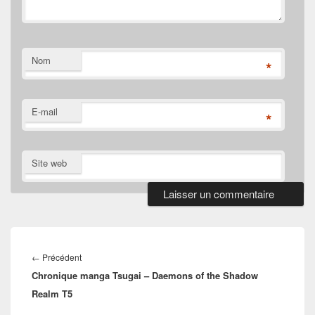
Nom
*
E-mail
*
Site web
Navigation
de
Article
←
Précédent
l’article
Chronique manga Tsugai – Daemons of the Shadow
précédent :
Realm T5