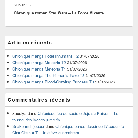
Article
Suivant
→
Chronique roman Star Wars – La Force Vivante
suivant :
Zone
Articles récents
principale
de
widget
Chronique manga Hotel Inhumans T2
31/07/2026
pour
Chronique manga Meteoria T2
31/07/2026
la
Chronique manga Meteoria T1
31/07/2026
barre
Chronique manga The Hitman’s Fave T2
31/07/2026
latérale
Chronique manga Blood-Crawling Princess T3
31/07/2026
Commentaires récents
Zaouiya
dans
Chronique jeu de société Jujutsu Kaisen – Le
tournoi des lycées jumelés
Snake multijoueur
dans
Chronique bande dessinée L’Académie
Clair-Obscur T1 Un élève encombrant