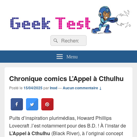
GeekTest
Recherche :
Blog jeux-vidéo et high-tech
Rechercher
Menu
Chronique comics L’Appel à Cthulhu
Posté le
15/04/2025
par
Inod
—
Aucun commentaire ↓
Puits d’inspiration plurimédias, Howard Phillips
Lovecraft .l’est notamment pour des B.D. ! À l’instar de
L’Appel à Cthulhu
(Black River), à l’original concept