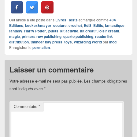
Cet article a été posté dans
Livres
,
Tests
et marqué comme
404
Editions
,
becker&mayer
,
couture
,
crochet
,
Edi8
,
Editis
,
fantastique
,
fantasy
,
Harry Potter
,
jouets
,
kit activite
,
kit creatif
,
loisir creatif
,
magie
,
printers row publishing
,
quarto publishing
,
readerlink
distribution
,
thunder bay press
,
toys
,
Wizarding World
par
Inod
.
Enregistrer le
permalien
.
Laisser un commentaire
Votre adresse e-mail ne sera pas publiée.
Les champs obligatoires
sont indiqués avec
*
Commentaire
*