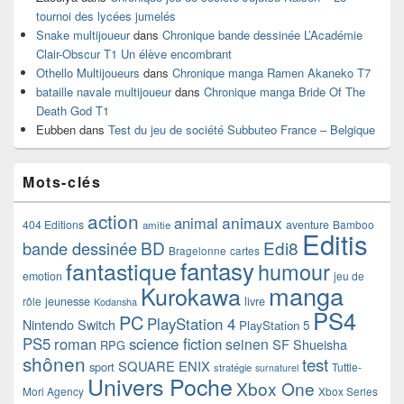
tournoi des lycées jumelés
Snake multijoueur
dans
Chronique bande dessinée L’Académie
Clair-Obscur T1 Un élève encombrant
Othello Multijoueurs
dans
Chronique manga Ramen Akaneko T7
bataille navale multijoueur
dans
Chronique manga Bride Of The
Death God T1
Eubben
dans
Test du jeu de société Subbuteo France – Belgique
Mots-clés
action
animaux
animal
404 Editions
aventure
Bamboo
amitie
Editis
BD
Edi8
bande dessinée
Bragelonne
cartes
fantasy
fantastique
humour
emotion
jeu de
manga
Kurokawa
rôle
jeunesse
livre
Kodansha
PS4
PC
PlayStation 4
Nintendo Switch
PlayStation 5
PS5
roman
science fiction
seinen
SF
Shueisha
RPG
shônen
test
SQUARE ENIX
sport
Tuttle-
stratégie
surnaturel
Univers Poche
Xbox One
Mori Agency
Xbox Series