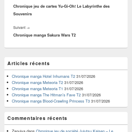
l’article
Chronique jeu de cartes Yu-Gi-Oh! Le Labyrinthe des
précédent :
Souvenirs
Article
Suivant
→
Chronique manga Sakura Wars T2
suivant :
Zone
Articles récents
principale
de
widget
Chronique manga Hotel Inhumans T2
31/07/2026
pour
Chronique manga Meteoria T2
31/07/2026
la
Chronique manga Meteoria T1
31/07/2026
barre
Chronique manga The Hitman’s Fave T2
31/07/2026
latérale
Chronique manga Blood-Crawling Princess T3
31/07/2026
Commentaires récents
Zaouiya
dans
Chronique jeu de société Jujutsu Kaisen – Le