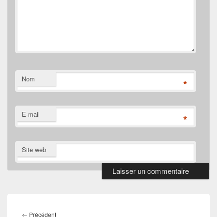
Nom
*
E-mail
*
Site web
Navigation
de
Article
←
Précédent