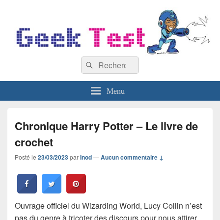
GeekTest
Recherche :
Blog jeux-vidéo et high-tech
Rechercher
Menu
Chronique Harry Potter – Le livre de
crochet
Posté le
23/03/2023
par
Inod
—
Aucun commentaire ↓
Ouvrage officiel du Wizarding World, Lucy Collin n’est
pas du genre à tricoter des discours pour nous attirer