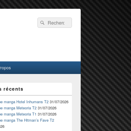
Recherche :
Rechercher
Propos
s récents
ue manga Hotel Inhumans T2
31/07/2026
ue manga Meteoria T2
31/07/2026
ue manga Meteoria T1
31/07/2026
ue manga The Hitman’s Fave T2
026