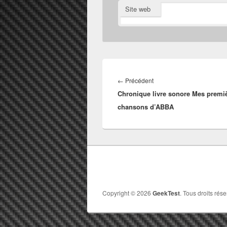
Site web
Navigation
de
Article
←
Précédent
l’article
Chronique livre sonore Mes premi
précédent :
chansons d’ABBA
Copyright © 2026
GeekTest
. Tous droits rése