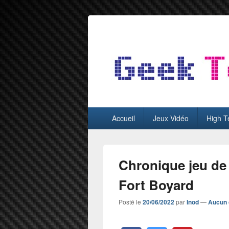
GeekTest
Blog jeux-vidéo et high-tech
Menu
Accueil
Jeux Vidéo
High T
principal
Chronique jeu de
Fort Boyard
Posté le
20/06/2022
par
Inod
—
Aucun 