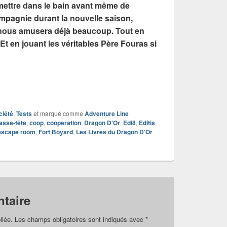
ettre dans le bain avant même de
ompagnie durant la nouvelle saison,
 nous amusera déjà beaucoup. Tout en
Et en jouant les véritables Père Fouras si
ciété
,
Tests
et marqué comme
Adventure Line
asse-tête
,
coop
,
cooperation
,
Dragon D'Or
,
Edi8
,
Editis
,
escape room
,
Fort Boyard
,
Les Livres du Dragon D'Or
taire
liée.
Les champs obligatoires sont indiqués avec
*