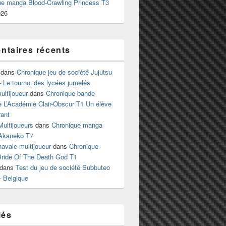
ue manga Blood-Crawling Princess T3
026
taires récents
dans
Chronique jeu de société Jujutsu
 Le tournoi des lycées jumelés
ltijoueur
dans
Chronique bande
e L’Académie Clair-Obscur T1 Un élève
ant
Multijoueurs
dans
Chronique manga
Akaneko T7
 navale multijoueur
dans
Chronique
ride Of The Death God T1
dans
Test du jeu de société Subbuteo
– Belgique
lés