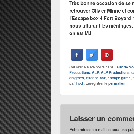
Très bonne occasion de se m
retrouver Olivier Minne et c
l’Escape box 4 Fort Boyard
nous triturant les méninges. 
on est MJ.
Cet article a été posté dans
Jeux de So
Productions
,
ALP
,
ALP Productions
,
c
enigmes
,
Escape box
,
escape game
,
par
Inod
. Enregistrer le
permalien
.
Laisser un commen
Votre adresse e-mail ne sera pas pub