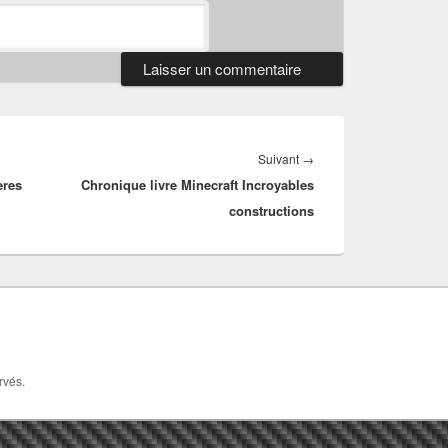
Article
Suivant
→
ères
Chronique livre Minecraft Incroyables
suivant :
constructions
rvés.