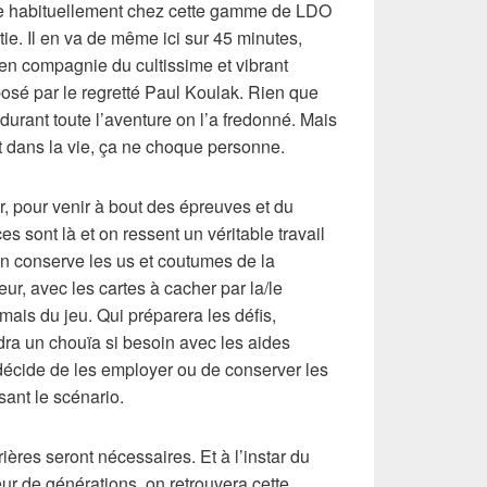
uve habituellement chez cette gamme de LDO
ie. Il en va de même ici sur 45 minutes,
e en compagnie du cultissime et vibrant
osé par le regretté Paul Koulak. Rien que
durant toute l’aventure on l’a fredonné. Mais
t dans la vie, ça ne choque personne.
er, pour venir à bout des épreuves et du
 sont là et on ressent un véritable travail
On conserve les us et coutumes de la
eur, avec les cartes à cacher par la/le
mais du jeu. Qui préparera les défis,
dra un chouïa si besoin avec les aides
 décide de les employer ou de conserver les
ant le scénario.
ères seront nécessaires. Et à l’instar du
ur de générations, on retrouvera cette