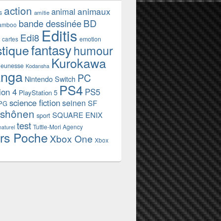
action
animaux
animal
s
amitie
BD
bande dessinée
amboo
Editis
Edi8
emotion
cartes
fantasy
stique
humour
Kurokawa
jeunesse
Kodansha
nga
PC
Nintendo Switch
PS4
ion 4
PS5
PlayStation 5
science fiction
seinen
SF
PG
shônen
SQUARE ENIX
sport
test
Tuttle-Mori Agency
naturel
rs Poche
Xbox One
Xbox