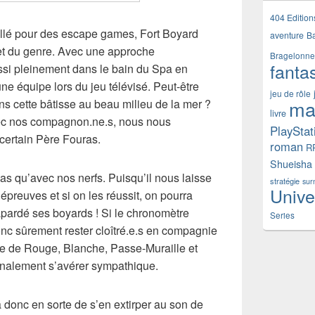
404 Edition
, taillé pour des escape games, Fort Boyard
aventure
B
ret du genre. Avec une approche
Bragelonne
fanta
ssi pleinement dans le bain du Spa en
e équipe lors du jeu télévisé. Peut-être
jeu de rôle
ma
dans cette bâtisse au beau milieu de la mer ?
livre
vec nos compagnon.ne.s, nous nous
PlayStat
certain Père Fouras.
roman
R
Shueisha
pas qu’avec nos nerfs. Puisqu’il nous laisse
stratégie
sur
Unive
épreuves et si on les réussit, on pourra
hapardé ses boyards ! Si le chronomètre
Series
donc sûrement rester cloîtré.e.s en compagnie
ire de Rouge, Blanche, Passe-Muraille et
inalement s’avérer sympathique.
ra donc en sorte de s’en extirper au son de