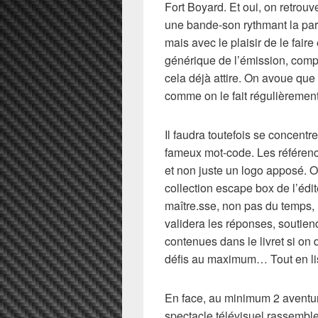
Fort Boyard. Et oui, on retro
une bande-son rythmant la part
mais avec le plaisir de le fair
générique de l’émission, comp
cela déjà attire. On avoue que 
comme on le fait régulièremen
Il faudra toutefois se concentr
fameux mot-code. Les références
et non juste un logo apposé. 
collection escape box de l’édit
maître.sse, non pas du temps, 
validera les réponses, soutien
contenues dans le livret si on
défis au maximum… Tout en lis
En face, au minimum 2 aventuri
spectacle télévisuel rassemble