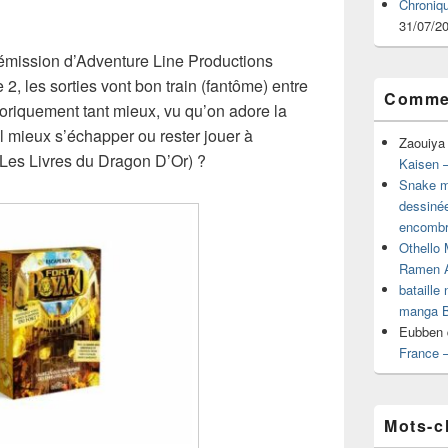
Chroniq
31/07/2
’émission d’Adventure Line Productions
e 2, les sorties vont bon train (fantôme) entre
Commen
théoriquement tant mieux, vu qu’on adore la
l mieux s’échapper ou rester jouer à
Zaouiya
Les Livres du Dragon D’Or) ?
Kaisen –
Snake mu
dessiné
encombr
Othello 
Ramen 
bataille
manga B
Eubben
France 
Mots-c