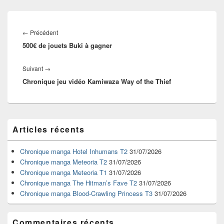
Navigation
de
Article
←
Précédent
l’article
500€ de jouets Buki à gagner
précédent :
Article
Suivant
→
Chronique jeu vidéo Kamiwaza Way of the Thief
suivant :
Zone
Articles récents
principale
de
widget
Chronique manga Hotel Inhumans T2
31/07/2026
pour
Chronique manga Meteoria T2
31/07/2026
la
Chronique manga Meteoria T1
31/07/2026
barre
Chronique manga The Hitman’s Fave T2
31/07/2026
latérale
Chronique manga Blood-Crawling Princess T3
31/07/2026
Commentaires récents