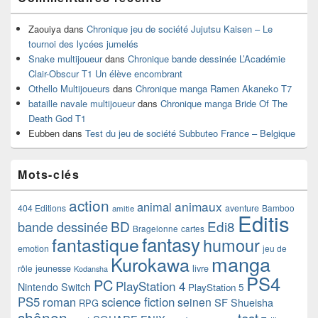
Zaouiya
dans
Chronique jeu de société Jujutsu Kaisen – Le
tournoi des lycées jumelés
Snake multijoueur
dans
Chronique bande dessinée L’Académie
Clair-Obscur T1 Un élève encombrant
Othello Multijoueurs
dans
Chronique manga Ramen Akaneko T7
bataille navale multijoueur
dans
Chronique manga Bride Of The
Death God T1
Eubben
dans
Test du jeu de société Subbuteo France – Belgique
Mots-clés
action
animaux
animal
404 Editions
aventure
Bamboo
amitie
Editis
BD
Edi8
bande dessinée
Bragelonne
cartes
fantasy
fantastique
humour
emotion
jeu de
manga
Kurokawa
rôle
jeunesse
livre
Kodansha
PS4
PC
PlayStation 4
Nintendo Switch
PlayStation 5
PS5
roman
science fiction
seinen
SF
Shueisha
RPG
shônen
test