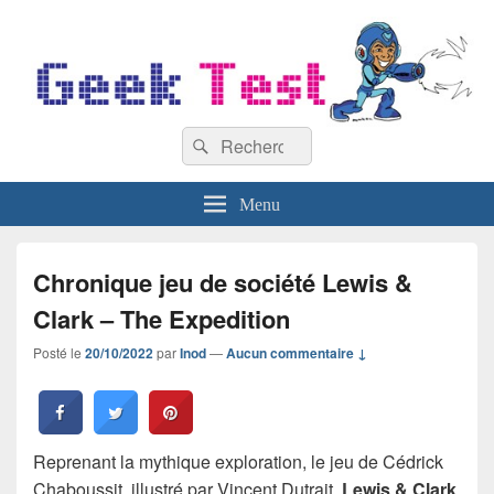
GeekTest
Recherche :
Blog jeux-vidéo et high-tech
Rechercher
Menu
Chronique jeu de société Lewis &
Clark – The Expedition
Posté le
20/10/2022
par
Inod
—
Aucun commentaire ↓
Reprenant la mythique exploration, le jeu de Cédrick
Chaboussit, illustré par Vincent Dutrait,
Lewis & Clark