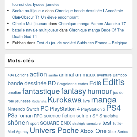
tournoi des lycées jumelés
Snake multijoueur
dans
Chronique bande dessinée L’Académie
Clair-Obscur T1 Un élève encombrant
Othello Multijoueurs
dans
Chronique manga Ramen Akaneko T7
bataille navale multijoueur
dans
Chronique manga Bride Of The
Death God T1
Eubben
dans
Test du jeu de société Subbuteo France – Belgique
Mots-clés
action
animaux
animal
404 Editions
aventure
Bamboo
amitie
Editis
BD
Edi8
bande dessinée
Bragelonne
cartes
fantasy
fantastique
humour
emotion
jeu de
manga
Kurokawa
rôle
jeunesse
livre
Kodansha
PS4
PC
PlayStation 4
Nintendo Switch
PlayStation 5
PS5
roman
science fiction
seinen
SF
Shueisha
RPG
shônen
test
SQUARE ENIX
sport
Tuttle-
stratégie
surnaturel
Univers Poche
Xbox One
Mori Agency
Xbox Series