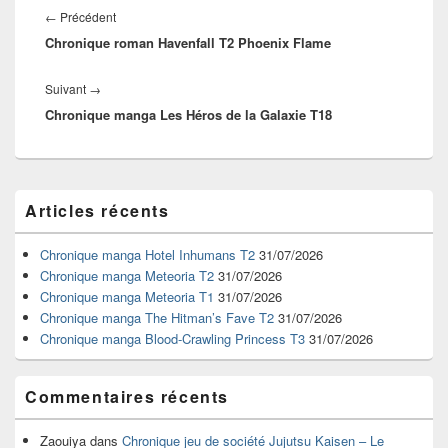
de
Article
←
Précédent
l’article
Chronique roman Havenfall T2 Phoenix Flame
précédent :
Article
Suivant
→
Chronique manga Les Héros de la Galaxie T18
suivant :
Zone
Articles récents
principale
de
widget
Chronique manga Hotel Inhumans T2
31/07/2026
pour
Chronique manga Meteoria T2
31/07/2026
la
Chronique manga Meteoria T1
31/07/2026
barre
Chronique manga The Hitman’s Fave T2
31/07/2026
latérale
Chronique manga Blood-Crawling Princess T3
31/07/2026
Commentaires récents
Zaouiya
dans
Chronique jeu de société Jujutsu Kaisen – Le