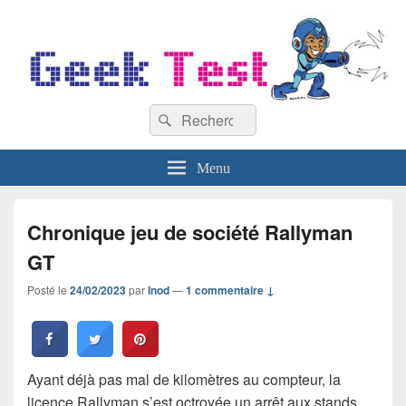
GeekTest
Recherche :
Blog jeux-vidéo et high-tech
Rechercher
Menu
Chronique jeu de société Rallyman
GT
Posté le
24/02/2023
par
Inod
—
1 commentaire ↓
Ayant déjà pas mal de kilomètres au compteur, la
licence Rallyman s’est octroyée un arrêt aux stands,