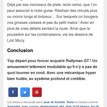
Déjà par ses morceaux de piste, recto-verso, que l’on
peut associer à notre guise. Réaliser des circuits plus
ou moins longs et tortueux… Sur lesquels on bougera
nos grosses caisses et pas du petit matos ! Avec en
plus de vrais détails sentant la route. Ainsi que la
poussière sur les combinaisons, via les dessins de
Loïc Muzy.
Conclusion
Top départ pour foncer acquérir Rallyman GT ! Un
amusement tellement modulable qu’il n’y a pas de
quoi tourner en rond. Avec une mécanique hyper
bien huilée, au système profond et crédible.
Cet article a été posté dans
Jeux de Société
,
Tests
et marqué comme
Asmodee
,
auto
,
course
,
deplacement
,
dés
,
Holy Grail Games
,
jeu de