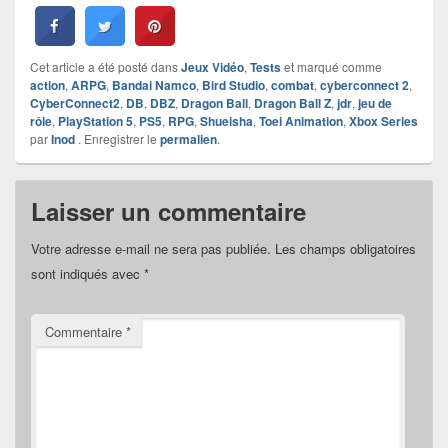
Cet article a été posté dans
Jeux Vidéo
,
Tests
et marqué comme
action
,
ARPG
,
Bandai Namco
,
Bird Studio
,
combat
,
cyberconnect 2
,
CyberConnect2
,
DB
,
DBZ
,
Dragon Ball
,
Dragon Ball Z
,
jdr
,
jeu de
rôle
,
PlayStation 5
,
PS5
,
RPG
,
Shueisha
,
Toei Animation
,
Xbox Series
par
Inod
. Enregistrer le
permalien
.
Laisser un commentaire
Votre adresse e-mail ne sera pas publiée.
Les champs obligatoires
sont indiqués avec
*
Commentaire
*