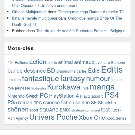
Clair-Obscur T1 Un élève encombrant
Othello Multijoueurs
dans
Chronique manga Ramen Akaneko T7
bataille navale multijoueur
dans
Chronique manga Bride Of The
Death God T1
Eubben
dans
Test du jeu de société Subbuteo France – Belgique
Mots-clés
action
animaux
animal
404 Editions
aventure
Bamboo
amitie
Editis
BD
Edi8
bande dessinée
Bragelonne
cartes
fantasy
fantastique
humour
emotion
jeu de
manga
Kurokawa
rôle
jeunesse
livre
Kodansha
PS4
PC
PlayStation 4
Nintendo Switch
PlayStation 5
PS5
roman
science fiction
seinen
SF
Shueisha
RPG
shônen
test
SQUARE ENIX
sport
Tuttle-
stratégie
surnaturel
Univers Poche
Xbox One
Mori Agency
Xbox Series