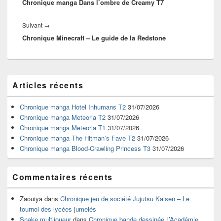
Chronique manga Dans l’ombre de Creamy T7
précédent :
Article
Suivant
→
Chronique Minecraft – Le guide de la Redstone
suivant :
Zone
Articles récents
principale
de
widget
Chronique manga Hotel Inhumans T2
31/07/2026
pour
Chronique manga Meteoria T2
31/07/2026
la
Chronique manga Meteoria T1
31/07/2026
barre
Chronique manga The Hitman’s Fave T2
31/07/2026
latérale
Chronique manga Blood-Crawling Princess T3
31/07/2026
Commentaires récents
Zaouiya
dans
Chronique jeu de société Jujutsu Kaisen – Le
tournoi des lycées jumelés
Snake multijoueur
dans
Chronique bande dessinée L’Académie