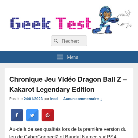
GeekTest
Recherche :
Blog jeux-vidéo et high-tech
Rechercher
Menu
Chronique Jeu Vidéo Dragon Ball Z –
Kakarot Legendary Edition
Posté le
24/01/2023
par
Inod
—
Aucun commentaire ↓
Au-delà de ses qualités lors de la première version du
jeu de CyberConnect2 et Bandai Namco sur PS4,