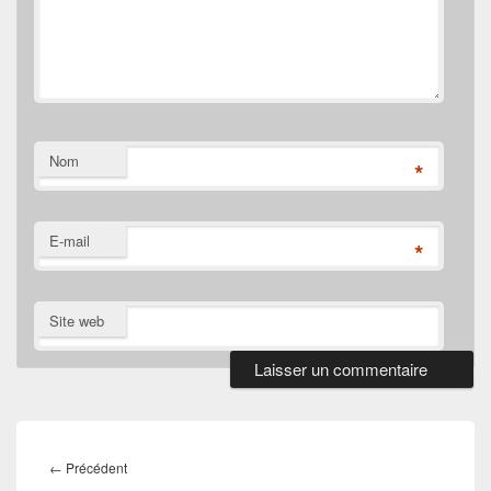
Nom
*
E-mail
*
Site web
Navigation
de
Article
←
Précédent
l’article