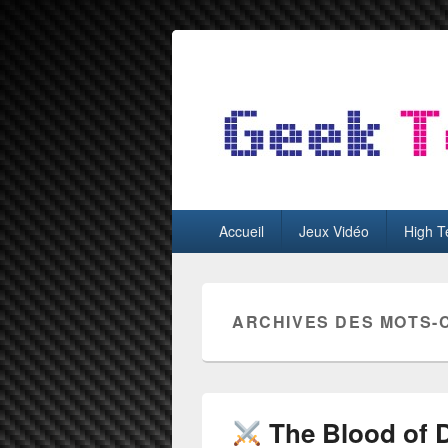
GeekTest
Blog jeux-vidéo et high-tech
Menu
Accueil
Jeux Vidéo
High T
principal
ARCHIVES DES MOTS-
The Blood of D