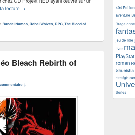
 de chez CD Projekt RED ayant œuvré sur un
The Blood of Dawnwalker : la date de sortie bient
404 Edition
la lecture
→
aventure
B
e
Bandai Namco
,
Rebel Wolves
,
RPG
,
The Blood of
Bragelonne
fanta
jeu de rôle
ma
livre
PlayStat
éo Bleach Rebirth of
roman
R
Shueisha
stratégie
sur
Unive
commentaire ↓
Series