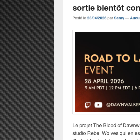
sortie bientôt co
Posté le
23/04/2026
par
Samy
—
Aucu
Le projet The Blood of Dawnwa
studio Rebel Wolves qui en est