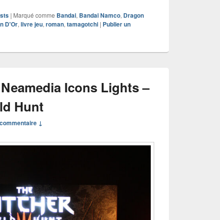
sts
|
Marqué comme
Bandai
,
Bandai Namco
,
Dragon
n D'Or
,
livre jeu
,
roman
,
tamagotchi
|
Publier un
Neamedia Icons Lights –
ild Hunt
commentaire ↓