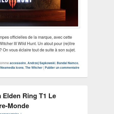
mpes officielles de la marque, avec cette
tcher III Wild Hunt. Un atout pour (re)lire
 On vous éclaire tout de suite à son sujet.
comme
accessoire
,
Andrzej Sapkowski
,
Bandai Namco
,
,
Neamedia Icons
,
The Witcher
|
Publier un commentaire
 Elden Ring T1 Le
bre-Monde