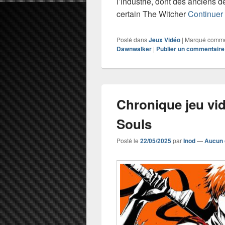
l’industrie, dont des anciens
certain The Witcher
Continuer 
Posté dans
Jeux Vidéo
|
Marqué comm
Dawnwalker
|
Publier un commentaire
Chronique jeu vid
Souls
Posté le
22/05/2025
par
Inod
—
Aucun 