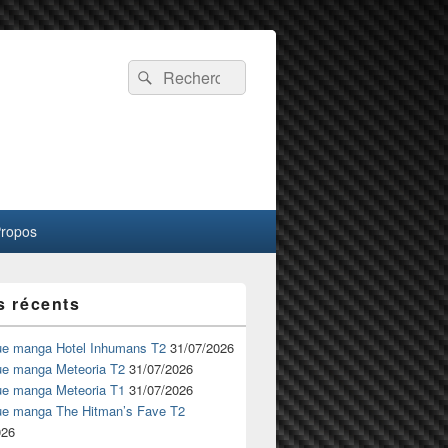
Recherche :
Rechercher
Propos
s récents
ue manga Hotel Inhumans T2
31/07/2026
ue manga Meteoria T2
31/07/2026
ue manga Meteoria T1
31/07/2026
ue manga The Hitman’s Fave T2
026