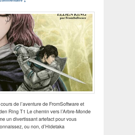
commentaire ↓
cours de l’aventure de FromSoftware et
en Ring T1 Le chemin vers l’Arbre-Monde
 un divertissant artefact pour vous
connaissez, ou non, d’Hidetaka
 manga Elden Ring T1 Le chemin vers l’Arbre-Monde