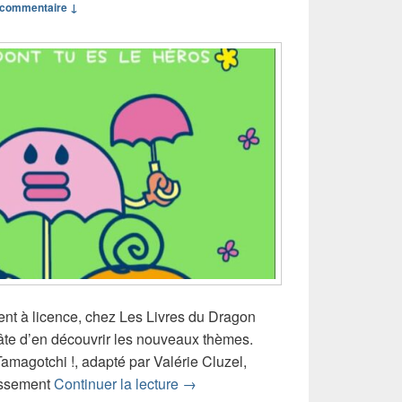
commentaire ↓
nt à licence, chez Les Livres du Dragon
hâte d’en découvrir les nouveaux thèmes.
amagotchi !, adapté par Valérie Cluzel,
Chronique livre jeu Sauve ton Tam
tissement
Continuer la lecture
→