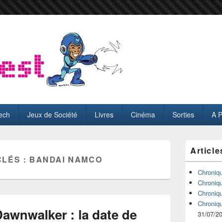
ech
Jeux de Société
Livres
Cinéma
Sorties
A 
Zone
Article
principale
CLÉS :
BANDAI NAMCO
de
widget
Chroniq
pour
Chroniq
la
Chroniq
barre
Chroniq
latérale
awnwalker : la date de
31/07/2