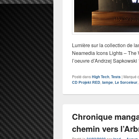
Lumière sur la collection de la
Neamedia Icons Lights – The Wi
l’oeuvre d’Andrzej Sapkowski ?
Posté dans
High Tech
,
Tests
|
Marqué 
CD Projekt RED
,
lampe
,
Le Sorceleur
Chronique manga
chemin vers l’Ar
Posté le
par
—