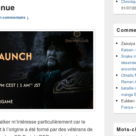
Chroniq
nnue
31/07/2
n commentaire ↓
Commen
Zaouiya
Kaisen –
Snake mu
dessiné
encombr
Othello 
Ramen 
bataille
manga B
Eubben
France 
lker m’intéresse particulièrement car le
Mots-c
 à l’origine a été formé par des vétérans de