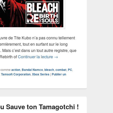
vre de Tite Kubo n’a pas connu tellement
rnièrement, tout en surfant sur le long
Mais c’est dans un tout autre registre, que
Chronique jeu vidéo Bleach Rebi
Rebirth of
Continuer la lecture
→
 comme
action
,
Bandai Namco
,
bleach
,
combat
,
PC
,
,
Tamsoft Corporation
,
Xbox Series
|
Publier un
eu Sauve ton Tamagotchi !