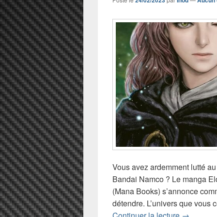
24/02/2023
Inod
Aucun 
Vous avez ardemment lutté au 
Bandai Namco ? Le manga Eld
(Mana Books) s’annonce comme
détendre. L’univers que vous 
Chronique
Continuer la lecture
→