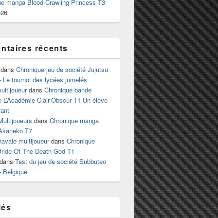
ue manga Blood-Crawling Princess T3
026
taires récents
dans
Chronique jeu de société Jujutsu
 Le tournoi des lycées jumelés
ltijoueur
dans
Chronique bande
e L’Académie Clair-Obscur T1 Un élève
ant
Multijoueurs
dans
Chronique manga
Akaneko T7
 navale multijoueur
dans
Chronique
ride Of The Death God T1
dans
Test du jeu de société Subbuteo
– Belgique
lés