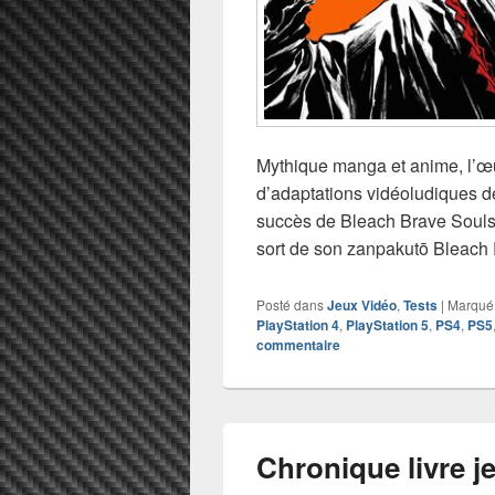
Mythique manga et anime, l’œu
d’adaptations vidéoludiques de
succès de Bleach Brave Souls. 
sort de son zanpakutō Bleach 
Posté dans
Jeux Vidéo
,
Tests
|
Marqué
PlayStation 4
,
PlayStation 5
,
PS4
,
PS5
commentaire
Chronique livre j