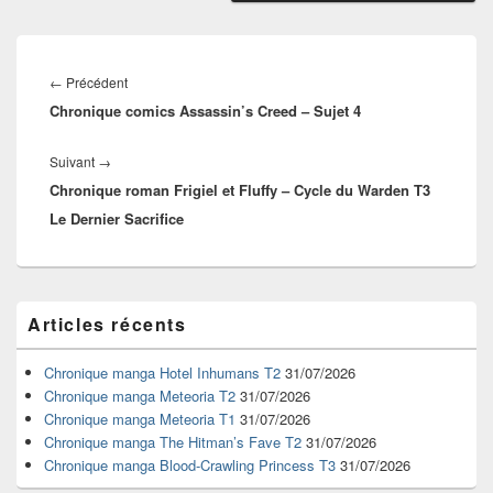
Navigation
de
Article
←
Précédent
l’article
Chronique comics Assassin’s Creed – Sujet 4
précédent :
Article
Suivant
→
Chronique roman Frigiel et Fluffy – Cycle du Warden T3
suivant :
Le Dernier Sacrifice
Zone
Articles récents
principale
de
widget
Chronique manga Hotel Inhumans T2
31/07/2026
pour
Chronique manga Meteoria T2
31/07/2026
la
Chronique manga Meteoria T1
31/07/2026
barre
Chronique manga The Hitman’s Fave T2
31/07/2026
latérale
Chronique manga Blood-Crawling Princess T3
31/07/2026