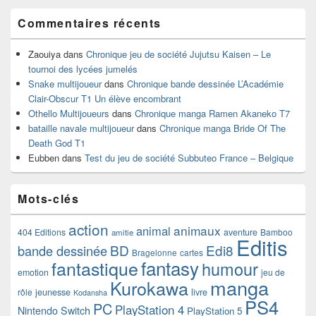
Commentaires récents
Zaouiya
dans
Chronique jeu de société Jujutsu Kaisen – Le
tournoi des lycées jumelés
Snake multijoueur
dans
Chronique bande dessinée L’Académie
Clair-Obscur T1 Un élève encombrant
Othello Multijoueurs
dans
Chronique manga Ramen Akaneko T7
bataille navale multijoueur
dans
Chronique manga Bride Of The
Death God T1
Eubben
dans
Test du jeu de société Subbuteo France – Belgique
Mots-clés
action
animaux
animal
404 Editions
aventure
Bamboo
amitie
Editis
BD
Edi8
bande dessinée
Bragelonne
cartes
fantasy
fantastique
humour
emotion
jeu de
manga
Kurokawa
rôle
jeunesse
livre
Kodansha
PS4
PC
PlayStation 4
Nintendo Switch
PlayStation 5