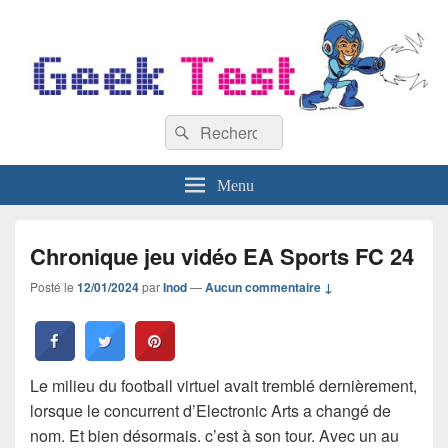
GeekTest
Recherche :
Blog jeux-vidéo et high-tech
Rechercher
Menu
Chronique jeu vidéo EA Sports FC 24
Posté le
12/01/2024
par
Inod
—
Aucun commentaire ↓
Le milieu du football virtuel avait tremblé dernièrement,
lorsque le concurrent d’Electronic Arts a changé de
nom. Et bien désormais. c’est à son tour. Avec un au