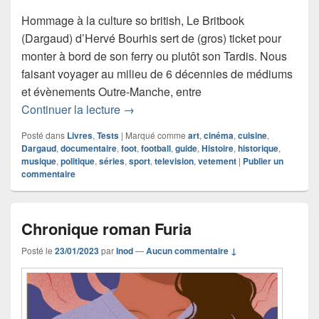
Hommage à la culture so british, Le Britbook
(Dargaud) d’Hervé Bourhis sert de (gros) ticket pour
monter à bord de son ferry ou plutôt son Tardis. Nous
faisant voyager au milieu de 6 décennies de médiums
et évènements Outre-Manche, entre
Chronique livre documentaire Le Britb
Continuer la lecture
→
Posté dans
Livres
,
Tests
|
Marqué comme
art
,
cinéma
,
cuisine
,
Dargaud
,
documentaire
,
foot
,
football
,
guide
,
Histoire
,
historique
,
musique
,
politique
,
séries
,
sport
,
television
,
vetement
|
Publier un
commentaire
Chronique roman Furia
Posté le
23/01/2023
par
Inod
—
Aucun commentaire ↓