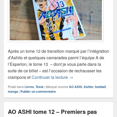
Après un tome 12 de transition marqué par l’intégration
d’Ashito et quelques camarades parmi l’équipe A de
l’Esperion, le tome 13 – dont je vous parle dans la
suite de ce billet – est l’occasion de rechausser les
AO ASHI tome 13 – Premie
crampons et
Continuer la lecture
→
Posté dans
Livres
,
Tests
|
Marqué comme
AO ASHI
,
Ashito
,
football
,
manga
|
Publier un commentaire
AO ASHI tome 12 – Premiers pas