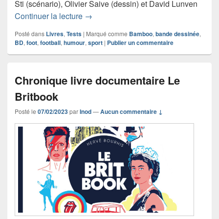
Sti (scénario), Olivier Saive (dessin) et David Lunven
Chronique bande dessinée Les Footm
Continuer la lecture
→
Posté dans
Livres
,
Tests
|
Marqué comme
Bamboo
,
bande dessinée
,
BD
,
foot
,
football
,
humour
,
sport
|
Publier un commentaire
Chronique livre documentaire Le
Britbook
Posté le
07/02/2023
par
Inod
—
Aucun commentaire ↓