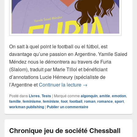
On sait à quel point le football ou el fútbol, est
davantage qu’une passion en Argentine. Yamile Saied
Méndez nous le démontrera au travers de Furia
(Slalom), traduit par Marie Tillol et bénéficiant
d’annotations Lucie Hémeury (spécialiste de
Chronique roman Furia
l’Argentine et
Continuer la lecture
→
Posté dans
Livres
,
Tests
|
Marqué comme
algonquin
,
amitie
,
emotion
,
famille
,
feminisme
,
feministe
,
foot
,
football
,
roman
,
romance
,
sport
,
workman publishing
|
Publier un commentaire
Chronique jeu de société Chessball