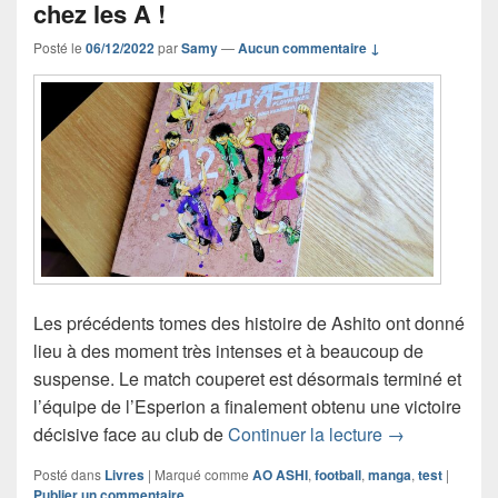
chez les A !
Posté le
06/12/2022
par
Samy
—
Aucun commentaire ↓
Les précédents tomes des histoire de Ashito ont donné
lieu à des moment très intenses et à beaucoup de
suspense. Le match couperet est désormais terminé et
l’équipe de l’Esperion a finalement obtenu une victoire
AO ASHI tome 
décisive face au club de
Continuer la lecture
→
Posté dans
Livres
|
Marqué comme
AO ASHI
,
football
,
manga
,
test
|
Publier un commentaire