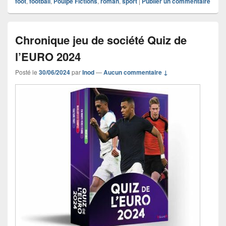
foot
,
football
,
Poulpe Fictions
,
roman
,
sport
|
Publier un commentaire
Chronique jeu de société Quiz de
l’EURO 2024
Posté le
30/06/2024
par
Inod
—
Aucun commentaire ↓