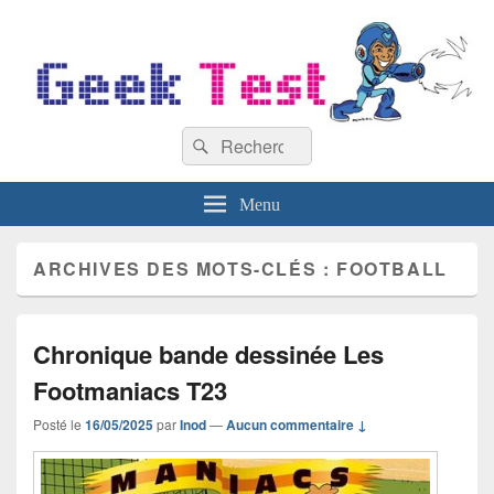
GeekTest
Recherche :
Blog jeux-vidéo et high-tech
Rechercher
Menu
ARCHIVES DES MOTS-CLÉS :
FOOTBALL
Chronique bande dessinée Les
Footmaniacs T23
Posté le
16/05/2025
par
Inod
—
Aucun commentaire ↓