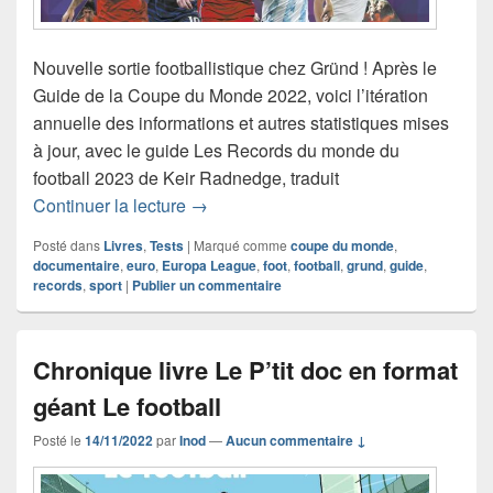
Nouvelle sortie footballistique chez Gründ ! Après le
Guide de la Coupe du Monde 2022, voici l’itération
annuelle des informations et autres statistiques mises
à jour, avec le guide Les Records du monde du
football 2023 de Keir Radnedge, traduit
Chronique livre Les Records du Monde
Continuer la lecture
→
Posté dans
Livres
,
Tests
|
Marqué comme
coupe du monde
,
documentaire
,
euro
,
Europa League
,
foot
,
football
,
grund
,
guide
,
records
,
sport
|
Publier un commentaire
Chronique livre Le P’tit doc en format
géant Le football
Posté le
14/11/2022
par
Inod
—
Aucun commentaire ↓