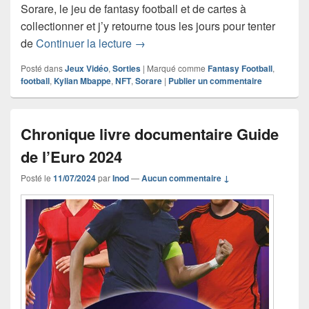
Sorare, le jeu de fantasy football et de cartes à
collectionner et j’y retourne tous les jours pour tenter
Sorare – Kylian Mbappé vous donne
de
Continuer la lecture
→
Posté dans
Jeux Vidéo
,
Sorties
|
Marqué comme
Fantasy Football
,
football
,
Kylian Mbappe
,
NFT
,
Sorare
|
Publier un commentaire
Chronique livre documentaire Guide
de l’Euro 2024
Posté le
11/07/2024
par
Inod
—
Aucun commentaire ↓