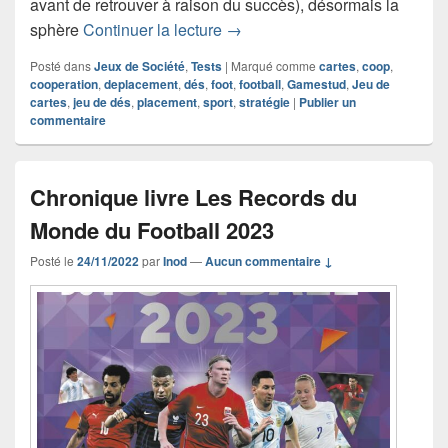
avant de retrouver à raison du succès), désormais la
Chronique jeu de société Foot
sphère
Continuer la lecture
→
Posté dans
Jeux de Société
,
Tests
|
Marqué comme
cartes
,
coop
,
cooperation
,
deplacement
,
dés
,
foot
,
football
,
Gamestud
,
Jeu de
cartes
,
jeu de dés
,
placement
,
sport
,
stratégie
|
Publier un
commentaire
Chronique livre Les Records du
Monde du Football 2023
Posté le
24/11/2022
par
Inod
—
Aucun commentaire ↓