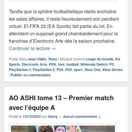
Tandis que la sphère footballistique réelle enchaîne
les sales affaires, il reste heureusement son pendant
virtuel. Et FIFA 23 (EA Sports) fait partie du lot. En
attendant un supposé grand chambardement pour la
franchise d’Electronic Arts dès la saison prochaine.
Chronique Jeu Vidéo FIFA 23
Continuer la lecture
→
Posté dans
Jeux Vidéo
,
Tests
|
Marqué comme
coupe du monde
,
EA
Sports
,
Electronic Arts
,
FIFA
,
foot
,
football
,
Nintendo Switch
,
PC
,
PlayStation 4
,
PlayStation 5
,
PS4
,
PS5
,
sport
,
Xbox One
,
Xbox Series
|
Publier un commentaire
AO ASHI tome 13 – Premier match
avec l’équipe A
Posté le
13/12/2022
par
Samy
—
Aucun commentaire ↓