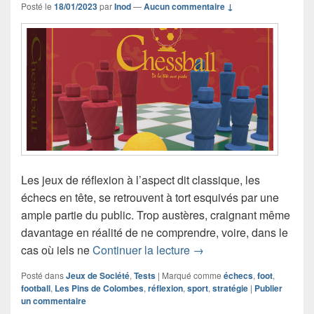
Posté le
18/01/2023
par
Inod
—
Aucun commentaire ↓
Les jeux de réflexion à l’aspect dit classique, les
échecs en tête, se retrouvent à tort esquivés par une
ample partie du public. Trop austères, craignant même
davantage en réalité de ne comprendre, voire, dans le
Chronique jeu de sociét
cas où iels ne
Continuer la lecture
→
Posté dans
Jeux de Société
,
Tests
|
Marqué comme
échecs
,
foot
,
football
,
Les Pins de Colombes
,
réflexion
,
sport
,
stratégie
|
Publier
un commentaire