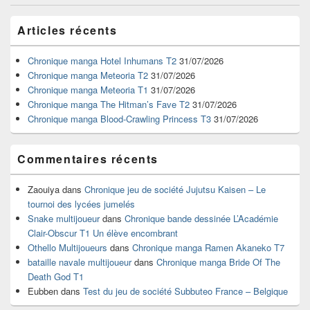
les
Zone
articles
Articles récents
principale
de
widget
Chronique manga Hotel Inhumans T2
31/07/2026
pour
Chronique manga Meteoria T2
31/07/2026
la
Chronique manga Meteoria T1
31/07/2026
barre
Chronique manga The Hitman’s Fave T2
31/07/2026
latérale
Chronique manga Blood-Crawling Princess T3
31/07/2026
Commentaires récents
Zaouiya
dans
Chronique jeu de société Jujutsu Kaisen – Le
tournoi des lycées jumelés
Snake multijoueur
dans
Chronique bande dessinée L’Académie
Clair-Obscur T1 Un élève encombrant
Othello Multijoueurs
dans
Chronique manga Ramen Akaneko T7
bataille navale multijoueur
dans
Chronique manga Bride Of The
Death God T1
Eubben
dans
Test du jeu de société Subbuteo France – Belgique