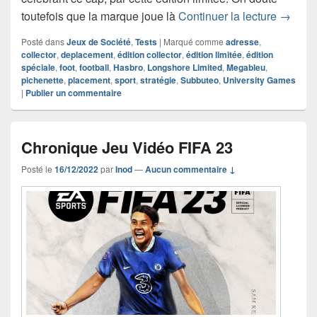
Chroniq
toutefois que la marque joue là
Continuer la lecture
→
Posté dans
Jeux de Société
,
Tests
|
Marqué comme
adresse
,
collector
,
deplacement
,
édition collector
,
édition limitée
,
édition
spéciale
,
foot
,
football
,
Hasbro
,
Longshore Limited
,
Megableu
,
pichenette
,
placement
,
sport
,
stratégie
,
Subbuteo
,
University Games
|
Publier un commentaire
Chronique Jeu Vidéo FIFA 23
Posté le
16/12/2022
par
Inod
—
Aucun commentaire ↓