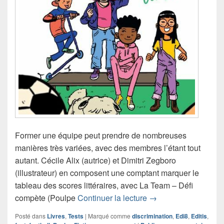
Former une équipe peut prendre de nombreuses
manières très variées, avec des membres l’étant tout
autant. Cécile Alix (autrice) et Dimitri Zegboro
(illustrateur) en composent une comptant marquer le
tableau des scores littéraires, avec La Team – Défi
Chronique roman La 
compète (Poulpe
Continuer la lecture
→
Posté dans
Livres
,
Tests
|
Marqué comme
discrimination
,
Edi8
,
Editis
,