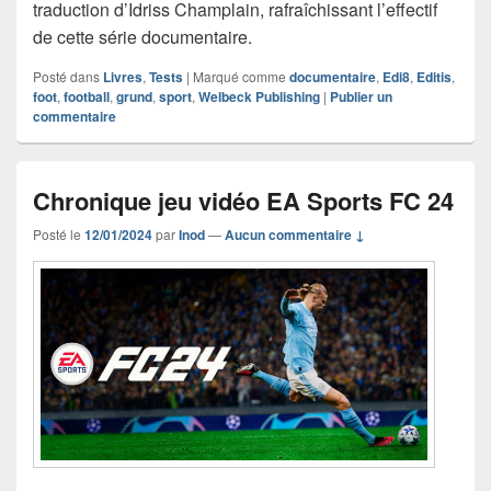
traduction d’Idriss Champlain, rafraîchissant l’effectif
de cette série documentaire.
Posté dans
Livres
,
Tests
|
Marqué comme
documentaire
,
Edi8
,
Editis
,
foot
,
football
,
grund
,
sport
,
Welbeck Publishing
|
Publier un
commentaire
Chronique jeu vidéo EA Sports FC 24
Posté le
12/01/2024
par
Inod
—
Aucun commentaire ↓