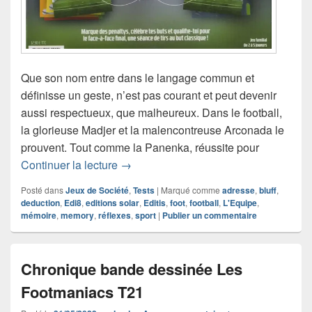
Que son nom entre dans le langage commun et
définisse un geste, n’est pas courant et peut devenir
aussi respectueux, que malheureux. Dans le football,
la glorieuse Madjer et la malencontreuse Arconada le
prouvent. Tout comme la Panenka, réussite pour
Chronique jeu de société Panenka
Continuer la lecture
→
Posté dans
Jeux de Société
,
Tests
|
Marqué comme
adresse
,
bluff
,
deduction
,
Edi8
,
editions solar
,
Editis
,
foot
,
football
,
L'Equipe
,
mémoire
,
memory
,
réflexes
,
sport
|
Publier un commentaire
Chronique bande dessinée Les
Footmaniacs T21