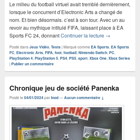
Le milieu du football virtuel avait tremblé dernièrement,
lorsque le concurrent d’Electronic Arts a changé de
nom. Et bien désormais. c’est à son tour. Avec un au
revoir au mythique intitulé FIFA, laissant place à EA
Chronique jeu 
Sports FC 24, donnant
Continuer la lecture
→
Posté dans
Jeux Vidéo
,
Tests
|
Marqué comme
EA Sports
,
EA Sports
FC
,
Electronic Arts
,
FIFA
,
foot
,
football
,
Nintendo Switch
,
PC
,
PlayStation 4
,
PlayStation 5
,
PS4
,
PS5
,
sport
,
Xbox One
,
Xbox Series
|
Publier un commentaire
Chronique jeu de société Panenka
Posté le
04/01/2024
par
Inod
—
Aucun commentaire ↓