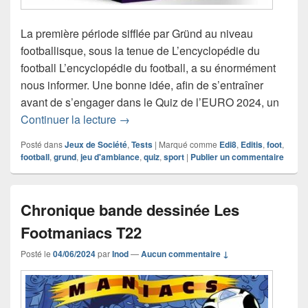
La première période sifflée par Gründ au niveau
footballisque, sous la tenue de L’encyclopédie du
football L’encyclopédie du football, a su énormément
nous informer. Une bonne idée, afin de s’entraîner
avant de s’engager dans le Quiz de l’EURO 2024, un
Chronique jeu de société Quiz de l’E
Continuer la lecture
→
Posté dans
Jeux de Société
,
Tests
|
Marqué comme
Edi8
,
Editis
,
foot
,
football
,
grund
,
jeu d'ambiance
,
quiz
,
sport
|
Publier un commentaire
Chronique bande dessinée Les
Footmaniacs T22
Posté le
04/06/2024
par
Inod
—
Aucun commentaire ↓