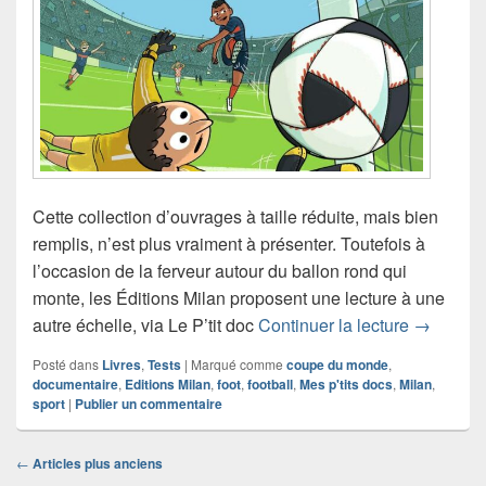
Cette collection d’ouvrages à taille réduite, mais bien
remplis, n’est plus vraiment à présenter. Toutefois à
l’occasion de la ferveur autour du ballon rond qui
monte, les Éditions Milan proposent une lecture à une
Chronique
autre échelle, via Le P’tit doc
Continuer la lecture
→
Posté dans
Livres
,
Tests
|
Marqué comme
coupe du monde
,
documentaire
,
Editions Milan
,
foot
,
football
,
Mes p'tits docs
,
Milan
,
sport
|
Publier un commentaire
Navigation
←
Articles plus anciens
dans