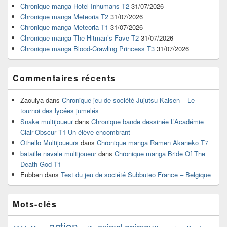
widget
Chronique manga Hotel Inhumans T2
31/07/2026
pour
Chronique manga Meteoria T2
31/07/2026
la
Chronique manga Meteoria T1
31/07/2026
barre
Chronique manga The Hitman’s Fave T2
31/07/2026
latérale
Chronique manga Blood-Crawling Princess T3
31/07/2026
Commentaires récents
Zaouiya
dans
Chronique jeu de société Jujutsu Kaisen – Le
tournoi des lycées jumelés
Snake multijoueur
dans
Chronique bande dessinée L’Académie
Clair-Obscur T1 Un élève encombrant
Othello Multijoueurs
dans
Chronique manga Ramen Akaneko T7
bataille navale multijoueur
dans
Chronique manga Bride Of The
Death God T1
Eubben
dans
Test du jeu de société Subbuteo France – Belgique
Mots-clés
action
animaux