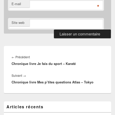
E-mail
*
Site web
Navigation
de
Article
←
Précédent
l’article
Chronique livre Je fais du sport – Karaté
précédent :
Article
Suivant
→
Chronique livre Mes p’tites questions Atlas – Tokyo
suivant :
Zone
Articles récents
principale
de