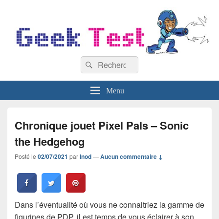
GeekTest
Recherche :
Blog jeux-vidéo et high-tech
Rechercher
Menu
Chronique jouet Pixel Pals – Sonic
the Hedgehog
Posté le
02/07/2021
par
Inod
—
Aucun commentaire ↓
Dans l’éventualité où vous ne connaitriez la gamme de
figurines de PDP, il est temps de vous éclairer à son