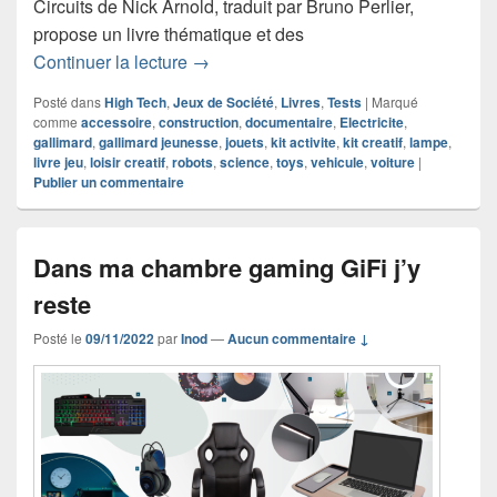
Circuits de Nick Arnold, traduit par Bruno Perlier,
propose un livre thématique et des
Chronique livre documentaire Super Ci
Continuer la lecture
→
Posté dans
High Tech
,
Jeux de Société
,
Livres
,
Tests
|
Marqué
comme
accessoire
,
construction
,
documentaire
,
Electricite
,
gallimard
,
gallimard jeunesse
,
jouets
,
kit activite
,
kit creatif
,
lampe
,
livre jeu
,
loisir creatif
,
robots
,
science
,
toys
,
vehicule
,
voiture
|
Publier un commentaire
Dans ma chambre gaming GiFi j’y
reste
Posté le
09/11/2022
par
Inod
—
Aucun commentaire ↓