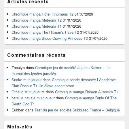
Articles récents
principale
de
widget
Chronique manga Hotel Inhumans T2
31/07/2026
pour
Chronique manga Meteoria T2
31/07/2026
la
Chronique manga Meteoria T1
31/07/2026
barre
Chronique manga The Hitman’s Fave T2
31/07/2026
latérale
Chronique manga Blood-Crawling Princess T3
31/07/2026
Commentaires récents
Zaouiya
dans
Chronique jeu de société Jujutsu Kaisen – Le
tournoi des lycées jumelés
Snake multijoueur
dans
Chronique bande dessinée L’Académie
Clair-Obscur T1 Un élève encombrant
Othello Multijoueurs
dans
Chronique manga Ramen Akaneko T7
bataille navale multijoueur
dans
Chronique manga Bride Of The
Death God T1
Eubben
dans
Test du jeu de société Subbuteo France – Belgique
Mots-clés