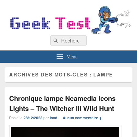
GeekTest
Recherche :
Blog jeux-vidéo et high-tech
Rechercher
Menu
ARCHIVES DES MOTS-CLÉS :
LAMPE
Chronique lampe Neamedia Icons
Lights – The Witcher III Wild Hunt
Posté le
28/12/2023
par
Inod
—
Aucun commentaire ↓