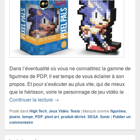
Dans l’éventualité où vous ne connaitriez la gamme de
figurines de PDP, il est temps de vous éclairer à son
propos. Et pour s’exécuter au plus vite, qui de mieux
que le hérisson, voire le personnage de jeu vidéo le
Chronique jouet Pixel Pals – Sonic t
Continuer la lecture
→
Posté dans
High Tech
,
Jeux Vidéo
,
Tests
|
Marqué comme
figurines
,
jouets
,
lampe
,
PDP
,
pixel art
,
produit dérivé
,
SEGA
,
Sonic
|
Publier un
commentaire
Zone