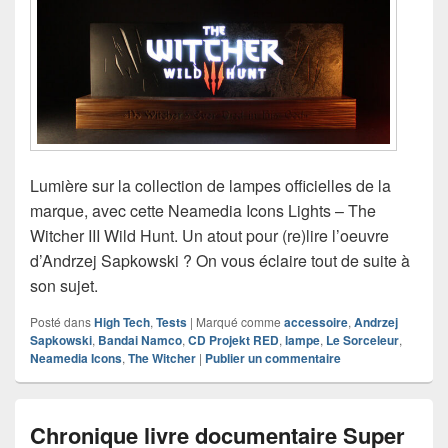
Lumière sur la collection de lampes officielles de la
marque, avec cette Neamedia Icons Lights – The
Witcher III Wild Hunt. Un atout pour (re)lire l’oeuvre
d’Andrzej Sapkowski ? On vous éclaire tout de suite à
son sujet.
Posté dans
High Tech
,
Tests
|
Marqué comme
accessoire
,
Andrzej
Sapkowski
,
Bandai Namco
,
CD Projekt RED
,
lampe
,
Le Sorceleur
,
Neamedia Icons
,
The Witcher
|
Publier un commentaire
Chronique livre documentaire Super