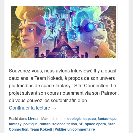
Souvenez-vous, nous avions interviewé il y a quasi
deux ans la Team Kokedi, à propos de son univers
plurimédias de space-fantasy : Star Connection. Le
projet suivant son cours notamment via son Patreon,
où vous pouvez les soutenir afin d’en
Le roman Star Connection – Tome 1 – D
Continuer la lecture
→
Posté dans
Livres
|
Marqué comme
ecologie
,
espace
,
fantastique
,
fantasy
,
politique
,
roman
,
science fiction
,
SF
,
space opera
,
Star
Connection
,
Team Kokedi
|
Publier un commentaire