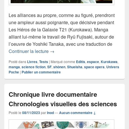
Les alliances au propre, comme au figuré, prendront
une ampleur aussi poignante, que décisive pendant
Les Héros de la Galaxie T21 (Kurokawa). Manga
alliant lui-même le travail de Ryû Fujisaki, autour de
l’oeuvre de Yoshiki Tanaka, avec une traduction de
Chronique manga Les Héros de la Gal
Continuer la lecture
→
Posté dans
Livres
,
Tests
|
Marqué comme
Editis
,
espace
,
Kurokawa
,
manga
,
science fiction
,
SF
,
shônen
,
Shueisha
,
space opera
,
Univers
Poche
|
Publier un commentaire
Chronique livre documentaire
Chronologies visuelles des sciences
Posté le
08/11/2023
par
Inod
—
Aucun commentaire ↓