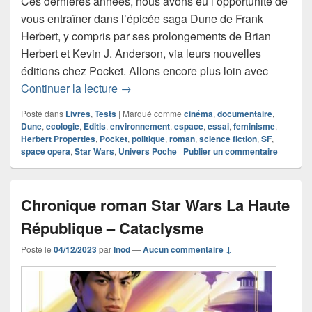
Ces dernières années, nous avons eu l’opportunité de
vous entraîner dans l’épicée saga Dune de Frank
Herbert, y compris par ses prolongements de Brian
Herbert et Kevin J. Anderson, via leurs nouvelles
éditions chez Pocket. Allons encore plus loin avec
Chronique livre documentaire Dune – Un
Continuer la lecture
→
Posté dans
Livres
,
Tests
|
Marqué comme
cinéma
,
documentaire
,
Dune
,
ecologie
,
Editis
,
environnement
,
espace
,
essai
,
feminisme
,
Herbert Properties
,
Pocket
,
politique
,
roman
,
science fiction
,
SF
,
space opera
,
Star Wars
,
Univers Poche
|
Publier un commentaire
Chronique roman Star Wars La Haute
République – Cataclysme
Posté le
04/12/2023
par
Inod
—
Aucun commentaire ↓