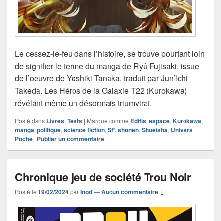
Le cessez-le-feu dans l’histoire, se trouve pourtant loin
de signifier le terme du manga de Ryû Fujisaki, issue
de l’oeuvre de Yoshiki Tanaka, traduit par Jun’Ichi
Takeda. Les Héros de la Galaxie T22 (Kurokawa)
révélant même un désormais triumvirat.
Posté dans
Livres
,
Tests
|
Marqué comme
Editis
,
espace
,
Kurokawa
,
manga
,
politique
,
science fiction
,
SF
,
shônen
,
Shueisha
,
Univers
Poche
|
Publier un commentaire
Chronique jeu de société Trou Noir
Posté le
19/02/2024
par
Inod
—
Aucun commentaire ↓