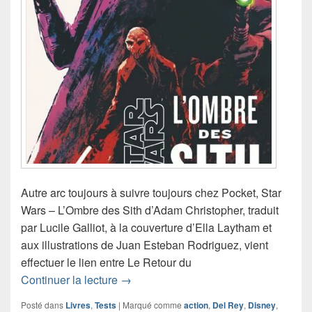
Autre arc toujours à suivre toujours chez Pocket, Star
Wars – L’Ombre des Sith d’Adam Christopher, traduit
par Lucile Galliot, à la couverture d’Ella Laytham et
aux illustrations de Juan Esteban Rodriguez, vient
effectuer le lien entre Le Retour du
Chronique roman Star Wars – L’Ombre 
Continuer la lecture
→
Posté dans
Livres
,
Tests
|
Marqué comme
action
,
Del Rey
,
Disney
,