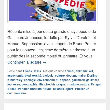
Récente mise à jour de La grande encyclopédie de
Gallimard Jeunesse, traduite par Sylvie Deraime et
Manuel Boghossian, avec l’apport de Bruno Porlier
pour les nouveautés, cette dernière s’adresse à un
public dès la seconde moitié du primaire. Et vous
Chronique livre documentaire La gran
Continuer la lecture
→
Posté dans
Livres
,
Tests
|
Marqué comme
animal
,
animaux
,
art
,
astronomie
,
biodiversité
,
biologie
,
culture
,
documentaire
,
Dorling
Kindersley
,
ecologie
,
environnement
,
espace
,
gallimard
,
gallimard
jeunesse
,
geographie
,
Histoire
,
historique
,
musique
,
nature
,
Penguin
Books
,
Penguin Random House
,
science
,
sport
|
Publier un
commentaire