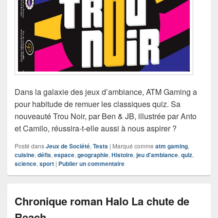
Dans la galaxie des jeux d’ambiance, ATM Gaming a
pour habitude de remuer les classiques quiz. Sa
nouveauté Trou Noir, par Ben & JB, illustrée par Anto
et Camilo, réussira-t-elle aussi à nous aspirer ?
Posté dans
Jeux de Société
,
Tests
|
Marqué comme
atm gaming
,
cuisine
,
défis
,
espace
,
geographie
,
Histoire
,
jeu d'ambiance
,
quiz
,
science
,
sport
|
Publier un commentaire
Chronique roman Halo La chute de
Reach