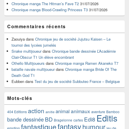
barre
Chronique manga The Hitman’s Fave T2
31/07/2026
latérale
Chronique manga Blood-Crawling Princess T3
31/07/2026
Commentaires récents
Zaouiya
dans
Chronique jeu de société Jujutsu Kaisen – Le
tournoi des lycées jumelés
Snake multijoueur
dans
Chronique bande dessinée L’Académie
Clair-Obscur T1 Un élève encombrant
Othello Multijoueurs
dans
Chronique manga Ramen Akaneko T7
bataille navale multijoueur
dans
Chronique manga Bride Of The
Death God T1
Eubben
dans
Test du jeu de société Subbuteo France – Belgique
Mots-clés
action
animaux
animal
404 Editions
aventure
Bamboo
amitie
Editis
BD
Edi8
bande dessinée
Bragelonne
cartes
fantasy
fantastique
humour
emotion
jeu de