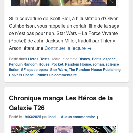
Si la couverture de Scott Biel, à l’illustration d’Oliver
Cuthbertson, vous rappelle un certain film de la saga,
ce n’est pas pour rien. Star Wars – La Force Vivante
(Pocket) de John Jackson Miller, traduit par Thierry
Chronique roman Star
Arson, étant une
Continuer la lecture
→
Posté dans
Livres
,
Tests
|
Marqué comme
Disney
,
Editis
,
espace
,
Penguin Random House
,
Pocket
,
Random House
,
roman
,
science
fiction
,
SF
,
space opera
,
Star Wars
,
The Random House Publishing
,
Univers Poche
|
Publier un commentaire
Chronique manga Les Héros de la
Galaxie T26
Posté le
19/03/2025
par
Inod
—
Aucun commentaire ↓