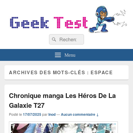
GeekTest
Recherche :
Blog jeux-vidéo et high-tech
Rechercher
Menu
ARCHIVES DES MOTS-CLÉS :
ESPACE
Chronique manga Les Héros De La
Galaxie T27
Posté le
17/07/2025
par
Inod
—
Aucun commentaire ↓