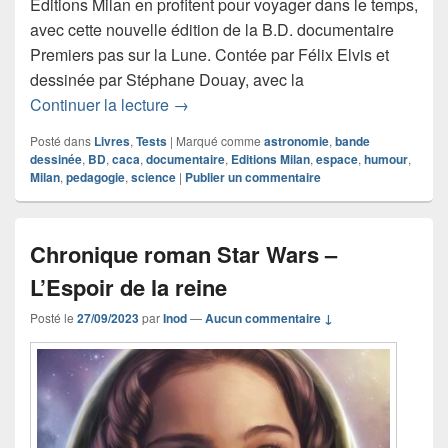
Éditions Milan en profitent pour voyager dans le temps,
avec cette nouvelle édition de la B.D. documentaire
Premiers pas sur la Lune. Contée par Félix Elvis et
dessinée par Stéphane Douay, avec la
Chronique bande dessinée Premiers pa
Continuer la lecture
→
Posté dans
Livres
,
Tests
|
Marqué comme
astronomie
,
bande
dessinée
,
BD
,
caca
,
documentaire
,
Editions Milan
,
espace
,
humour
,
Milan
,
pedagogie
,
science
|
Publier un commentaire
Chronique roman Star Wars –
L’Espoir de la reine
Posté le
27/09/2023
par
Inod
—
Aucun commentaire ↓