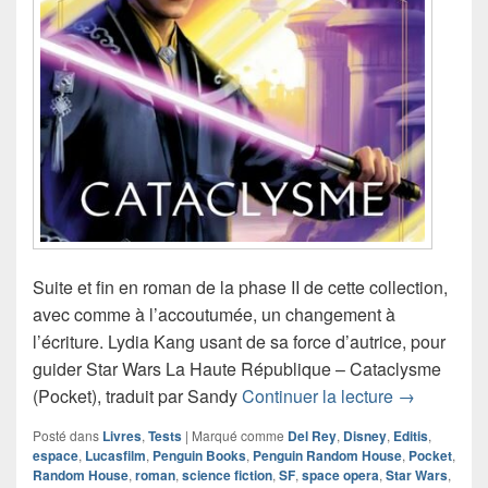
Suite et fin en roman de la phase II de cette collection,
avec comme à l’accoutumée, un changement à
l’écriture. Lydia Kang usant de sa force d’autrice, pour
guider Star Wars La Haute République – Cataclysme
Chronique 
(Pocket), traduit par Sandy
Continuer la lecture
→
Posté dans
Livres
,
Tests
|
Marqué comme
Del Rey
,
Disney
,
Editis
,
espace
,
Lucasfilm
,
Penguin Books
,
Penguin Random House
,
Pocket
,
Random House
,
roman
,
science fiction
,
SF
,
space opera
,
Star Wars
,