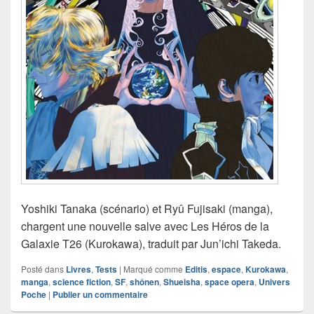
Yoshiki Tanaka (scénario) et Ryû Fujisaki (manga),
chargent une nouvelle salve avec Les Héros de la
Galaxie T26 (Kurokawa), traduit par Jun’ichi Takeda.
Posté dans
Livres
,
Tests
|
Marqué comme
Editis
,
espace
,
Kurokawa
,
manga
,
science fiction
,
SF
,
shônen
,
Shueisha
,
space opera
,
Univers
Poche
|
Publier un commentaire