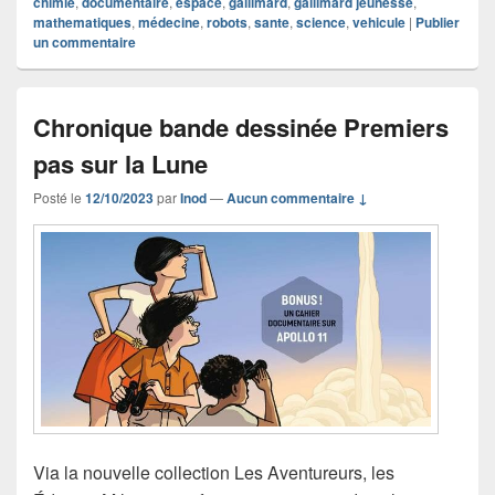
chimie
,
documentaire
,
espace
,
gallimard
,
gallimard jeunesse
,
mathematiques
,
médecine
,
robots
,
sante
,
science
,
vehicule
|
Publier
un commentaire
Chronique bande dessinée Premiers
pas sur la Lune
Posté le
12/10/2023
par
Inod
—
Aucun commentaire ↓
Via la nouvelle collection Les Aventureurs, les