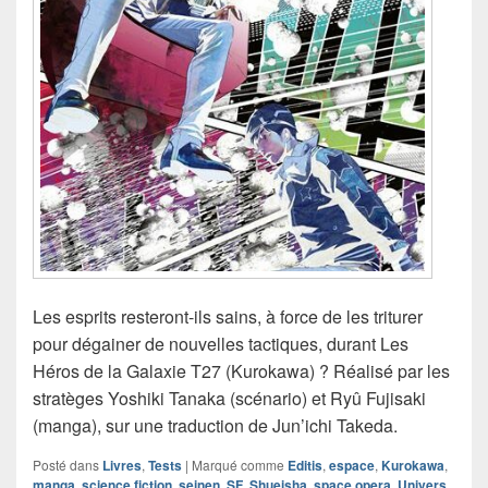
Les esprits resteront-ils sains, à force de les triturer
pour dégainer de nouvelles tactiques, durant Les
Héros de la Galaxie T27 (Kurokawa) ? Réalisé par les
stratèges Yoshiki Tanaka (scénario) et Ryû Fujisaki
(manga), sur une traduction de Jun’ichi Takeda.
Posté dans
Livres
,
Tests
|
Marqué comme
Editis
,
espace
,
Kurokawa
,
manga
,
science fiction
,
seinen
,
SF
,
Shueisha
,
space opera
,
Univers