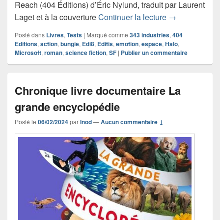
Reach (404 Éditions) d’Éric Nylund, traduit par Laurent
Chronique rom
Laget et à la couverture
Continuer la lecture
→
Posté dans
Livres
,
Tests
|
Marqué comme
343 industries
,
404
Editions
,
action
,
bungie
,
Edi8
,
Editis
,
emotion
,
espace
,
Halo
,
Microsoft
,
roman
,
science fiction
,
SF
|
Publier un commentaire
Chronique livre documentaire La
grande encyclopédie
Posté le
06/02/2024
par
Inod
—
Aucun commentaire ↓