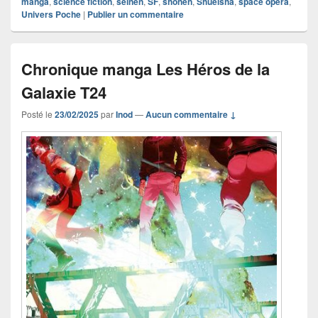
manga
,
science fiction
,
seinen
,
SF
,
shônen
,
Shueisha
,
space opera
,
Univers Poche
|
Publier un commentaire
Chronique manga Les Héros de la
Galaxie T24
Posté le
23/02/2025
par
Inod
—
Aucun commentaire ↓