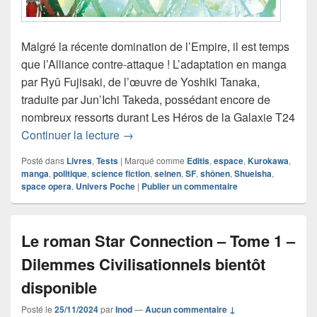
Malgré la récente domination de l’Empire, il est temps
que l’Alliance contre-attaque ! L’adaptation en manga
par Ryû Fujisaki, de l’œuvre de Yoshiki Tanaka,
traduite par Jun’Ichi Takeda, possédant encore de
nombreux ressorts durant Les Héros de la Galaxie T24
Chronique manga Les Héros de la Gal
Continuer la lecture
→
Posté dans
Livres
,
Tests
|
Marqué comme
Editis
,
espace
,
Kurokawa
,
manga
,
politique
,
science fiction
,
seinen
,
SF
,
shônen
,
Shueisha
,
space opera
,
Univers Poche
|
Publier un commentaire
Le roman Star Connection – Tome 1 –
Dilemmes Civilisationnels bientôt
disponible
Posté le
25/11/2024
par
Inod
—
Aucun commentaire ↓