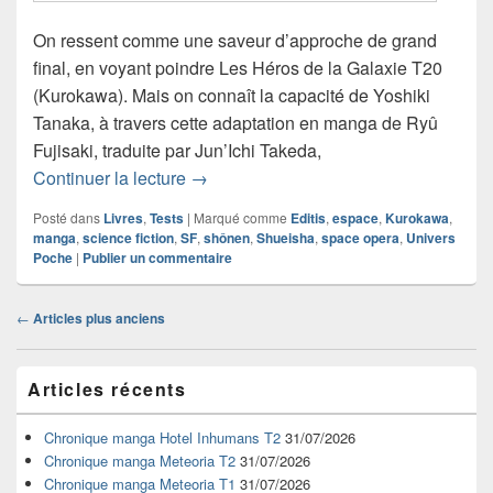
On ressent comme une saveur d’approche de grand
final, en voyant poindre Les Héros de la Galaxie T20
(Kurokawa). Mais on connaît la capacité de Yoshiki
Tanaka, à travers cette adaptation en manga de Ryû
Fujisaki, traduite par Jun’Ichi Takeda,
Chronique manga Les Héros de la Gal
Continuer la lecture
→
Posté dans
Livres
,
Tests
|
Marqué comme
Editis
,
espace
,
Kurokawa
,
manga
,
science fiction
,
SF
,
shônen
,
Shueisha
,
space opera
,
Univers
Poche
|
Publier un commentaire
Navigation
←
Articles plus anciens
dans
les
Zone
articles
Articles récents
principale
de
widget
Chronique manga Hotel Inhumans T2
31/07/2026
pour
Chronique manga Meteoria T2
31/07/2026
la
Chronique manga Meteoria T1
31/07/2026