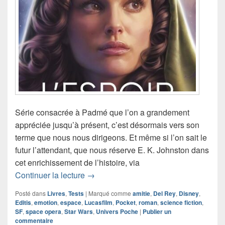
Série consacrée à Padmé que l’on a grandement
appréciée jusqu’à présent, c’est désormais vers son
terme que nous nous dirigeons. Et même si l’on sait le
futur l’attendant, que nous réserve E. K. Johnston dans
cet enrichissement de l’histoire, via
Chronique roman Star Wars – L’Espoir 
Continuer la lecture
→
Posté dans
Livres
,
Tests
|
Marqué comme
amitie
,
Del Rey
,
Disney
,
Editis
,
emotion
,
espace
,
Lucasfilm
,
Pocket
,
roman
,
science fiction
,
SF
,
space opera
,
Star Wars
,
Univers Poche
|
Publier un
commentaire