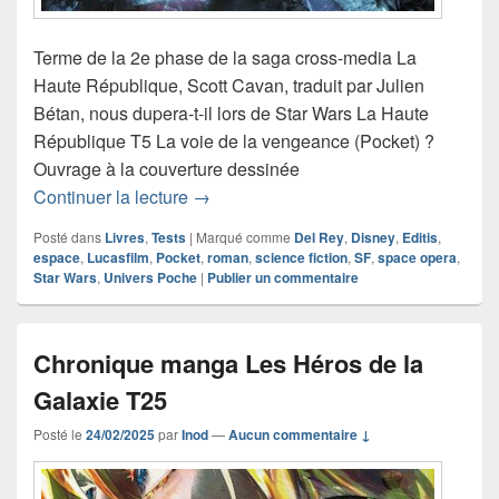
Terme de la 2e phase de la saga cross-media La
Haute République, Scott Cavan, traduit par Julien
Bétan, nous dupera-t-il lors de Star Wars La Haute
République T5 La voie de la vengeance (Pocket) ?
Ouvrage à la couverture dessinée
Chronique roman Star Wars La Haute 
Continuer la lecture
→
Posté dans
Livres
,
Tests
|
Marqué comme
Del Rey
,
Disney
,
Editis
,
espace
,
Lucasfilm
,
Pocket
,
roman
,
science fiction
,
SF
,
space opera
,
Star Wars
,
Univers Poche
|
Publier un commentaire
Chronique manga Les Héros de la
Galaxie T25
Posté le
24/02/2025
par
Inod
—
Aucun commentaire ↓