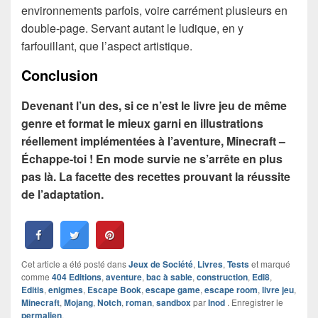
environnements parfois, voire carrément plusieurs en
double-page. Servant autant le ludique, en y
farfouillant, que l’aspect artistique.
Conclusion
Devenant l’un des, si ce n’est le livre jeu de même
genre et format le mieux garni en illustrations
réellement implémentées à l’aventure, Minecraft –
Échappe-toi ! En mode survie ne s’arrête en plus
pas là. La facette des recettes prouvant la réussite
de l’adaptation.
Cet article a été posté dans
Jeux de Société
,
Livres
,
Tests
et marqué
comme
404 Editions
,
aventure
,
bac à sable
,
construction
,
Edi8
,
Editis
,
enigmes
,
Escape Book
,
escape game
,
escape room
,
livre jeu
,
Minecraft
,
Mojang
,
Notch
,
roman
,
sandbox
par
Inod
. Enregistrer le
permalien
.