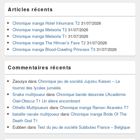
Zone
Articles récents
principale
de
widget
Chronique manga Hotel Inhumans T2
31/07/2026
pour
Chronique manga Meteoria T2
31/07/2026
la
Chronique manga Meteoria T1
31/07/2026
barre
Chronique manga The Hitman’s Fave T2
31/07/2026
latérale
Chronique manga Blood-Crawling Princess T3
31/07/2026
Commentaires récents
Zaouiya
dans
Chronique jeu de société Jujutsu Kaisen – Le
tournoi des lycées jumelés
Snake multijoueur
dans
Chronique bande dessinée L’Académie
Clair-Obscur T1 Un élève encombrant
Othello Multijoueurs
dans
Chronique manga Ramen Akaneko T7
bataille navale multijoueur
dans
Chronique manga Bride Of The
Death God T1
Eubben
dans
Test du jeu de société Subbuteo France – Belgique