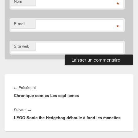
Nom
*
E-mail
*
Site web
Navigation
de
Article
←
Précédent
l’article
Chronique comics Les sept lames
précédent :
Article
Suivant
→
LEGO Sonic the Hedgehog déboule à fond les manettes
suivant :