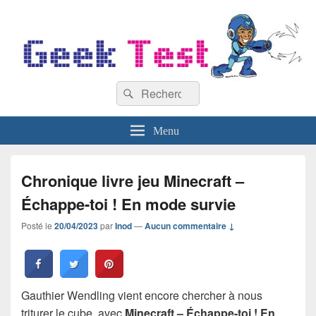
GeekTest
Recherche :
Blog jeux-vidéo et high-tech
Rechercher
Menu
Chronique livre jeu Minecraft –
Échappe-toi ! En mode survie
Posté le
20/04/2023
par
Inod
—
Aucun commentaire ↓
Gauthier Wendling vient encore chercher à nous
triturer le cube, avec
Minecraft – Échappe-toi ! En