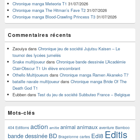
la
Chronique manga Meteoria T1
31/07/2026
barre
Chronique manga The Hitman’s Fave T2
31/07/2026
latérale
Chronique manga Blood-Crawling Princess T3
31/07/2026
Commentaires récents
Zaouiya
dans
Chronique jeu de société Jujutsu Kaisen – Le
tournoi des lycées jumelés
Snake multijoueur
dans
Chronique bande dessinée L’Académie
Clair-Obscur T1 Un élève encombrant
Othello Multijoueurs
dans
Chronique manga Ramen Akaneko T7
bataille navale multijoueur
dans
Chronique manga Bride Of The
Death God T1
Eubben
dans
Test du jeu de société Subbuteo France – Belgique
Mots-clés
action
animaux
animal
404 Editions
aventure
Bamboo
amitie
Editis
BD
Edi8
bande dessinée
Bragelonne
cartes