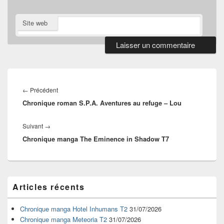
Site web
Navigation
de
Article
←
Précédent
l’article
Chronique roman S.P.A. Aventures au refuge – Lou
précédent :
Article
Suivant
→
Chronique manga The Eminence in Shadow T7
suivant :
Zone
Articles récents
principale
de
widget
Chronique manga Hotel Inhumans T2
31/07/2026
pour
Chronique manga Meteoria T2
31/07/2026