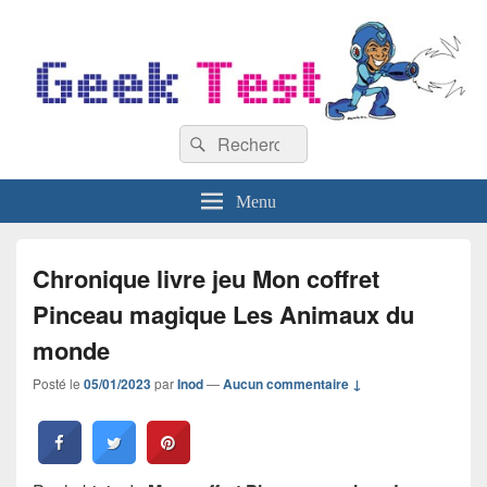
GeekTest
Recherche :
Blog jeux-vidéo et high-tech
Rechercher
Menu
Chronique livre jeu Mon coffret
Pinceau magique Les Animaux du
monde
Posté le
05/01/2023
par
Inod
—
Aucun commentaire ↓