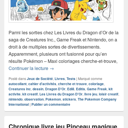
Parmi les sorties chez Les Livres du Dragon d’Or de la
saga de Creatures Inc., Game Freak et Nintendo, on a
droit à de multiples sortes de divertissements.
Apparemment, plusieurs ont fusionné pour qu’en
résulte Pokémon – Maxi coloriages cherche-et-trouve,
Chronique cahier Pokémon – Maxi color
Continuer la lecture
→
Posté dans
Jeux de Société
,
Livres
,
Tests
|
Marqué comme
autocollant
,
cahier d'activités
,
cherche et trouve
,
coloriage
,
Creatures inc
,
dessin
,
Dragon D'Or
,
Edi8
,
Editis
,
Game Freak
,
kit
activite
,
kit creatif
,
Les Livres du Dragon D'Or
,
livre jeu
,
loisir creatif
,
nintendo
,
observation
,
Pokemon
,
stickers
,
The Pokemon Company
International
|
Publier un commentaire
Chronique livre jeu Pinceau magique