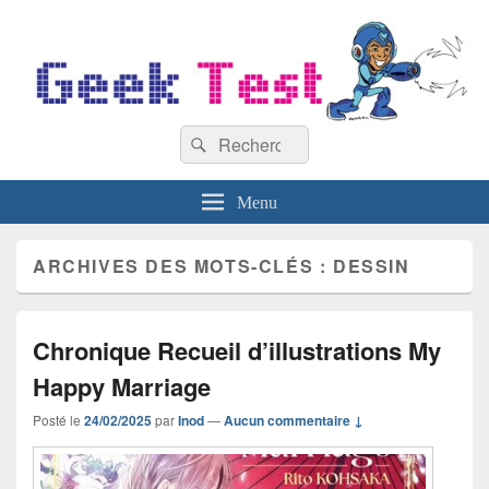
GeekTest
Recherche :
Blog jeux-vidéo et high-tech
Rechercher
Menu
ARCHIVES DES MOTS-CLÉS :
DESSIN
Chronique Recueil d’illustrations My
Happy Marriage
Posté le
24/02/2025
par
Inod
—
Aucun commentaire ↓