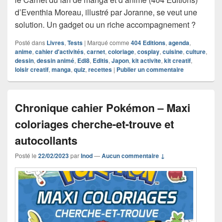
d’Eventhia Moreau, illustré par Joranne, se veut une
solution. Un gadget ou un riche accompagnement ?
Posté dans
Livres
,
Tests
|
Marqué comme
404 Editions
,
agenda
,
anime
,
cahier d'activités
,
carnet
,
coloriage
,
cosplay
,
cuisine
,
culture
,
dessin
,
dessin animé
,
Edi8
,
Editis
,
Japon
,
kit activite
,
kit creatif
,
loisir creatif
,
manga
,
quiz
,
recettes
|
Publier un commentaire
Chronique cahier Pokémon – Maxi
coloriages cherche-et-trouve et
autocollants
Posté le
22/02/2023
par
Inod
—
Aucun commentaire ↓