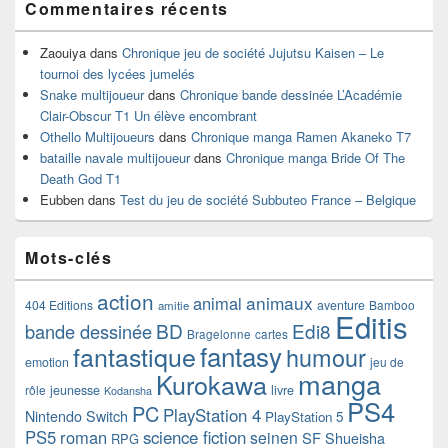
Commentaires récents
Zaouiya
dans
Chronique jeu de société Jujutsu Kaisen – Le
tournoi des lycées jumelés
Snake multijoueur
dans
Chronique bande dessinée L’Académie
Clair-Obscur T1 Un élève encombrant
Othello Multijoueurs
dans
Chronique manga Ramen Akaneko T7
bataille navale multijoueur
dans
Chronique manga Bride Of The
Death God T1
Eubben
dans
Test du jeu de société Subbuteo France – Belgique
Mots-clés
action
animaux
animal
404 Editions
aventure
Bamboo
amitie
Editis
BD
Edi8
bande dessinée
Bragelonne
cartes
fantasy
fantastique
humour
emotion
jeu de
manga
Kurokawa
rôle
jeunesse
livre
Kodansha
PS4
PC
PlayStation 4
Nintendo Switch
PlayStation 5
PS5
roman
science fiction
seinen
SF
Shueisha
RPG