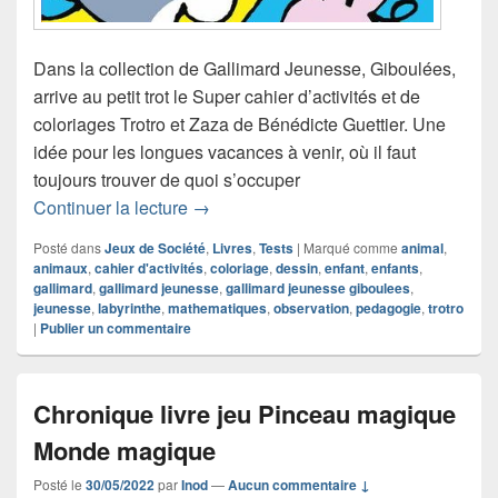
Dans la collection de Gallimard Jeunesse, Giboulées,
arrive au petit trot le Super cahier d’activités et de
coloriages Trotro et Zaza de Bénédicte Guettier. Une
idée pour les longues vacances à venir, où il faut
toujours trouver de quoi s’occuper
Chronique Super cahier d’activités et d
Continuer la lecture
→
Posté dans
Jeux de Société
,
Livres
,
Tests
|
Marqué comme
animal
,
animaux
,
cahier d'activités
,
coloriage
,
dessin
,
enfant
,
enfants
,
gallimard
,
gallimard jeunesse
,
gallimard jeunesse giboulees
,
jeunesse
,
labyrinthe
,
mathematiques
,
observation
,
pedagogie
,
trotro
|
Publier un commentaire
Chronique livre jeu Pinceau magique
Monde magique
Posté le
30/05/2022
par
Inod
—
Aucun commentaire ↓