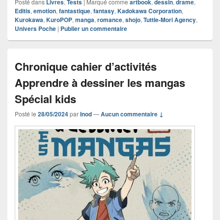
Posté dans
Livres
,
Tests
|
Marqué comme
artbook
,
dessin
,
drame
,
Editis
,
emotion
,
fantastique
,
fantasy
,
Kadokawa Corporation
,
Kurokawa
,
KuroPOP
,
manga
,
romance
,
shojo
,
Tuttle-Mori Agency
,
Univers Poche
|
Publier un commentaire
Chronique cahier d’activités
Apprendre à dessiner les mangas
Spécial kids
Posté le
28/05/2024
par
Inod
—
Aucun commentaire ↓