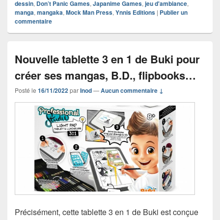
dessin
,
Don’t Panic Games
,
Japanime Games
,
jeu d'ambiance
,
manga
,
mangaka
,
Mock Man Press
,
Ynnis Editions
|
Publier un
commentaire
Nouvelle tablette 3 en 1 de Buki pour
créer ses mangas, B.D., flipbooks…
Posté le
16/11/2022
par
Inod
—
Aucun commentaire ↓
Précisément, cette tablette 3 en 1 de Buki est conçue