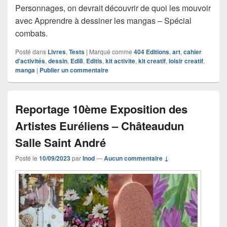
Personnages, on devrait découvrir de quoi les mouvoir
avec Apprendre à dessiner les mangas – Spécial
combats.
Posté dans
Livres
,
Tests
|
Marqué comme
404 Editions
,
art
,
cahier
d'activités
,
dessin
,
Edi8
,
Editis
,
kit activite
,
kit creatif
,
loisir creatif
,
manga
|
Publier un commentaire
Reportage 10ème Exposition des
Artistes Euréliens – Châteaudun
Salle Saint André
Posté le
10/09/2023
par
Inod
—
Aucun commentaire ↓