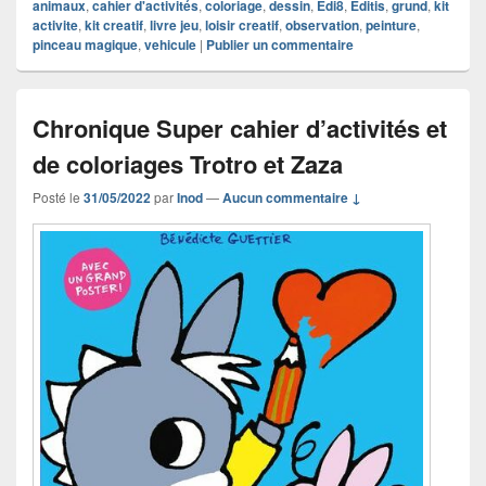
animaux
,
cahier d'activités
,
coloriage
,
dessin
,
Edi8
,
Editis
,
grund
,
kit
activite
,
kit creatif
,
livre jeu
,
loisir creatif
,
observation
,
peinture
,
pinceau magique
,
vehicule
|
Publier un commentaire
Chronique Super cahier d’activités et
de coloriages Trotro et Zaza
Posté le
31/05/2022
par
Inod
—
Aucun commentaire ↓