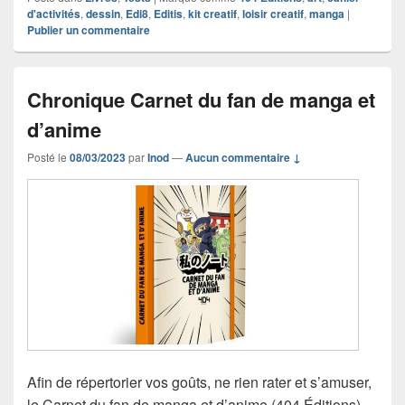
d'activités
,
dessin
,
Edi8
,
Editis
,
kit creatif
,
loisir creatif
,
manga
|
Publier un commentaire
Chronique Carnet du fan de manga et
d’anime
Posté le
08/03/2023
par
Inod
—
Aucun commentaire ↓
Afin de répertorier vos goûts, ne rien rater et s’amuser,
le Carnet du fan de manga et d’anime (404 Éditions)