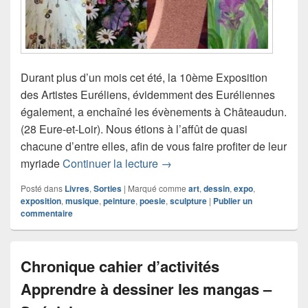
Durant plus d’un mois cet été, la 10ème Exposition
des Artistes Euréliens, évidemment des Euréliennes
également, a enchaîné les évènements à Châteaudun.
(28 Eure-et-Loir). Nous étions à l’affût de quasi
chacune d’entre elles, afin de vous faire profiter de leur
Reportage 10ème Exposition d
myriade
Continuer la lecture
→
Posté dans
Livres
,
Sorties
|
Marqué comme
art
,
dessin
,
expo
,
exposition
,
musique
,
peinture
,
poesie
,
sculpture
|
Publier un
commentaire
Chronique cahier d’activités
Apprendre à dessiner les mangas –