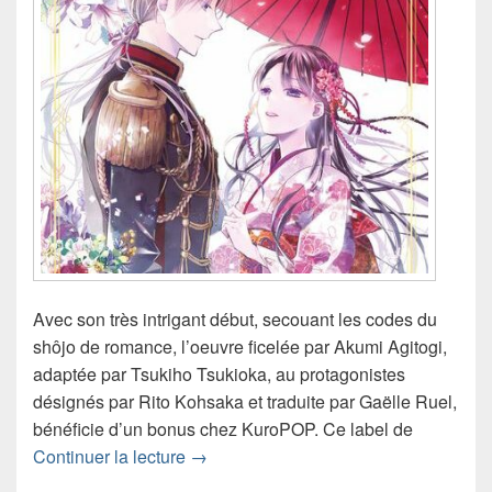
Avec son très intrigant début, secouant les codes du
shôjo de romance, l’oeuvre ficelée par Akumi Agitogi,
adaptée par Tsukiho Tsukioka, au protagonistes
désignés par Rito Kohsaka et traduite par Gaëlle Ruel,
bénéficie d’un bonus chez KuroPOP. Ce label de
Chronique Recueil d’illustrations My 
Continuer la lecture
→