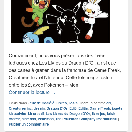
Couramment, nous vous présentons des livres
ludiques chez Les Livres du Dragon D’Or, ainsi que
des cartes à gratter, dans la franchise de Game Freak,
Creatures inc. et Nintendo. Cette fois méga fusion
entre les 2, avec Pokémon – Mon
Chronique livre jeu Pokémon – Mon liv
Continuer la lecture
→
Posté dans
Jeux de Société
,
Livres
,
Tests
|
Marqué comme
art
,
Creatures inc
,
dessin
,
Dragon D'Or
,
Edi8
,
Editis
,
Game Freak
,
jouets
,
kit activite
,
kit creatif
,
Les Livres du Dragon D'Or
,
livre jeu
,
loisir
creatif
,
nintendo
,
Pokemon
,
The Pokemon Company International
|
Publier un commentaire