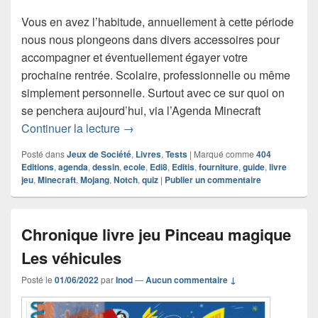
Vous en avez l’habitude, annuellement à cette période
nous nous plongeons dans divers accessoires pour
accompagner et éventuellement égayer votre
prochaine rentrée. Scolaire, professionnelle ou même
simplement personnelle. Surtout avec ce sur quoi on
se penchera aujourd’hui, via l’Agenda Minecraft
Chronique Agenda Minecraft 2022-20
Continuer la lecture
→
Posté dans
Jeux de Société
,
Livres
,
Tests
|
Marqué comme
404
Editions
,
agenda
,
dessin
,
ecole
,
Edi8
,
Editis
,
fourniture
,
guide
,
livre
jeu
,
Minecraft
,
Mojang
,
Notch
,
quiz
|
Publier un commentaire
Chronique livre jeu Pinceau magique
Les véhicules
Posté le
01/06/2022
par
Inod
—
Aucun commentaire ↓