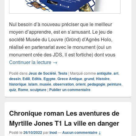
Nul besoin d’à nouveau préciser que le meilleur
moyen d’apprendre, est en s’amusant. Le jeu de
société Musée du Louvre (Gründ) d’Agnès Holo,
réalisé en partenariat avec le monument (oui un
monument crée des JDS, il est fortiche) dont vous
Chronique Le jeu de société Musée du
Continuer la lecture
→
Posté dans
Jeux de Société
,
Tests
|
Marqué comme
antiquite
,
art
,
dessin
,
Edi8
,
Editis
,
Egypte
,
Grece Antique
,
grund
,
Histoire
,
historique
,
islam
,
musée
,
observation
,
orient
,
pedagogie
,
peinture
,
quiz
,
Rome
,
sculpture
|
Publier un commentaire
Chronique roman Les aventures de
Myrtille Jones T1 La ville en danger
Posté le
26/10/2022
par
Inod
—
Aucun commentaire ↓