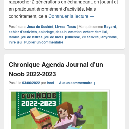
rapprocher 2 générations en échangeant, en jouant et
en pratiquant énormément d’activités. Mais
Chronique cahier d’
concrètement, cela
Continuer la lecture
→
Posté dans
Jeux de Société
,
Livres
,
Tests
|
Marqué comme
Bayard
,
cahier d'activités
,
coloriage
,
dessin
,
emotion
,
enfant
,
familial
,
famille
,
jeu de lettres
,
jeu de mots
,
jeunesse
,
kit activite
,
labyrinthe
,
livre jeu
|
Publier un commentaire
Chronique Agenda Journal d’un
Noob 2022-2023
Posté le
03/06/2022
par
Inod
—
Aucun commentaire ↓