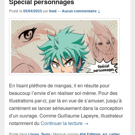
Spécial personnages
Posté le
05/04/2023
par
Inod
—
Aucun commentaire ↓
En lisant pléthore de mangas, il en résulte pour
beaucoup l’envie d’en réaliser soi-même. Pour des
illustrations par-ci, par là en vue de s’amuser, jusqu’à
carrément se lancer sérieusement dans la conception
d’un ouvrage. Comme Guillaume Lapeyre, illustrateur
Chronique cahier d’acti
notamment du
Continuer la lecture
→
Posté dans
Livres
,
Tests
|
Marqué comme
404 Editions
,
art
,
cahier