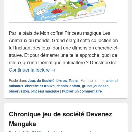
Par le biais de Mon coffret Pinceau magique Les
Animaux du monde, Gründ élargit cette collection en
lui incluant des jeux, dont une dimension cherche-et-
trouve. Et pour démarrer une telle approche, quoi de
mieux qu’une thématique animalière ? Dessinée ici
Chronique livre jeu Mon coffret Pinc
Continuer la lecture
→
Posté dans
Jeux de Société
,
Livres
,
Tests
|
Marqué comme
animal
,
animaux
,
cherche et trouve
,
dessin
,
enfant
,
grund
,
jeunesse
,
observation
,
pinceau magique
|
Publier un commentaire
Chronique jeu de société Devenez
Mangaka