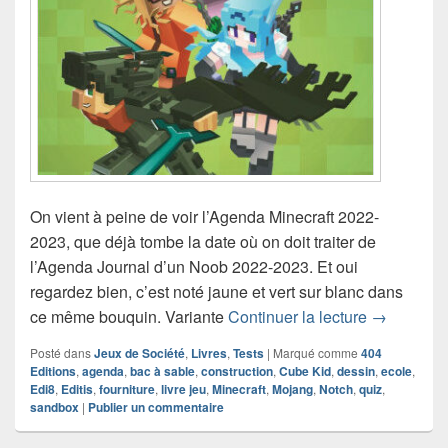
On vient à peine de voir l’Agenda Minecraft 2022-
2023, que déjà tombe la date où on doit traiter de
l’Agenda Journal d’un Noob 2022-2023. Et oui
regardez bien, c’est noté jaune et vert sur blanc dans
Chronique
ce même bouquin. Variante
Continuer la lecture
→
Posté dans
Jeux de Société
,
Livres
,
Tests
|
Marqué comme
404
Editions
,
agenda
,
bac à sable
,
construction
,
Cube Kid
,
dessin
,
ecole
,
Edi8
,
Editis
,
fourniture
,
livre jeu
,
Minecraft
,
Mojang
,
Notch
,
quiz
,
sandbox
|
Publier un commentaire