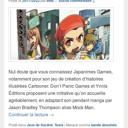
Posté le
24/11/2022
par
Inod
—
Aucun commentaire ↓
Nul doute que vous connaissez Japanimes Games,
notamment pour son jeu de création d’histoires
illustrées Cartooner. Don’t Panic Games et Ynnis
Éditions proposent une initiative qu’on accueille
agréablement, en adaptant son pendant manga par
Jason Bradley Thompson alias Mock Man,
Chronique jeu de société Devenez M
Continuer la lecture
→
Posté dans
Jeux de Société
,
Tests
|
Marqué comme
bande dessinée
,