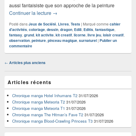
aussi fantaisiste que son approche de la peinture
Chronique livre jeu Pinceau magique
Continuer la lecture
→
Posté dans
Jeux de Société
,
Livres
,
Tests
|
Marqué comme
cahier
d'activités
,
coloriage
,
dessin
,
dragon
,
Edi8
,
Editis
,
fantastique
,
fantasy
,
grund
,
kit activite
,
kit creatif
,
licorne
,
livre jeu
,
loisir creatif
,
observation
,
peinture
,
pinceau magique
,
surnaturel
|
Publier un
commentaire
Navigation
←
Articles plus anciens
dans
les
Zone
articles
Articles récents
principale
de
widget
Chronique manga Hotel Inhumans T2
31/07/2026
pour
Chronique manga Meteoria T2
31/07/2026
la
Chronique manga Meteoria T1
31/07/2026
barre
Chronique manga The Hitman’s Fave T2
31/07/2026
latérale
Chronique manga Blood-Crawling Princess T3
31/07/2026