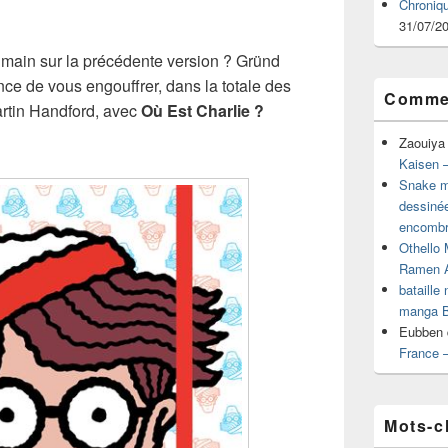
Chroniq
31/07/2
a main sur la précédente version ? Gründ
ce de vous engouffrer, dans la totale des
Commen
rtin Handford, avec
Où Est Charlie ?
Zaouiya
Kaisen –
Snake mu
dessiné
encombr
Othello 
Ramen 
bataille
manga B
Eubben
France 
Mots-c