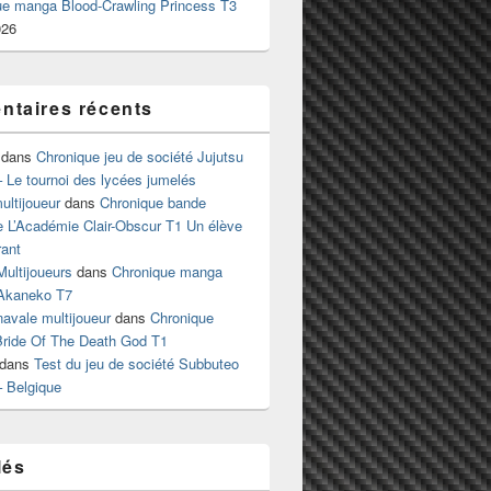
ue manga Blood-Crawling Princess T3
026
taires récents
dans
Chronique jeu de société Jujutsu
 Le tournoi des lycées jumelés
ltijoueur
dans
Chronique bande
e L’Académie Clair-Obscur T1 Un élève
ant
Multijoueurs
dans
Chronique manga
Akaneko T7
 navale multijoueur
dans
Chronique
ride Of The Death God T1
dans
Test du jeu de société Subbuteo
– Belgique
lés