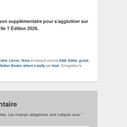
ison supplémentaire pour s’agglutiner sur
lie ? Édition 2026.
ciété
,
Livres
,
Tests
et marqué comme
Edi8
,
Editis
,
grund
,
Walker Books
,
where s wally
par
Inod
. Enregistrer le
taire
liée.
Les champs obligatoires sont indiqués avec
*