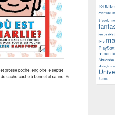
404 Edition
aventure
B
Bragelonne
fanta
jeu de rôle
ma
livre
PlayStat
roman
R
Shueisha
stratégie
sur
Unive
 et grosse poche, englobe le septet
r de cache-cache à bonnet et canne. En
Series