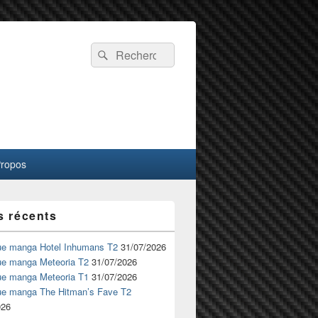
Recherche :
Rechercher
Propos
s récents
ue manga Hotel Inhumans T2
31/07/2026
ue manga Meteoria T2
31/07/2026
ue manga Meteoria T1
31/07/2026
ue manga The Hitman’s Fave T2
026