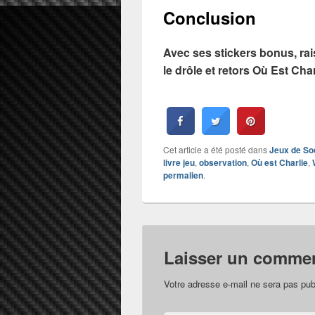
Conclusion
Avec ses stickers bonus, ra
le drôle et retors Où
Est Char
Cet article a été posté dans
Jeux de So
livre jeu
,
observation
,
Où est Charlie
,
permalien
.
Laisser un commen
Votre adresse e-mail ne sera pas pub