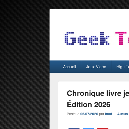
GeekTest
Blog jeux-vidéo et high-tech
Menu
Accueil
Jeux Vidéo
High T
principal
Chronique livre j
Édition 2026
Posté le
06/07/2026
par
Inod
—
Aucun 