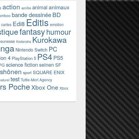
action
animaux
animal
s
amitie
BD
bande dessinée
amboo
Editis
Edi8
emotion
cartes
fantasy
stique
humour
Kurokawa
jeunesse
Kodansha
nga
PC
Nintendo Switch
PS4
ion 4
PS5
PlayStation 5
science fiction
seinen
SF
PG
shônen
SQUARE ENIX
sport
test
Tuttle-Mori Agency
naturel
rs Poche
Xbox One
Xbox