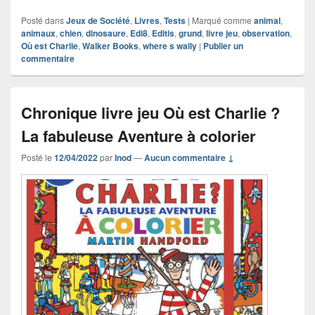
Posté dans
Jeux de Société
,
Livres
,
Tests
|
Marqué comme
animal
,
animaux
,
chien
,
dinosaure
,
Edi8
,
Editis
,
grund
,
livre jeu
,
observation
,
Où est Charlie
,
Walker Books
,
where s wally
|
Publier un
commentaire
Chronique livre jeu Où est Charlie ?
La fabuleuse Aventure à colorier
Posté le
12/04/2022
par
Inod
—
Aucun commentaire ↓