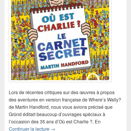
Lors de récentes critiques sur des œuvres à propos
des aventures en version française de Where’s Wally?
de Martin Handford, nous vous avions précisé que
Gründ éditait beaucoup d’ouvrages spéciaux à
l’occasion des 35 ans d’Où est Charlie ?. En
Chronique livre jeu Où est Charlie ? Le
Continuer la lecture
→