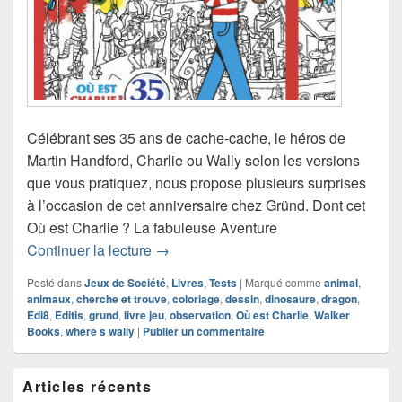
Célébrant ses 35 ans de cache-cache, le héros de
Martin Handford, Charlie ou Wally selon les versions
que vous pratiquez, nous propose plusieurs surprises
à l’occasion de cet anniversaire chez Gründ. Dont cet
Où est Charlie ? La fabuleuse Aventure
Chronique livre jeu Où est Charlie ? La
Continuer la lecture
→
Posté dans
Jeux de Société
,
Livres
,
Tests
|
Marqué comme
animal
,
animaux
,
cherche et trouve
,
coloriage
,
dessin
,
dinosaure
,
dragon
,
Edi8
,
Editis
,
grund
,
livre jeu
,
observation
,
Où est Charlie
,
Walker
Books
,
where s wally
|
Publier un commentaire
Zone
Articles récents
principale