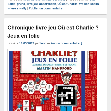
Editis
,
grund
,
livre jeu
,
observation
,
Où est Charlie
,
Walker Books
,
where s wally
|
Publier un commentaire
Chronique livre jeu Où est Charlie ?
Jeux en folie
Posté le
11/05/2024
par
Inod
—
Aucun commentaire ↓