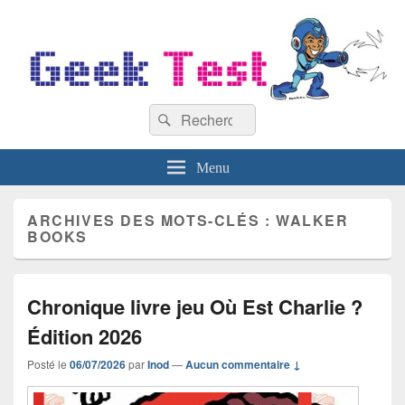
GeekTest
Recherche :
Blog jeux-vidéo et high-tech
Rechercher
Menu
ARCHIVES DES MOTS-CLÉS :
WALKER
BOOKS
Chronique livre jeu Où Est Charlie ?
Édition 2026
Posté le
06/07/2026
par
Inod
—
Aucun commentaire ↓