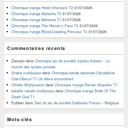
de
widget
Chronique manga Hotel Inhumans T2
31/07/2026
pour
Chronique manga Meteoria T2
31/07/2026
la
Chronique manga Meteoria T1
31/07/2026
barre
Chronique manga The Hitman’s Fave T2
31/07/2026
latérale
Chronique manga Blood-Crawling Princess T3
31/07/2026
Commentaires récents
Zaouiya
dans
Chronique jeu de société Jujutsu Kaisen – Le
tournoi des lycées jumelés
Snake multijoueur
dans
Chronique bande dessinée L’Académie
Clair-Obscur T1 Un élève encombrant
Othello Multijoueurs
dans
Chronique manga Ramen Akaneko T7
bataille navale multijoueur
dans
Chronique manga Bride Of The
Death God T1
Eubben
dans
Test du jeu de société Subbuteo France – Belgique
Mots-clés