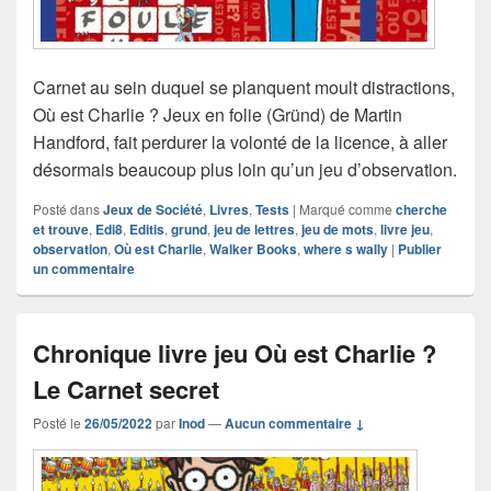
Carnet au sein duquel se planquent moult distractions,
Où est Charlie ? Jeux en folie (Gründ) de Martin
Handford, fait perdurer la volonté de la licence, à aller
désormais beaucoup plus loin qu’un jeu d’observation.
Posté dans
Jeux de Société
,
Livres
,
Tests
|
Marqué comme
cherche
et trouve
,
Edi8
,
Editis
,
grund
,
jeu de lettres
,
jeu de mots
,
livre jeu
,
observation
,
Où est Charlie
,
Walker Books
,
where s wally
|
Publier
un commentaire
Chronique livre jeu Où est Charlie ?
Le Carnet secret
Posté le
26/05/2022
par
Inod
—
Aucun commentaire ↓