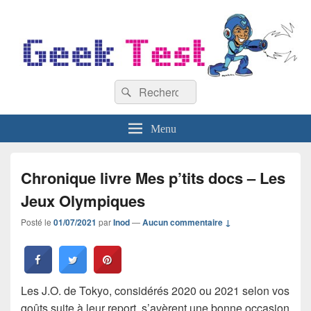
GeekTest
Recherche :
Blog jeux-vidéo et high-tech
Rechercher
Menu
Chronique livre Mes p’tits docs – Les
Jeux Olympiques
Posté le
01/07/2021
par
Inod
—
Aucun commentaire ↓
Les J.O. de Tokyo, considérés 2020 ou 2021 selon vos
goûts suite à leur report, s’avèrent une bonne occasion