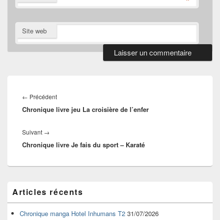
*
Site web
Navigation
de
Article
←
Précédent
l’article
Chronique livre jeu La croisière de l’enfer
précédent :
Article
Suivant
→
Chronique livre Je fais du sport – Karaté
suivant :
Zone
Articles récents
principale
de
widget
Chronique manga Hotel Inhumans T2
31/07/2026