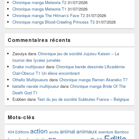
pour
Chronique manga Meteoria T2
31/07/2026
la
Chronique manga Meteoria T1
31/07/2026
barre
Chronique manga The Hitman’s Fave T2
31/07/2026
latérale
Chronique manga Blood-Crawling Princess T3
31/07/2026
Commentaires récents
Zaouiya
dans
Chronique jeu de société Jujutsu Kaisen – Le
tournoi des lycées jumelés
Snake multijoueur
dans
Chronique bande dessinée L’Académie
Clair-Obscur T1 Un élève encombrant
Othello Multijoueurs
dans
Chronique manga Ramen Akaneko T7
bataille navale multijoueur
dans
Chronique manga Bride Of The
Death God T1
Eubben
dans
Test du jeu de société Subbuteo France – Belgique
Mots-clés
action
animaux
animal
404 Editions
aventure
Bamboo
amitie
Editis