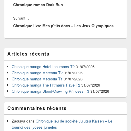
l’article
Chronique roman Dark Run
précédent :
Article
Suivant
→
Chronique livre Mes p’tits docs – Les Jeux Olympiques
suivant :
Zone
Articles récents
principale
de
widget
Chronique manga Hotel Inhumans T2
31/07/2026
pour
Chronique manga Meteoria T2
31/07/2026
la
Chronique manga Meteoria T1
31/07/2026
barre
Chronique manga The Hitman’s Fave T2
31/07/2026
latérale
Chronique manga Blood-Crawling Princess T3
31/07/2026
Commentaires récents
Zaouiya
dans
Chronique jeu de société Jujutsu Kaisen – Le
tournoi des lycées jumelés