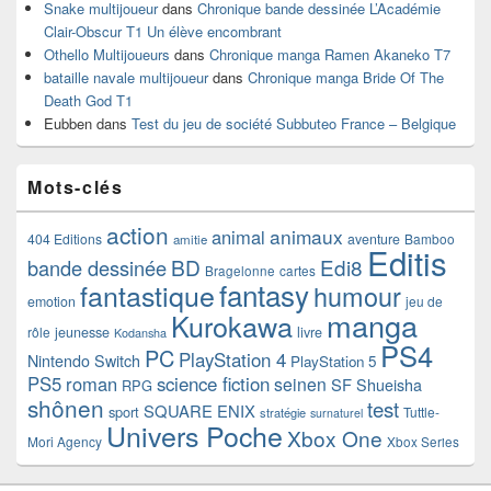
Snake multijoueur
dans
Chronique bande dessinée L’Académie
Clair-Obscur T1 Un élève encombrant
Othello Multijoueurs
dans
Chronique manga Ramen Akaneko T7
bataille navale multijoueur
dans
Chronique manga Bride Of The
Death God T1
Eubben
dans
Test du jeu de société Subbuteo France – Belgique
Mots-clés
action
animaux
animal
404 Editions
aventure
Bamboo
amitie
Editis
BD
Edi8
bande dessinée
Bragelonne
cartes
fantasy
fantastique
humour
emotion
jeu de
manga
Kurokawa
rôle
jeunesse
livre
Kodansha
PS4
PC
PlayStation 4
Nintendo Switch
PlayStation 5
PS5
roman
science fiction
seinen
SF
Shueisha
RPG
shônen
test
SQUARE ENIX
sport
Tuttle-
stratégie
surnaturel
Univers Poche
Xbox One
Mori Agency
Xbox Series