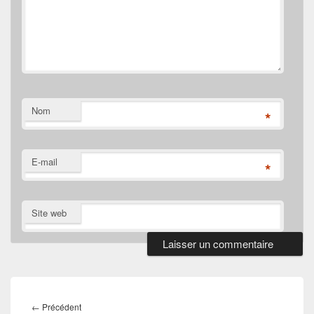
Nom
*
E-mail
*
Site web
Navigation
de
Article
←
Précédent