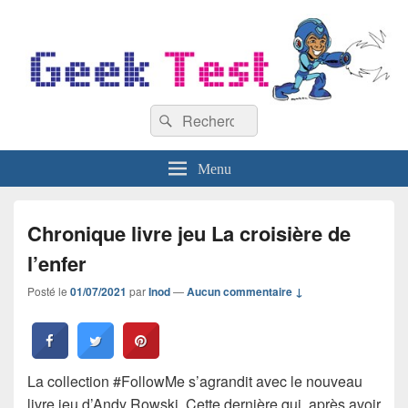
GeekTest
Recherche :
Blog jeux-vidéo et high-tech
Rechercher
Menu
Chronique livre jeu La croisière de
l’enfer
Posté le
01/07/2021
par
Inod
—
Aucun commentaire ↓
La collection #FollowMe s’agrandit avec le nouveau
livre jeu d’Andy Rowski. Cette dernière qui, après avoir