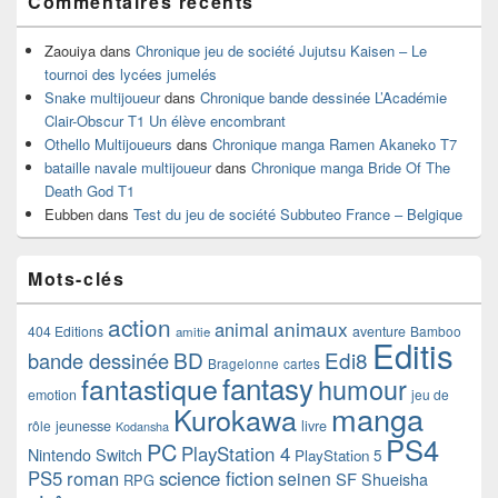
Commentaires récents
Zaouiya
dans
Chronique jeu de société Jujutsu Kaisen – Le
tournoi des lycées jumelés
Snake multijoueur
dans
Chronique bande dessinée L’Académie
Clair-Obscur T1 Un élève encombrant
Othello Multijoueurs
dans
Chronique manga Ramen Akaneko T7
bataille navale multijoueur
dans
Chronique manga Bride Of The
Death God T1
Eubben
dans
Test du jeu de société Subbuteo France – Belgique
Mots-clés
action
animaux
animal
404 Editions
aventure
Bamboo
amitie
Editis
BD
Edi8
bande dessinée
Bragelonne
cartes
fantasy
fantastique
humour
emotion
jeu de
manga
Kurokawa
rôle
jeunesse
livre
Kodansha
PS4
PC
PlayStation 4
Nintendo Switch
PlayStation 5
PS5
roman
science fiction
seinen
SF
Shueisha
RPG