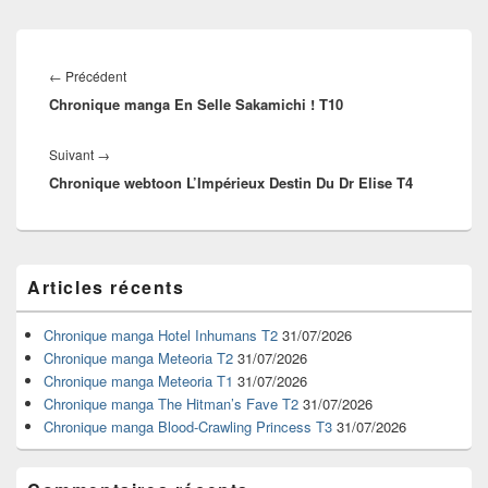
Navigation
de
Article
←
Précédent
l’article
Chronique manga En Selle Sakamichi ! T10
précédent :
Article
Suivant
→
Chronique webtoon L’Impérieux Destin Du Dr Elise T4
suivant :
Zone
Articles récents
principale
de
widget
Chronique manga Hotel Inhumans T2
31/07/2026
pour
Chronique manga Meteoria T2
31/07/2026
la
Chronique manga Meteoria T1
31/07/2026
barre
Chronique manga The Hitman’s Fave T2
31/07/2026
latérale
Chronique manga Blood-Crawling Princess T3
31/07/2026