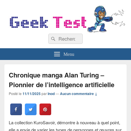
GeekTest
Recherche :
Blog jeux-vidéo et high-tech
Rechercher
Menu
Chronique manga Alan Turing –
Pionnier de l’intelligence artificielle
Posté le
11/11/2025
par
Inod
—
Aucun commentaire ↓
La collection KuroSavoir, démontre à nouveau à quel point,
elle a envie de varier les types de personnes et œuvres sur