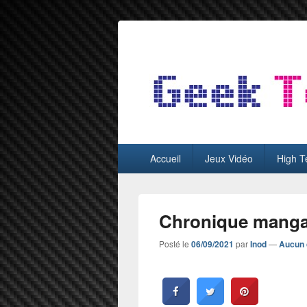
GeekTest
Blog jeux-vidéo et high-tech
Menu
Accueil
Jeux Vidéo
High T
principal
Chronique manga 
Posté le
06/09/2021
par
Inod
—
Aucun 