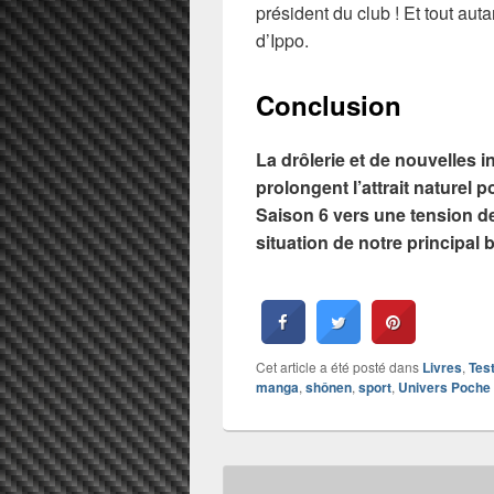
président du club ! Et tout aut
d’Ippo.
Conclusion
La drôlerie et de nouvelles 
prolongent l’attrait naturel
Saison 6 vers une tension de 
situation de notre principal 
Cet article a été posté dans
Livres
,
Tes
manga
,
shônen
,
sport
,
Univers Poche