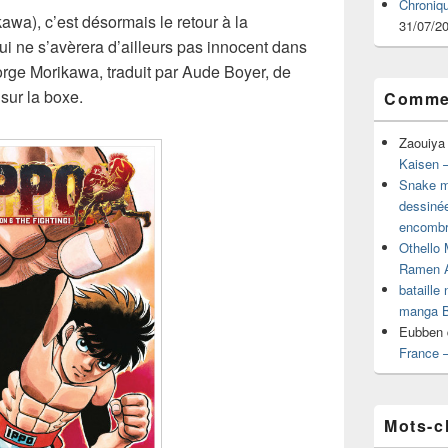
Chroniq
awa), c’est désormais le retour à la
31/07/2
i ne s’avèrera d’ailleurs pas innocent dans
orge Morikawa, traduit par Aude Boyer, de
sur la boxe.
Commen
Zaouiya
Kaisen –
Snake mu
dessiné
encombr
Othello 
Ramen 
bataille
manga B
Eubben
France 
Mots-c