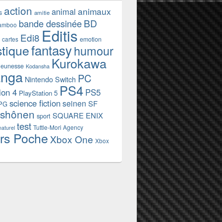
action
animaux
animal
s
amitie
BD
bande dessinée
amboo
Editis
Edi8
emotion
cartes
fantasy
stique
humour
Kurokawa
jeunesse
Kodansha
nga
PC
Nintendo Switch
PS4
ion 4
PS5
PlayStation 5
science fiction
seinen
SF
PG
shônen
SQUARE ENIX
sport
test
Tuttle-Mori Agency
naturel
rs Poche
Xbox One
Xbox