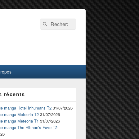
Recherche :
Rechercher
Propos
s récents
ue manga Hotel Inhumans T2
31/07/2026
ue manga Meteoria T2
31/07/2026
ue manga Meteoria T1
31/07/2026
ue manga The Hitman’s Fave T2
026