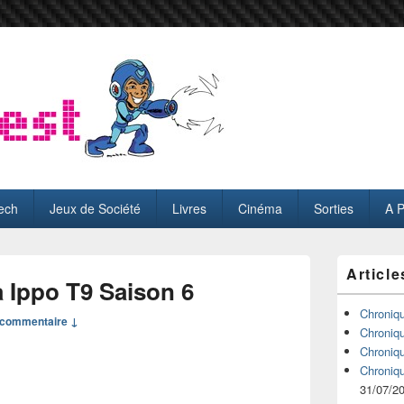
ech
Jeux de Société
Livres
Cinéma
Sorties
A 
Zone
Article
principale
Ippo T9 Saison 6
de
widget
Chroniq
commentaire ↓
pour
Chroniq
la
Chroniq
barre
Chroniq
latérale
31/07/2