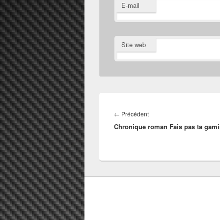
E-mail
Site web
Navigation
de
Article
←
Précédent
l’article
Chronique roman Fais pas ta gami
précédent :