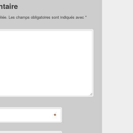
taire
liée.
Les champs obligatoires sont indiqués avec
*
*