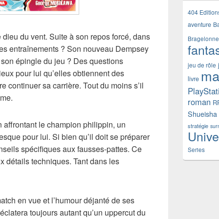
404 Edition
aventure
B
 dieu du vent. Suite à son repos forcé, dans
Bragelonne
fanta
rs des entraînements ? Son nouveau Dempsey
irer son épingle du jeu ? Des questions
jeu de rôle
ma
mieux pour lui qu’elles obtiennent des
livre
re continuer sa carrière. Tout du moins s’il
PlayStat
ême.
roman
R
Shueisha
 affrontant le champion philippin, un
stratégie
sur
Unive
que pour lui. Si bien qu’il doit se préparer
onseils spécifiques aux fausses-pattes. Ce
Series
 détails techniques. Tant dans les
 match en vue et l’humour déjanté de ses
éclatera toujours autant qu’un uppercut du