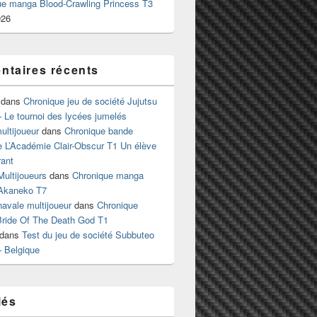
ue manga Blood-Crawling Princess T3
026
taires récents
dans
Chronique jeu de société Jujutsu
 Le tournoi des lycées jumelés
ltijoueur
dans
Chronique bande
e L’Académie Clair-Obscur T1 Un élève
ant
Multijoueurs
dans
Chronique manga
Akaneko T7
 navale multijoueur
dans
Chronique
ride Of The Death God T1
dans
Test du jeu de société Subbuteo
– Belgique
lés