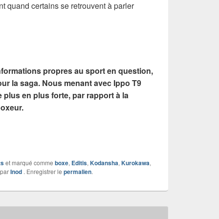
ant quand certains se retrouvent à parler
informations propres au sport en question,
 pour la saga. Nous menant avec Ippo T9
plus en plus forte, par rapport à la
boxeur.
ts
et marqué comme
boxe
,
Editis
,
Kodansha
,
Kurokawa
,
par
Inod
. Enregistrer le
permalien
.