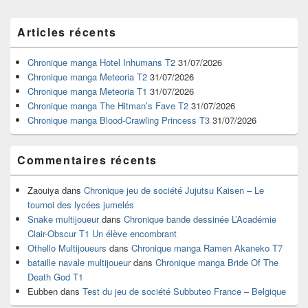
Zone
Articles récents
principale
de
widget
Chronique manga Hotel Inhumans T2
31/07/2026
pour
Chronique manga Meteoria T2
31/07/2026
la
Chronique manga Meteoria T1
31/07/2026
barre
Chronique manga The Hitman’s Fave T2
31/07/2026
latérale
Chronique manga Blood-Crawling Princess T3
31/07/2026
Commentaires récents
Zaouiya
dans
Chronique jeu de société Jujutsu Kaisen – Le
tournoi des lycées jumelés
Snake multijoueur
dans
Chronique bande dessinée L’Académie
Clair-Obscur T1 Un élève encombrant
Othello Multijoueurs
dans
Chronique manga Ramen Akaneko T7
bataille navale multijoueur
dans
Chronique manga Bride Of The
Death God T1
Eubben
dans
Test du jeu de société Subbuteo France – Belgique