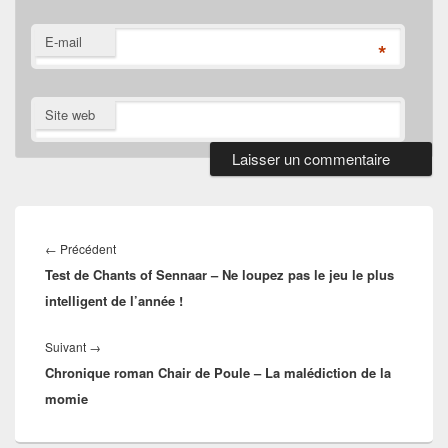
E-mail
*
Site web
Navigation
de
Article
←
Précédent
l’article
Test de Chants of Sennaar – Ne loupez pas le jeu le plus
précédent :
intelligent de l’année !
Article
Suivant
→
Chronique roman Chair de Poule – La malédiction de la
suivant :
momie