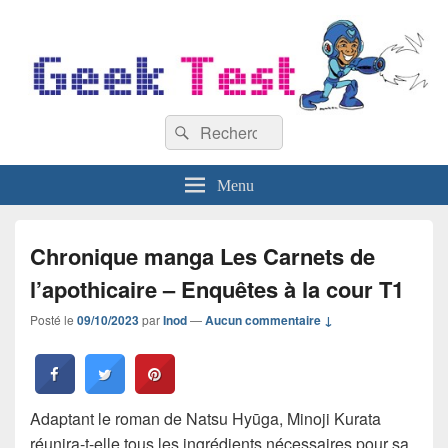
GeekTest
Recherche :
Blog jeux-vidéo et high-tech
Rechercher
Menu
Chronique manga Les Carnets de
l’apothicaire – Enquêtes à la cour T1
Posté le
09/10/2023
par
Inod
—
Aucun commentaire ↓
Adaptant le roman de Natsu Hyūga, Minoji Kurata
réunira-t-elle tous les ingrédients nécessaires pour sa