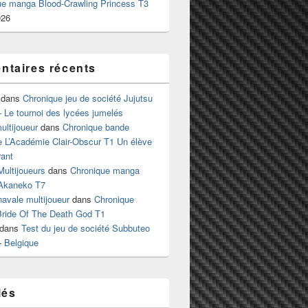
ue manga Blood-Crawling Princess T3
026
taires récents
dans
Chronique jeu de société Jujutsu
 Le tournoi des lycées jumelés
ltijoueur
dans
Chronique bande
e L’Académie Clair-Obscur T1 Un élève
ant
Multijoueurs
dans
Chronique manga
Akaneko T7
 navale multijoueur
dans
Chronique
ride Of The Death God T1
dans
Test du jeu de société Subbuteo
– Belgique
lés