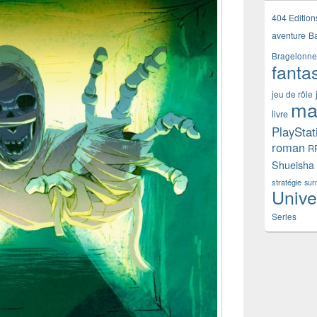
404 Edition
aventure
B
Bragelonne
fanta
jeu de rôle
ma
livre
PlayStat
roman
R
Shueisha
stratégie
sur
Unive
Series