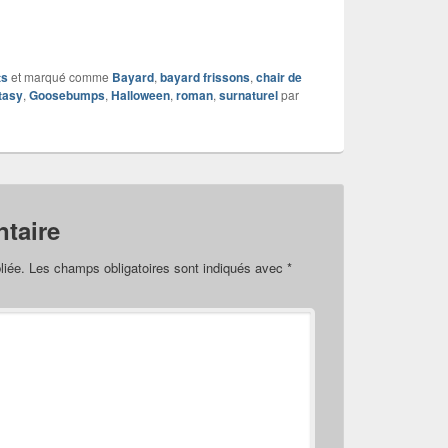
ts
et marqué comme
Bayard
,
bayard frissons
,
chair de
tasy
,
Goosebumps
,
Halloween
,
roman
,
surnaturel
par
taire
liée.
Les champs obligatoires sont indiqués avec
*