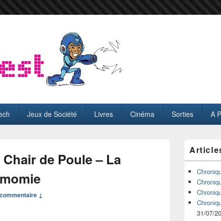
ech
Jeux de Société
Livres
Cinéma
Sorties
A 
Zone
Article
principale
Chair de Poule – La
de
widget
Chroniq
a momie
pour
Chroniq
la
Chroniq
commentaire ↓
barre
Chroniq
latérale
31/07/2