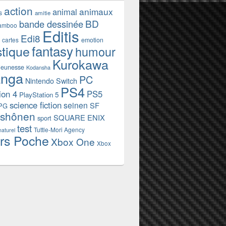
action
animaux
animal
s
amitie
BD
bande dessinée
amboo
Editis
Edi8
emotion
cartes
fantasy
stique
humour
Kurokawa
jeunesse
Kodansha
nga
PC
Nintendo Switch
PS4
ion 4
PS5
PlayStation 5
science fiction
seinen
SF
PG
shônen
SQUARE ENIX
sport
test
Tuttle-Mori Agency
naturel
rs Poche
Xbox One
Xbox