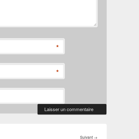
*
*
Article
Suivant
→