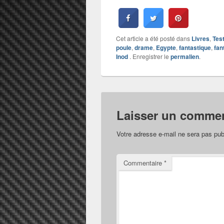
Cet article a été posté dans
Livres
,
Tes
poule
,
drame
,
Egypte
,
fantastique
,
fan
Inod
. Enregistrer le
permalien
.
Laisser un commen
Votre adresse e-mail ne sera pas pub
Commentaire
*