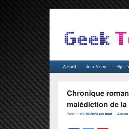
GeekTest
Blog jeux-vidéo et high-tech
Menu
Accueil
Jeux Vidéo
High T
principal
Chronique roman 
malédiction de l
Posté le
09/10/2023
par
Inod
—
Aucun 