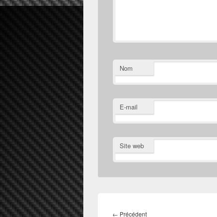
Nom
E-mail
Site web
Navigation
de
Article
←
Précédent