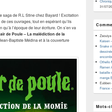
Chroniq
31/07/2
e saga de R.L Stine chez Bayard ! Excitation
e de ces ouvrages, tout en espérant qu’ils
Commen
n qu’à l’époque de leur écriture. On s’en va
air de Poule – La malédiction de la
Zaouiya
 Jean-Baptiste Médina et à la couverture
Kaisen –
Snake mu
dessiné
encombr
Othello 
Ramen 
bataille
manga B
Eubben
France 
Mots-c