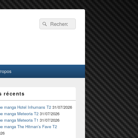
Recherche :
Rechercher
Propos
s récents
ue manga Hotel Inhumans T2
31/07/2026
ue manga Meteoria T2
31/07/2026
ue manga Meteoria T1
31/07/2026
ue manga The Hitman’s Fave T2
026