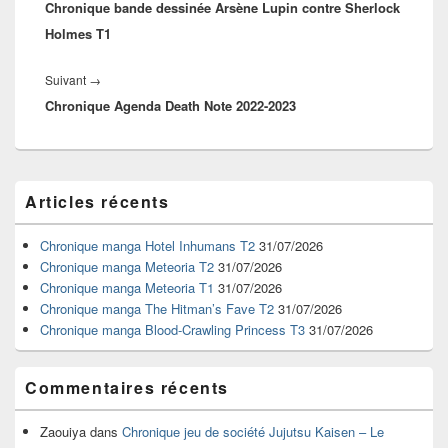
l’article
Chronique bande dessinée Arsène Lupin contre Sherlock
précédent :
Holmes T1
Article
Suivant
→
Chronique Agenda Death Note 2022-2023
suivant :
Zone
Articles récents
principale
de
widget
Chronique manga Hotel Inhumans T2
31/07/2026
pour
Chronique manga Meteoria T2
31/07/2026
la
Chronique manga Meteoria T1
31/07/2026
barre
Chronique manga The Hitman’s Fave T2
31/07/2026
latérale
Chronique manga Blood-Crawling Princess T3
31/07/2026
Commentaires récents
Zaouiya
dans
Chronique jeu de société Jujutsu Kaisen – Le