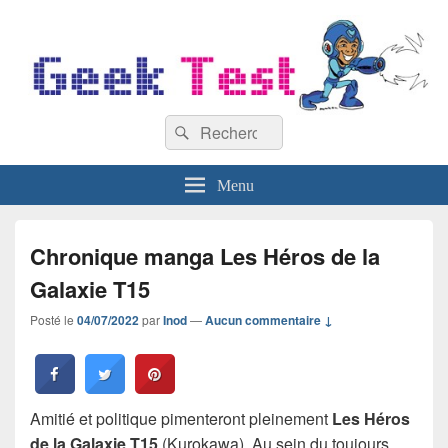
GeekTest
Recherche :
Blog jeux-vidéo et high-tech
Rechercher
Menu
Chronique manga Les Héros de la
Galaxie T15
Posté le
04/07/2022
par
Inod
—
Aucun commentaire ↓
Amitié et politique pimenteront pleinement
Les Héros
de la Galaxie T15
(Kurokawa). Au sein du toujours