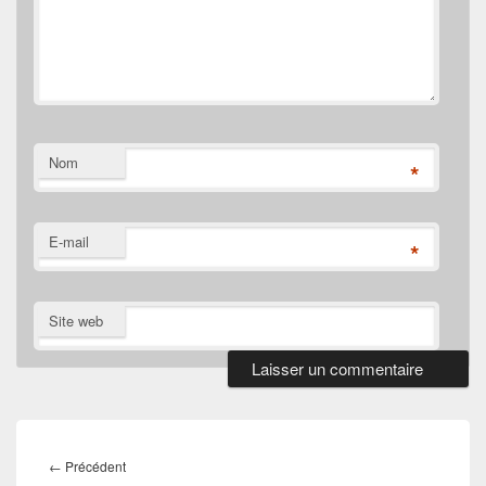
Nom
*
E-mail
*
Site web
Navigation
de
Article
←
Précédent