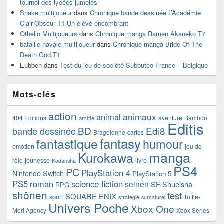
tournoi des lycées jumelés
Snake multijoueur
dans
Chronique bande dessinée L’Académie
Clair-Obscur T1 Un élève encombrant
Othello Multijoueurs
dans
Chronique manga Ramen Akaneko T7
bataille navale multijoueur
dans
Chronique manga Bride Of The
Death God T1
Eubben
dans
Test du jeu de société Subbuteo France – Belgique
Mots-clés
action
animaux
animal
404 Editions
aventure
Bamboo
amitie
Editis
BD
Edi8
bande dessinée
Bragelonne
cartes
fantasy
fantastique
humour
emotion
jeu de
manga
Kurokawa
rôle
jeunesse
livre
Kodansha
PS4
PC
PlayStation 4
Nintendo Switch
PlayStation 5
PS5
roman
science fiction
seinen
SF
Shueisha
RPG
shônen
test
SQUARE ENIX
sport
Tuttle-
stratégie
surnaturel
Univers Poche
Xbox One
Mori Agency
Xbox Series