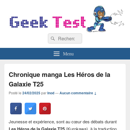
GeekTest
Recherche :
Blog jeux-vidéo et high-tech
Rechercher
Menu
Chronique manga Les Héros de la
Galaxie T25
Posté le
24/02/2025
par
Inod
—
Aucun commentaire ↓
Jeunesse et expérience, sont au cœur des débats durant
Les Héros de la Galaxie T25
(Kurokawa), à la traduction