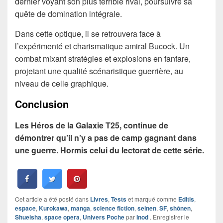
dernier voyant son plus terrible rival, poursuivre sa
quête de domination intégrale.
Dans cette optique, il se retrouvera face à
l’expérimenté et charismatique amiral Bucock. Un
combat mixant stratégies et explosions en fanfare,
projetant une qualité scénaristique guerrière, au
niveau de celle graphique.
Conclusion
Les Héros de la Galaxie T25, continue de
démontrer qu’il n’y a pas de camp gagnant dans
une guerre. Hormis celui du lectorat de cette série.
Cet article a été posté dans
Livres
,
Tests
et marqué comme
Editis
,
espace
,
Kurokawa
,
manga
,
science fiction
,
seinen
,
SF
,
shônen
,
Shueisha
,
space opera
,
Univers Poche
par
Inod
. Enregistrer le