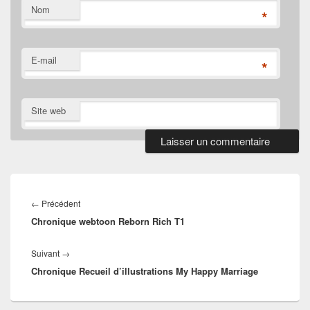
Nom
*
E-mail
*
Site web
Navigation
de
Article
←
Précédent
l’article
Chronique webtoon Reborn Rich T1
précédent :
Article
Suivant
→
Chronique Recueil d’illustrations My Happy Marriage
suivant :