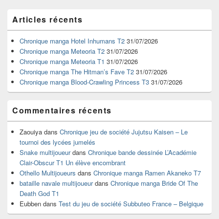
Zone
Articles récents
principale
de
widget
Chronique manga Hotel Inhumans T2
31/07/2026
pour
Chronique manga Meteoria T2
31/07/2026
la
Chronique manga Meteoria T1
31/07/2026
barre
Chronique manga The Hitman’s Fave T2
31/07/2026
latérale
Chronique manga Blood-Crawling Princess T3
31/07/2026
Commentaires récents
Zaouiya
dans
Chronique jeu de société Jujutsu Kaisen – Le
tournoi des lycées jumelés
Snake multijoueur
dans
Chronique bande dessinée L’Académie
Clair-Obscur T1 Un élève encombrant
Othello Multijoueurs
dans
Chronique manga Ramen Akaneko T7
bataille navale multijoueur
dans
Chronique manga Bride Of The
Death God T1
Eubben
dans
Test du jeu de société Subbuteo France – Belgique