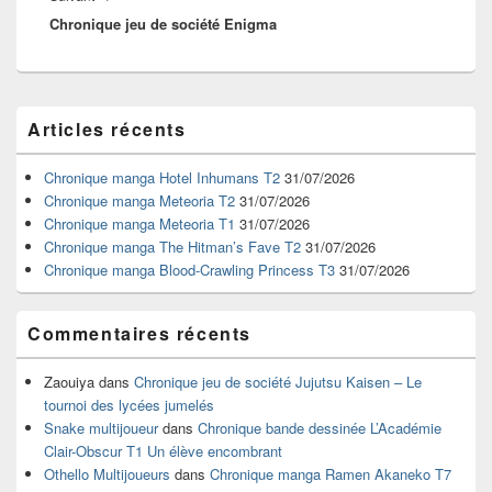
Chronique jeu de société Enigma
suivant :
Zone
Articles récents
principale
de
widget
Chronique manga Hotel Inhumans T2
31/07/2026
pour
Chronique manga Meteoria T2
31/07/2026
la
Chronique manga Meteoria T1
31/07/2026
barre
Chronique manga The Hitman’s Fave T2
31/07/2026
latérale
Chronique manga Blood-Crawling Princess T3
31/07/2026
Commentaires récents
Zaouiya
dans
Chronique jeu de société Jujutsu Kaisen – Le
tournoi des lycées jumelés
Snake multijoueur
dans
Chronique bande dessinée L’Académie
Clair-Obscur T1 Un élève encombrant
Othello Multijoueurs
dans
Chronique manga Ramen Akaneko T7