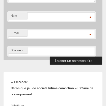
Nom
*
E-mail
*
Site web
Navigation
de
Article
←
Précédent
l’article
Chronique jeu de société Intime conviction – L’affaire de
précédent :
la croque-mort
Article
Suivant
→