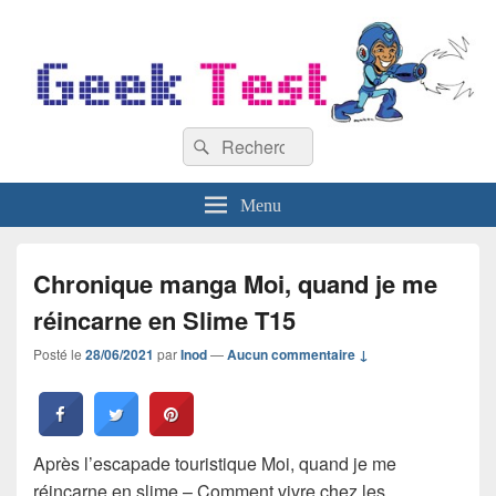
GeekTest
Recherche :
Blog jeux-vidéo et high-tech
Rechercher
Menu
Chronique manga Moi, quand je me
réincarne en Slime T15
Posté le
28/06/2021
par
Inod
—
Aucun commentaire ↓
Après l’escapade touristique Moi, quand je me
réincarne en slime – Comment vivre chez les