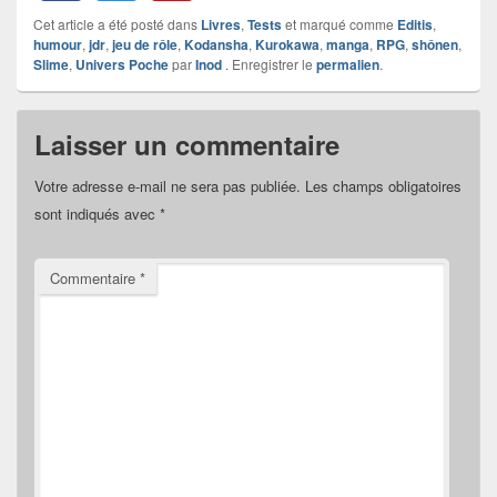
Cet article a été posté dans
Livres
,
Tests
et marqué comme
Editis
,
humour
,
jdr
,
jeu de rôle
,
Kodansha
,
Kurokawa
,
manga
,
RPG
,
shônen
,
Slime
,
Univers Poche
par
Inod
. Enregistrer le
permalien
.
Laisser un commentaire
Votre adresse e-mail ne sera pas publiée.
Les champs obligatoires
sont indiqués avec
*
Commentaire
*