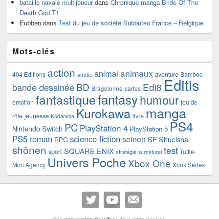
bataille navale multijoueur
dans
Chronique manga Bride Of The
Death God T1
Eubben
dans
Test du jeu de société Subbuteo France – Belgique
Mots-clés
action
animaux
animal
404 Editions
aventure
Bamboo
amitie
Editis
BD
Edi8
bande dessinée
Bragelonne
cartes
fantasy
fantastique
humour
emotion
jeu de
manga
Kurokawa
rôle
jeunesse
livre
Kodansha
PS4
PC
PlayStation 4
Nintendo Switch
PlayStation 5
PS5
roman
science fiction
seinen
SF
Shueisha
RPG
shônen
test
SQUARE ENIX
sport
Tuttle-
stratégie
surnaturel
Univers Poche
Xbox One
Mori Agency
Xbox Series