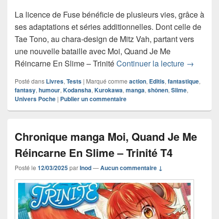
La licence de Fuse bénéficie de plusieurs vies, grâce à
ses adaptations et séries additionnelles. Dont celle de
Tae Tono, au chara-design de Mitz Vah, partant vers
une nouvelle bataille avec Moi, Quand Je Me
Chroniqu
Réincarne En Slime – Trinité
Continuer la lecture
→
Posté dans
Livres
,
Tests
|
Marqué comme
action
,
Editis
,
fantastique
,
fantasy
,
humour
,
Kodansha
,
Kurokawa
,
manga
,
shônen
,
Slime
,
Univers Poche
|
Publier un commentaire
Chronique manga Moi, Quand Je Me
Réincarne En Slime – Trinité T4
Posté le
12/03/2025
par
Inod
—
Aucun commentaire ↓