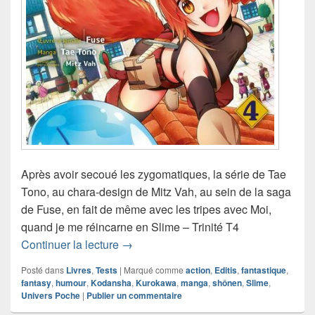
Après avoir secoué les zygomatiques, la série de Tae
Tono, au chara-design de Mitz Vah, au sein de la saga
de Fuse, en fait de même avec les tripes avec Moi,
quand je me réincarne en Slime – Trinité T4
Chronique manga Moi, Quand Je Me Ré
Continuer la lecture
→
Posté dans
Livres
,
Tests
|
Marqué comme
action
,
Editis
,
fantastique
,
fantasy
,
humour
,
Kodansha
,
Kurokawa
,
manga
,
shônen
,
Slime
,
Univers Poche
|
Publier un commentaire