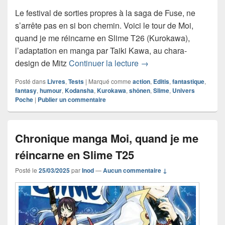
Le festival de sorties propres à la saga de Fuse, ne
s’arrête pas en si bon chemin. Voici le tour de Moi,
quand je me réincarne en Slime T26 (Kurokawa),
l’adaptation en manga par Taiki Kawa, au chara-
Chronique manga Moi, 
design de Mitz
Continuer la lecture
→
Posté dans
Livres
,
Tests
|
Marqué comme
action
,
Editis
,
fantastique
,
fantasy
,
humour
,
Kodansha
,
Kurokawa
,
shônen
,
Slime
,
Univers
Poche
|
Publier un commentaire
Chronique manga Moi, quand je me
réincarne en Slime T25
Posté le
25/03/2025
par
Inod
—
Aucun commentaire ↓