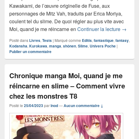
Kawakami, de l’œuvre originelle de Fuse, aux
personnages de Mitz Vah, traduits par Erica Moriya,
coulent tel du slime. De quoi régler au plus vite avec
Chroniq
Moi, quand je me réincarne en
Continuer la lecture
→
Posté dans
Livres
,
Tests
|
Marqué comme
Editis
,
fantastique
,
fantasy
,
Kodansha
,
Kurokawa
,
manga
,
shônen
,
Slime
,
Univers Poche
|
Publier un commentaire
Chronique manga Moi, quand je me
réincarne en slime – Comment vivre
chez les monstres T8
Posté le
25/04/2023
par
Inod
—
Aucun commentaire ↓