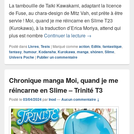
La tambouille de Taiki Kawakami, adaptant la licence
de Fuse, au chara-design de Mitz Vah, est prête à être
servie ! Moi, quand je me réincarne en Slime T23
(Kurokawa), à la traduction d’Erica Moriya, attend qui
Chronique manga Moi,
plus est nombre
Continuer la lecture
→
Posté dans
Livres
,
Tests
|
Marqué comme
action
,
Editis
,
fantastique
,
fantasy
,
humour
,
Kodansha
,
Kurokawa
,
manga
,
shônen
,
Slime
,
Univers Poche
|
Publier un commentaire
Chronique manga Moi, quand je me
réincarne en Slime – Trinité T3
Posté le
03/04/2024
par
Inod
—
Aucun commentaire ↓