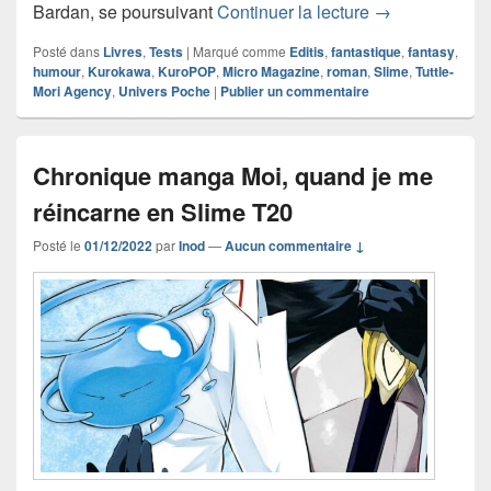
Chronique roma
Bardan, se poursuivant
Continuer la lecture
→
Posté dans
Livres
,
Tests
|
Marqué comme
Editis
,
fantastique
,
fantasy
,
humour
,
Kurokawa
,
KuroPOP
,
Micro Magazine
,
roman
,
Slime
,
Tuttle-
Mori Agency
,
Univers Poche
|
Publier un commentaire
Chronique manga Moi, quand je me
réincarne en Slime T20
Posté le
01/12/2022
par
Inod
—
Aucun commentaire ↓