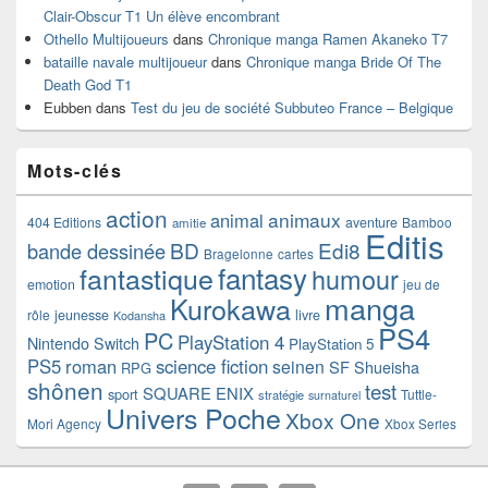
Clair-Obscur T1 Un élève encombrant
Othello Multijoueurs
dans
Chronique manga Ramen Akaneko T7
bataille navale multijoueur
dans
Chronique manga Bride Of The
Death God T1
Eubben
dans
Test du jeu de société Subbuteo France – Belgique
Mots-clés
action
animaux
animal
404 Editions
aventure
Bamboo
amitie
Editis
BD
Edi8
bande dessinée
Bragelonne
cartes
fantasy
fantastique
humour
emotion
jeu de
manga
Kurokawa
rôle
jeunesse
livre
Kodansha
PS4
PC
PlayStation 4
Nintendo Switch
PlayStation 5
PS5
roman
science fiction
seinen
SF
Shueisha
RPG
shônen
test
SQUARE ENIX
sport
Tuttle-
stratégie
surnaturel
Univers Poche
Xbox One
Mori Agency
Xbox Series