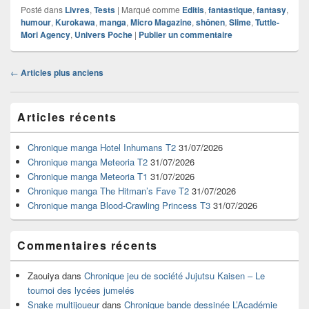
Posté dans
Livres
,
Tests
|
Marqué comme
Editis
,
fantastique
,
fantasy
,
humour
,
Kurokawa
,
manga
,
Micro Magazine
,
shônen
,
Slime
,
Tuttle-
Mori Agency
,
Univers Poche
|
Publier un commentaire
Navigation
←
Articles plus anciens
dans
les
Zone
articles
Articles récents
principale
de
widget
Chronique manga Hotel Inhumans T2
31/07/2026
pour
Chronique manga Meteoria T2
31/07/2026
la
Chronique manga Meteoria T1
31/07/2026
barre
Chronique manga The Hitman’s Fave T2
31/07/2026
latérale
Chronique manga Blood-Crawling Princess T3
31/07/2026
Commentaires récents
Zaouiya
dans
Chronique jeu de société Jujutsu Kaisen – Le
tournoi des lycées jumelés
Snake multijoueur
dans
Chronique bande dessinée L’Académie