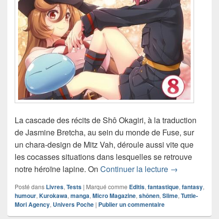
La cascade des récits de Shô Okagiri, à la traduction
de Jasmine Bretcha, au sein du monde de Fuse, sur
un chara-design de Mitz Vah, déroule aussi vite que
les cocasses situations dans lesquelles se retrouve
Chronique man
notre héroïne lapine. On
Continuer la lecture
→
Posté dans
Livres
,
Tests
|
Marqué comme
Editis
,
fantastique
,
fantasy
,
humour
,
Kurokawa
,
manga
,
Micro Magazine
,
shônen
,
Slime
,
Tuttle-
Mori Agency
,
Univers Poche
|
Publier un commentaire