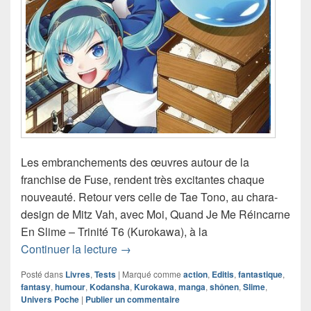
Les embranchements des œuvres autour de la
franchise de Fuse, rendent très excitantes chaque
nouveauté. Retour vers celle de Tae Tono, au chara-
design de Mitz Vah, avec Moi, Quand Je Me Réincarne
En Slime – Trinité T6 (Kurokawa), à la
Chronique manga Moi, Quand Je Me Ré
Continuer la lecture
→
Posté dans
Livres
,
Tests
|
Marqué comme
action
,
Editis
,
fantastique
,
fantasy
,
humour
,
Kodansha
,
Kurokawa
,
manga
,
shônen
,
Slime
,
Univers Poche
|
Publier un commentaire