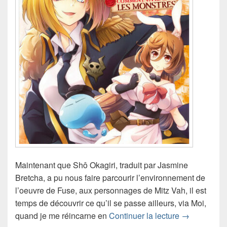
Maintenant que Shô Okagiri, traduit par Jasmine
Bretcha, a pu nous faire parcourir l’environnement de
l’oeuvre de Fuse, aux personnages de Mitz Vah, il est
temps de découvrir ce qu’il se passe ailleurs, via Moi,
Chronique m
quand je me réincarne en
Continuer la lecture
→