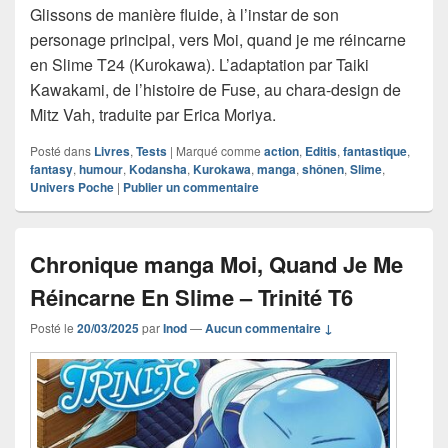
Glissons de manière fluide, à l’instar de son
personage principal, vers Moi, quand je me réincarne
en Slime T24 (Kurokawa). L’adaptation par Taiki
Kawakami, de l’histoire de Fuse, au chara-design de
Mitz Vah, traduite par Erica Moriya.
Posté dans
Livres
,
Tests
|
Marqué comme
action
,
Editis
,
fantastique
,
fantasy
,
humour
,
Kodansha
,
Kurokawa
,
manga
,
shônen
,
Slime
,
Univers Poche
|
Publier un commentaire
Chronique manga Moi, Quand Je Me
Réincarne En Slime – Trinité T6
Posté le
20/03/2025
par
Inod
—
Aucun commentaire ↓