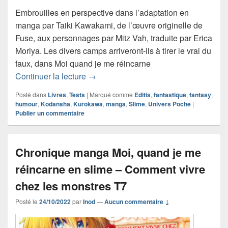
Embrouilles en perspective dans l’adaptation en
manga par Taiki Kawakami, de l’œuvre originelle de
Fuse, aux personnages par Mitz Vah, traduite par Erica
Moriya. Les divers camps arriveront-ils à tirer le vrai du
faux, dans Moi quand je me réincarne
Chronique manga Moi, quand je me ré
Continuer la lecture
→
Posté dans
Livres
,
Tests
|
Marqué comme
Editis
,
fantastique
,
fantasy
,
humour
,
Kodansha
,
Kurokawa
,
manga
,
Slime
,
Univers Poche
|
Publier un commentaire
Chronique manga Moi, quand je me
réincarne en slime – Comment vivre
chez les monstres T7
Posté le
24/10/2022
par
Inod
—
Aucun commentaire ↓