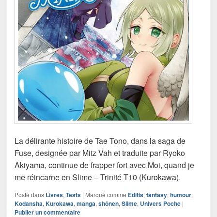
La délirante histoire de Tae Tono, dans la saga de
Fuse, designée par Mitz Vah et traduite par Ryoko
Akiyama, continue de frapper fort avec Moi, quand je
me réincarne en Slime – Trinité T10 (Kurokawa).
Posté dans
Livres
,
Tests
|
Marqué comme
Editis
,
fantasy
,
humour
,
Kodansha
,
Kurokawa
,
manga
,
shônen
,
Slime
,
Univers Poche
|
Publier un commentaire