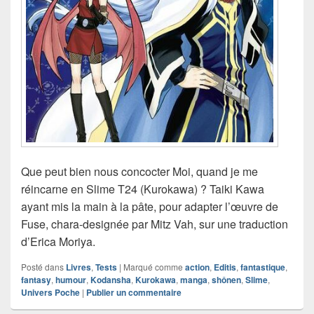
Que peut bien nous concocter Moi, quand je me
réincarne en Slime T24 (Kurokawa) ? Taiki Kawa
ayant mis la main à la pâte, pour adapter l’œuvre de
Fuse, chara-designée par Mitz Vah, sur une traduction
d’Erica Moriya.
Posté dans
Livres
,
Tests
|
Marqué comme
action
,
Editis
,
fantastique
,
fantasy
,
humour
,
Kodansha
,
Kurokawa
,
manga
,
shônen
,
Slime
,
Univers Poche
|
Publier un commentaire