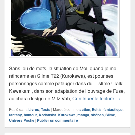
Sans jeu de mots, la situation de Moi, quand je me
réincarne en Slime T22 (Kurokawa), est pour ses
personnages comme patauger dans du… slime ! Taiki
Kawakami, dans son adaptation de l’ouvrage de Fuse,
Chroniqu
au chara-design de Mitz Vah,
Continuer la lecture
→
Posté dans
Livres
,
Tests
|
Marqué comme
action
,
Editis
,
fantastique
,
fantasy
,
humour
,
Kodansha
,
Kurokawa
,
manga
,
shônen
,
Slime
,
Univers Poche
|
Publier un commentaire