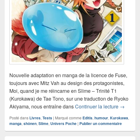
Nouvelle adaptation en manga de la licence de Fuse,
toujours avec Mitz Vah au design des protagonistes,
Moi, quand je me réincarne en Slime – Trinité T1
(Kurokawa) de Tae Tono, sur une traduction de Ryoko
Chroniqu
Akiyama, nous entraîne dans
Continuer la lecture
→
Posté dans
Livres
,
Tests
|
Marqué comme
Editis
,
humour
,
Kurokawa
,
manga
,
shônen
,
Slime
,
Univers Poche
|
Publier un commentaire