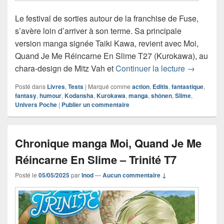
Le festival de sorties autour de la franchise de Fuse,
s’avère loin d’arriver à son terme. Sa principale
version manga signée Taiki Kawa, revient avec Moi,
Quand Je Me Réincarne En Slime T27 (Kurokawa), au
Chronique
chara-design de Mitz Vah et
Continuer la lecture
→
Posté dans
Livres
,
Tests
|
Marqué comme
action
,
Editis
,
fantastique
,
fantasy
,
humour
,
Kodansha
,
Kurokawa
,
manga
,
shônen
,
Slime
,
Univers Poche
|
Publier un commentaire
Chronique manga Moi, Quand Je Me
Réincarne En Slime – Trinité T7
Posté le
05/05/2025
par
Inod
—
Aucun commentaire ↓