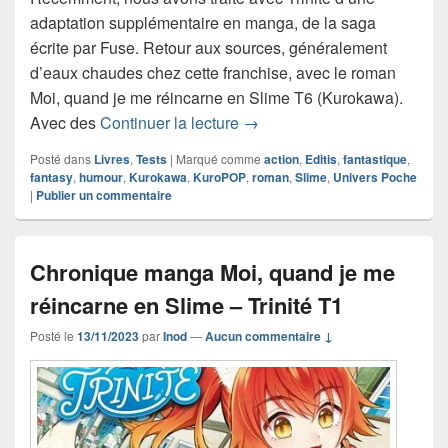
adaptation supplémentaire en manga, de la saga
écrite par Fuse. Retour aux sources, généralement
d’eaux chaudes chez cette franchise, avec le roman
Moi, quand je me réincarne en Slime T6 (Kurokawa).
Chronique roman Moi, quand 
Avec des
Continuer la lecture
→
Posté dans
Livres
,
Tests
|
Marqué comme
action
,
Editis
,
fantastique
,
fantasy
,
humour
,
Kurokawa
,
KuroPOP
,
roman
,
Slime
,
Univers Poche
|
Publier un commentaire
Chronique manga Moi, quand je me
réincarne en Slime – Trinité T1
Posté le
13/11/2023
par
Inod
—
Aucun commentaire ↓