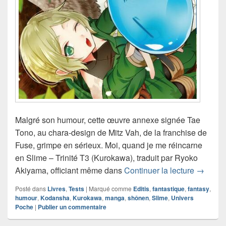
Malgré son humour, cette œuvre annexe signée Tae
Tono, au chara-design de Mitz Vah, de la franchise de
Fuse, grimpe en sérieux. Moi, quand je me réincarne
en Slime – Trinité T3 (Kurokawa), traduit par Ryoko
Chroniqu
Akiyama, officiant même dans
Continuer la lecture
→
Posté dans
Livres
,
Tests
|
Marqué comme
Editis
,
fantastique
,
fantasy
,
humour
,
Kodansha
,
Kurokawa
,
manga
,
shônen
,
Slime
,
Univers
Poche
|
Publier un commentaire