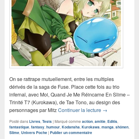
On se rattrape mutuellement, entre les multiples
dérivés de la saga de Fuse. Place cette fois au trio
infernal, avec Moi, Quand Je Me Réincarne En Slime –
Trinité T7 (Kurokawa), de Tae Tono, au design des
Chronique manga
personnages par Mitz
Continuer la lecture
→
Posté dans
Livres
,
Tests
|
Marqué comme
action
,
amitie
,
Editis
,
fantastique
,
fantasy
,
humour
,
Kodansha
,
Kurokawa
,
manga
,
shônen
,
Slime
,
Univers Poche
|
Publier un commentaire