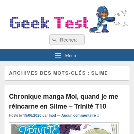
GeekTest
Recherche :
Blog jeux-vidéo et high-tech
Rechercher
Menu
ARCHIVES DES MOTS-CLÉS :
SLIME
Chronique manga Moi, quand je me
réincarne en Slime – Trinité T10
Posté le
15/06/2026
par
Inod
—
Aucun commentaire ↓