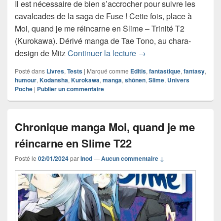
Il est nécessaire de bien s’accrocher pour suivre les
cavalcades de la saga de Fuse ! Cette fois, place à
Moi, quand je me réincarne en Slime – Trinité T2
(Kurokawa). Dérivé manga de Tae Tono, au chara-
Chronique manga Moi, q
design de Mitz
Continuer la lecture
→
Posté dans
Livres
,
Tests
|
Marqué comme
Editis
,
fantastique
,
fantasy
,
humour
,
Kodansha
,
Kurokawa
,
manga
,
shônen
,
Slime
,
Univers
Poche
|
Publier un commentaire
Chronique manga Moi, quand je me
réincarne en Slime T22
Posté le
02/01/2024
par
Inod
—
Aucun commentaire ↓