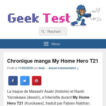
GeekTest
Recherche :
Blog jeux-vidéo et high-tech
Rechercher
Menu
Chronique manga My Home Hero T21
Posté le
11/03/2025
par
Inod
—
Aucun commentaire ↓
La traque de Masashi Asaki (histoire) et Naoki
Yamakawa (dessin), s’intensifie durant
My Home
Hero T21
(Kurokawa), traduit par Fabien Nabhan.