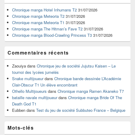
de
widget
Chronique manga Hotel Inhumans T2
31/07/2026
pour
Chronique manga Meteoria T2
31/07/2026
la
Chronique manga Meteoria T1
31/07/2026
barre
Chronique manga The Hitman’s Fave T2
31/07/2026
latérale
Chronique manga Blood-Crawling Princess T3
31/07/2026
Commentaires récents
Zaouiya
dans
Chronique jeu de société Jujutsu Kaisen – Le
tournoi des lycées jumelés
Snake multijoueur
dans
Chronique bande dessinée L’Académie
Clair-Obscur T1 Un élève encombrant
Othello Multijoueurs
dans
Chronique manga Ramen Akaneko T7
bataille navale multijoueur
dans
Chronique manga Bride Of The
Death God T1
Eubben
dans
Test du jeu de société Subbuteo France – Belgique
Mots-clés