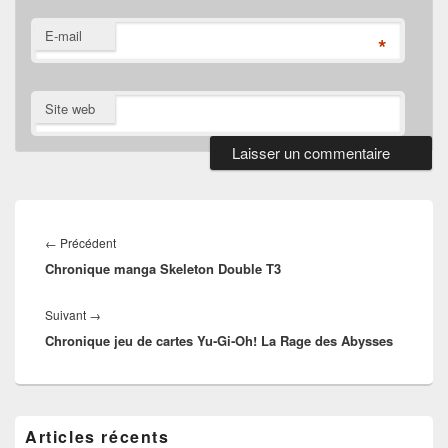
E-mail
*
Site web
Navigation
de
Article
←
Précédent
l’article
Chronique manga Skeleton Double T3
précédent :
Article
Suivant
→
Chronique jeu de cartes Yu‑Gi‑Oh! La Rage des Abysses
suivant :
Zone
Articles récents
principale