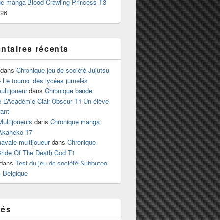
ue manga Blood-Crawling Princess T3
026
taires récents
dans
Chronique jeu de société Jujutsu
 Le tournoi des lycées jumelés
ltijoueur
dans
Chronique bande
e L’Académie Clair-Obscur T1 Un élève
ant
Multijoueurs
dans
Chronique manga
Akaneko T7
 navale multijoueur
dans
Chronique
ride Of The Death God T1
dans
Test du jeu de société Subbuteo
– Belgique
lés