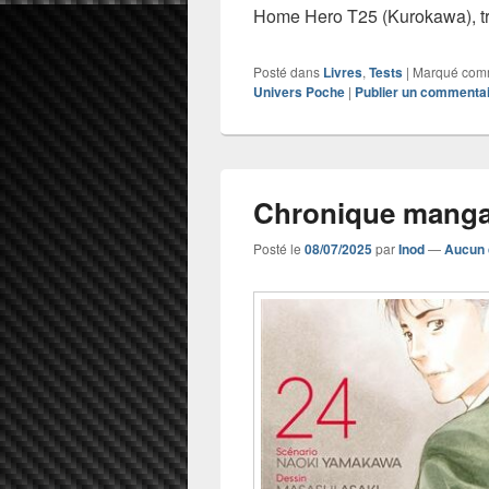
Home Hero T25 (Kurokawa), tr
Posté dans
Livres
,
Tests
|
Marqué co
Univers Poche
|
Publier un commenta
Chronique manga
Posté le
08/07/2025
par
Inod
—
Aucun 