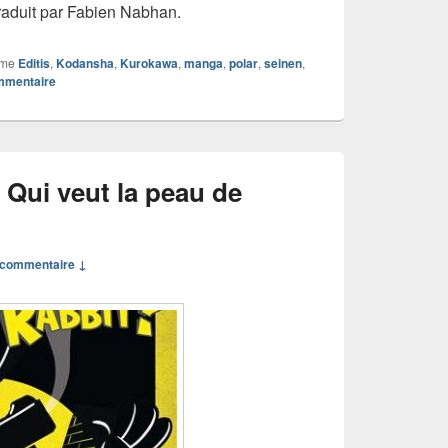
aduit par Fabien Nabhan.
mme
Editis
,
Kodansha
,
Kurokawa
,
manga
,
polar
,
seinen
,
ommentaire
Qui veut la peau de
commentaire ↓