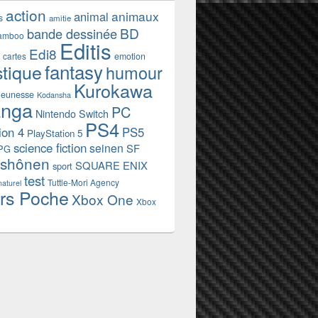
action
animaux
animal
s
amitie
BD
bande dessinée
amboo
Editis
Edi8
emotion
cartes
fantasy
stique
humour
Kurokawa
jeunesse
Kodansha
nga
PC
Nintendo Switch
PS4
ion 4
PS5
PlayStation 5
science fiction
seinen
SF
PG
shônen
SQUARE ENIX
sport
test
Tuttle-Mori Agency
naturel
rs Poche
Xbox One
Xbox