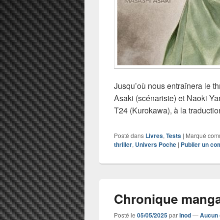
Jusqu’où nous entraînera le thr
Asaki (scénariste) et Naoki Y
T24 (Kurokawa), à la traducti
Posté dans
Livres
,
Tests
|
Marqué co
thriller
,
Univers Poche
|
Publier un c
Chronique manga
Posté le
05/05/2025
par
Inod
—
Aucun 