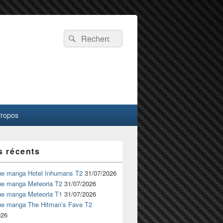
Recherche :
Rechercher
Propos
s récents
ue manga Hotel Inhumans T2
31/07/2026
ue manga Meteoria T2
31/07/2026
ue manga Meteoria T1
31/07/2026
ue manga The Hitman’s Fave T2
026