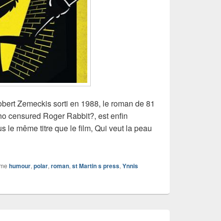
bert Zemeckis sorti en 1988, le roman de 81
Who censured Roger Rabbit?, est enfin
s le même titre que le film, Qui veut la peau
que roman Qui veut la peau de Roger Rabbit ?
mme
humour
,
polar
,
roman
,
st Martin s press
,
Ynnis