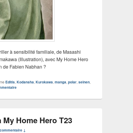
iller à sensibilité familiale, de Masashi
amakawa (Illustration), avec My Home Hero
on de Fabien Nabhan ?
mme
Editis
,
Kodansha
,
Kurokawa
,
manga
,
polar
,
seinen
,
ommentaire
 My Home Hero T23
commentaire ↓