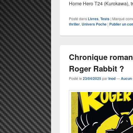
Home Hero T24 (Kurokawa), tr
Posté dans
Livres
,
Tests
|
Marqué co
thriller
,
Univers Poche
|
Publier un c
Chronique roman 
Roger Rabbit ?
Posté le
23/04/2025
par
Inod
—
Aucun 