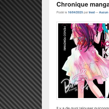
Chronique manga
Posté le
16/04/2025
par
Inod
—
Aucun 
Il y a de quoi jalouser quiconqu