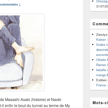
Chroniq
commentaire ↓
31/07/2
Commen
Zaouiya
Kaisen –
Snake mu
dessiné
encombr
Othello 
Ramen 
bataille
manga B
Eubben
France 
 de Masashi Asaki (histoire) et Naoki
Mots-c
t-il enfin le bout du tunnel au terme de My