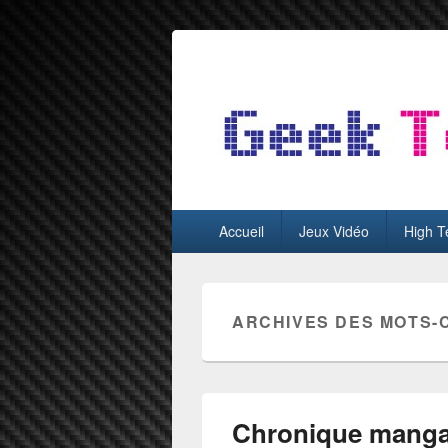
GeekTest
Blog jeux-vidéo et high-tech
Menu
Accueil
Jeux Vidéo
High T
principal
ARCHIVES DES MOTS-
Chronique manga