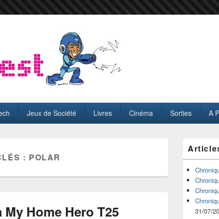
ech
Jeux de Société
Livres
Cinéma
Sorties
A 
Zone
Article
principale
CLÉS :
POLAR
de
widget
Chroniq
pour
Chroniq
la
Chroniq
barre
Chroniq
latérale
 My Home Hero T25
31/07/2