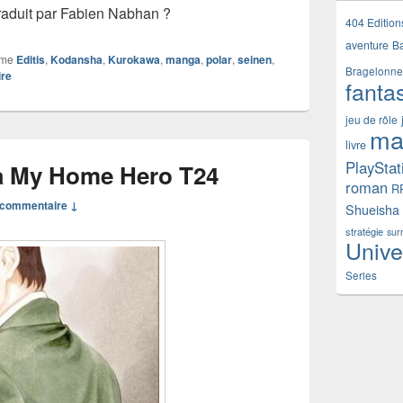
aduit par Fabien Nabhan ?
404 Edition
aventure
B
mme
Editis
,
Kodansha
,
Kurokawa
,
manga
,
polar
,
seinen
,
Bragelonne
ire
fanta
jeu de rôle
ma
livre
PlayStat
 My Home Hero T24
roman
R
commentaire ↓
Shueisha
stratégie
sur
Unive
Series