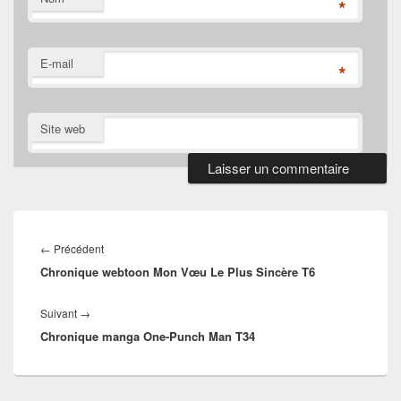
*
E-mail
*
Site web
Navigation
de
Article
←
Précédent
l’article
Chronique webtoon Mon Vœu Le Plus Sincère T6
précédent :
Article
Suivant
→
Chronique manga One-Punch Man T34
suivant :