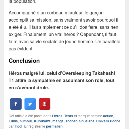
la population.
Accompagné d’un corbeau miauleur, le garçon
accomplit sa mission, sans vraiment savoir pourquoi il
a été élu. Il fait simplement ce qu’il doit faire, sans rien
exiger. Finalement, un vrai héros ? Cependant, il faut
faire avec sa vie sociale de jeune homme. Un parallèle
pas évident.
Conclusion
Héros malgré lui, celui d’Oversleeping Takahashi
T1 attire la sympathie en assumant son rôle, tout
en s’avérant drôle.
Cet article a été posté dans
Livres
,
Tests
et marqué comme
action
,
Editis
,
humour
,
Kurokawa
,
manga
,
shônen
,
Shueisha
,
Univers Poche
par
Inod
. Enregistrer le
permalien
.