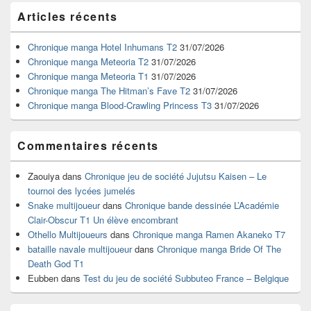
Zone
Articles récents
principale
de
widget
Chronique manga Hotel Inhumans T2
31/07/2026
pour
Chronique manga Meteoria T2
31/07/2026
la
Chronique manga Meteoria T1
31/07/2026
barre
Chronique manga The Hitman’s Fave T2
31/07/2026
latérale
Chronique manga Blood-Crawling Princess T3
31/07/2026
Commentaires récents
Zaouiya
dans
Chronique jeu de société Jujutsu Kaisen – Le
tournoi des lycées jumelés
Snake multijoueur
dans
Chronique bande dessinée L’Académie
Clair-Obscur T1 Un élève encombrant
Othello Multijoueurs
dans
Chronique manga Ramen Akaneko T7
bataille navale multijoueur
dans
Chronique manga Bride Of The
Death God T1
Eubben
dans
Test du jeu de société Subbuteo France – Belgique