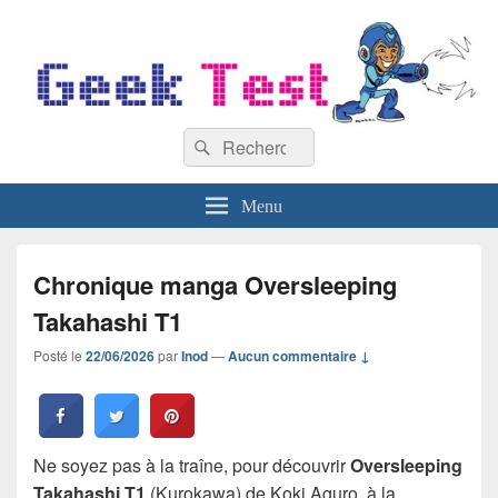
GeekTest
Recherche :
Blog jeux-vidéo et high-tech
Rechercher
Menu
Chronique manga Oversleeping
Takahashi T1
Posté le
22/06/2026
par
Inod
—
Aucun commentaire ↓
Ne soyez pas à la traîne, pour découvrir
Oversleeping
Takahashi T1
(Kurokawa) de Koki Aguro, à la