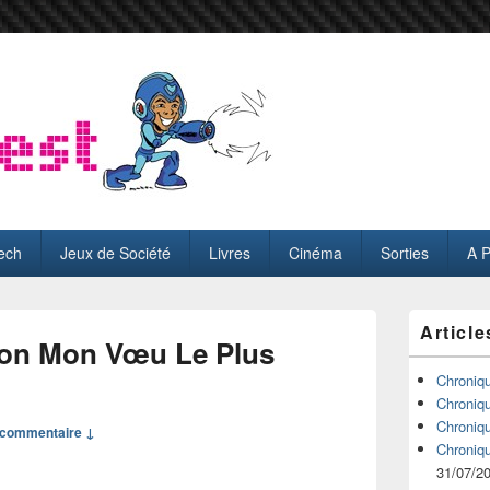
ech
Jeux de Société
Livres
Cinéma
Sorties
A 
Zone
Article
principale
on Mon Vœu Le Plus
de
widget
Chroniq
pour
Chroniq
la
Chroniq
commentaire ↓
barre
Chroniq
latérale
31/07/2