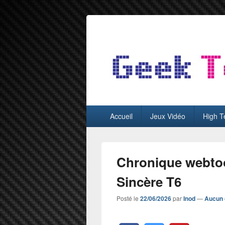
GeekTest
Blog jeux-vidéo et high-tech
Menu
Accueil
Jeux Vidéo
High T
principal
Chronique webto
Sincère T6
Posté le
22/06/2026
par
Inod
—
Aucun 