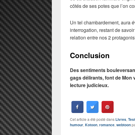
côtés de ses potes que l’on co
Un tel chambardement, aura é
interrogation, restant de savoi
relation entre nos 2 protagoni
Conclusion
Des sentiments bouleversants
gags délirants, font de Mon 
lecture judicieux.
Cet article a été posté dans
Livres
,
Tes
humour
,
Kotoon
,
romance
,
webtoon
p