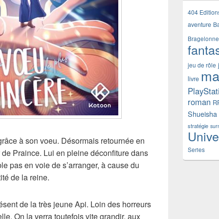
404 Edition
aventure
B
Bragelonne
fanta
jeu de rôle
ma
livre
PlayStat
roman
R
Shueisha
stratégie
sur
Unive
grâce à son voeu. Désormais retournée en
Series
r de Praince. Lui en pleine déconfiture dans
le pas en voie de s’arranger, à cause du
ité de la reine.
ésent de la très jeune Api. Loin des horreurs
lle. On la verra toutefois vite grandir, aux