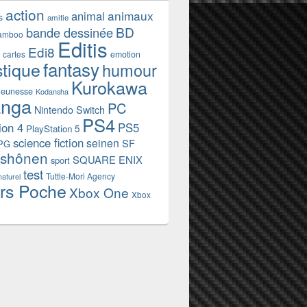
action
animaux
animal
s
amitie
BD
bande dessinée
amboo
Editis
Edi8
emotion
cartes
fantasy
stique
humour
Kurokawa
jeunesse
Kodansha
nga
PC
Nintendo Switch
PS4
ion 4
PS5
PlayStation 5
science fiction
seinen
SF
PG
shônen
SQUARE ENIX
sport
test
Tuttle-Mori Agency
naturel
rs Poche
Xbox One
Xbox