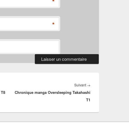
*
*
Article
Suivant
→
 T8
Chronique manga Oversleeping Takahashi
suivant :
T1