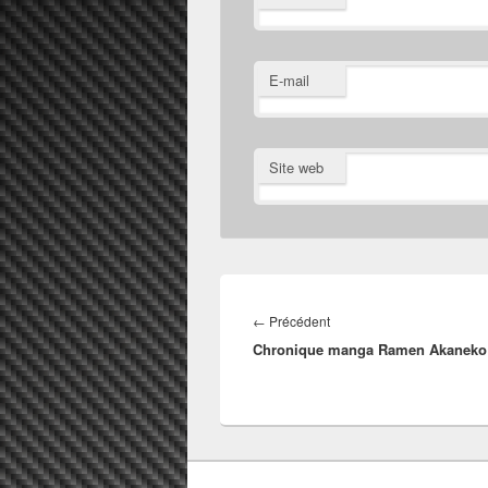
E-mail
Site web
Navigation
de
Article
←
Précédent
l’article
Chronique manga Ramen Akaneko
précédent :