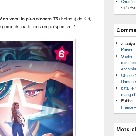
Chroniq
31/07/2
Mon voeu le plus sincère T6
(Kotoon) de Kiri,
ngements inattendus en perspective ?
Commen
Zaouiya
Kaisen –
Snake mu
dessiné
encombr
Othello 
Ramen 
bataille
manga B
Eubben
France 
Mots-c