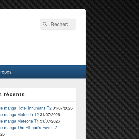
Recherche :
Rechercher
Propos
s récents
ue manga Hotel Inhumans T2
31/07/2026
ue manga Meteoria T2
31/07/2026
ue manga Meteoria T1
31/07/2026
ue manga The Hitman’s Fave T2
026