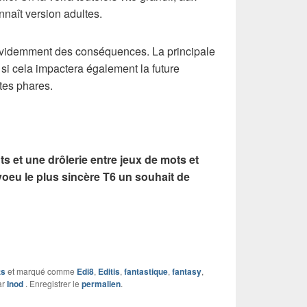
nnaît version adultes.
videmment des conséquences. La principale
r si cela impactera également la future
stes phares.
 et une drôlerie entre jeux de mots et
voeu le plus sincère T6 un souhait de
ts
et marqué comme
Edi8
,
Editis
,
fantastique
,
fantasy
,
ar
Inod
. Enregistrer le
permalien
.