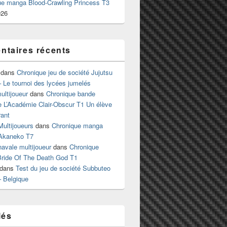
ue manga Blood-Crawling Princess T3
026
taires récents
dans
Chronique jeu de société Jujutsu
 Le tournoi des lycées jumelés
ltijoueur
dans
Chronique bande
e L’Académie Clair-Obscur T1 Un élève
ant
Multijoueurs
dans
Chronique manga
Akaneko T7
 navale multijoueur
dans
Chronique
ride Of The Death God T1
dans
Test du jeu de société Subbuteo
– Belgique
lés