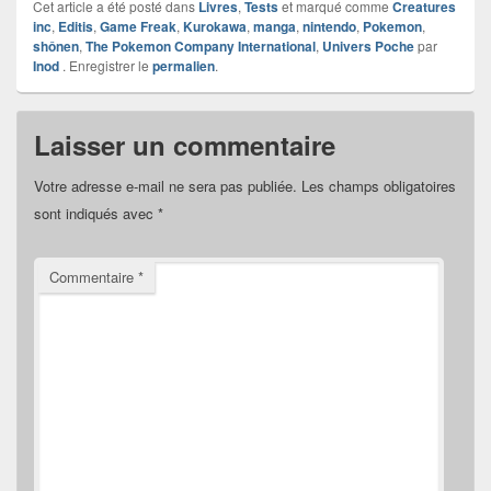
Cet article a été posté dans
Livres
,
Tests
et marqué comme
Creatures
inc
,
Editis
,
Game Freak
,
Kurokawa
,
manga
,
nintendo
,
Pokemon
,
shônen
,
The Pokemon Company International
,
Univers Poche
par
Inod
. Enregistrer le
permalien
.
Laisser un commentaire
Votre adresse e-mail ne sera pas publiée.
Les champs obligatoires
sont indiqués avec
*
Commentaire
*