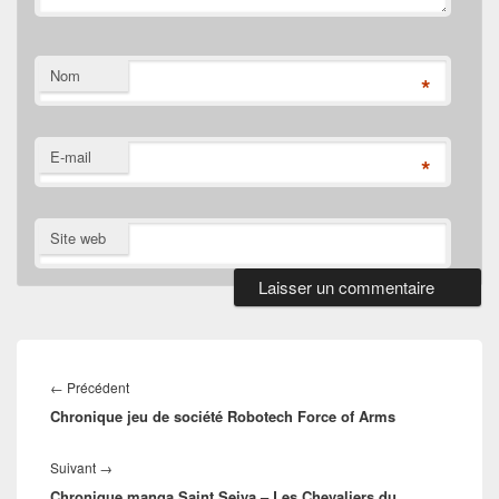
Nom
*
E-mail
*
Site web
Navigation
de
Article
←
Précédent
l’article
Chronique jeu de société Robotech Force of Arms
précédent :
Article
Suivant
→
Chronique manga Saint Seiya – Les Chevaliers du
suivant :