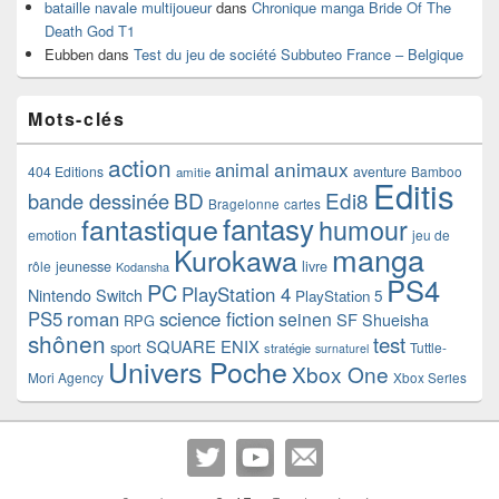
bataille navale multijoueur
dans
Chronique manga Bride Of The
Death God T1
Eubben
dans
Test du jeu de société Subbuteo France – Belgique
Mots-clés
action
animaux
animal
404 Editions
aventure
Bamboo
amitie
Editis
BD
Edi8
bande dessinée
Bragelonne
cartes
fantasy
fantastique
humour
emotion
jeu de
manga
Kurokawa
rôle
jeunesse
livre
Kodansha
PS4
PC
PlayStation 4
Nintendo Switch
PlayStation 5
PS5
roman
science fiction
seinen
SF
Shueisha
RPG
shônen
test
SQUARE ENIX
sport
Tuttle-
stratégie
surnaturel
Univers Poche
Xbox One
Mori Agency
Xbox Series