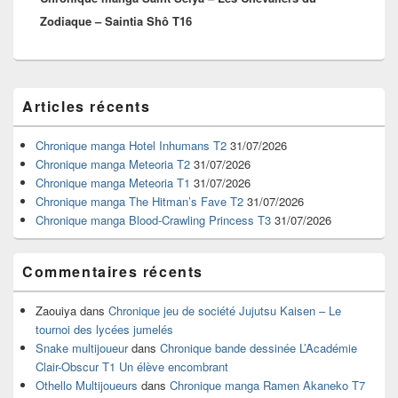
Zodiaque – Saintia Shô T16
Zone
Articles récents
principale
de
widget
Chronique manga Hotel Inhumans T2
31/07/2026
pour
Chronique manga Meteoria T2
31/07/2026
la
Chronique manga Meteoria T1
31/07/2026
barre
Chronique manga The Hitman’s Fave T2
31/07/2026
latérale
Chronique manga Blood-Crawling Princess T3
31/07/2026
Commentaires récents
Zaouiya
dans
Chronique jeu de société Jujutsu Kaisen – Le
tournoi des lycées jumelés
Snake multijoueur
dans
Chronique bande dessinée L’Académie
Clair-Obscur T1 Un élève encombrant
Othello Multijoueurs
dans
Chronique manga Ramen Akaneko T7