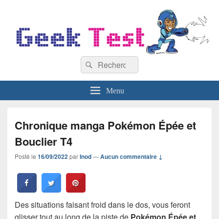
GeekTest
Recherche :
Blog jeux-vidéo et high-tech
Rechercher
Menu
Chronique manga Pokémon Épée et
Bouclier T4
Posté le
16/09/2022
par
Inod
—
Aucun commentaire ↓
Des situations faisant froid dans le dos, vous feront
glisser tout au long de la piste de
Pokémon Épée et