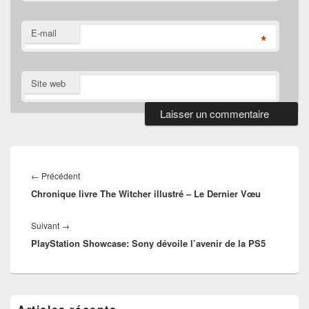
E-mail
*
Site web
Navigation
de
Article
←
Précédent
l’article
Chronique livre The Witcher illustré – Le Dernier Vœu
précédent :
Article
Suivant
→
PlayStation Showcase: Sony dévoile l’avenir de la PS5
suivant :
Zone