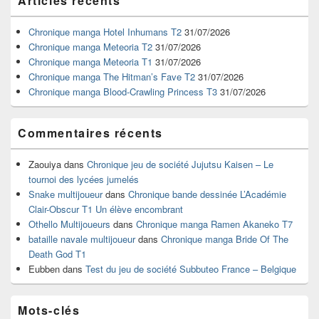
Articles récents
principale
de
widget
Chronique manga Hotel Inhumans T2
31/07/2026
pour
Chronique manga Meteoria T2
31/07/2026
la
Chronique manga Meteoria T1
31/07/2026
barre
Chronique manga The Hitman’s Fave T2
31/07/2026
latérale
Chronique manga Blood-Crawling Princess T3
31/07/2026
Commentaires récents
Zaouiya
dans
Chronique jeu de société Jujutsu Kaisen – Le
tournoi des lycées jumelés
Snake multijoueur
dans
Chronique bande dessinée L’Académie
Clair-Obscur T1 Un élève encombrant
Othello Multijoueurs
dans
Chronique manga Ramen Akaneko T7
bataille navale multijoueur
dans
Chronique manga Bride Of The
Death God T1
Eubben
dans
Test du jeu de société Subbuteo France – Belgique
Mots-clés