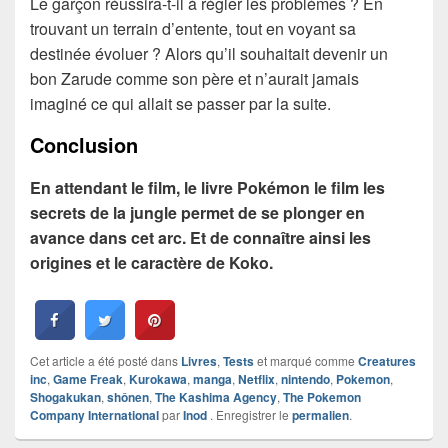
Le garçon réussira-t-il à régler les problèmes ? En
trouvant un terrain d’entente, tout en voyant sa
destinée évoluer ? Alors qu’il souhaitait devenir un
bon Zarude comme son père et n’aurait jamais
imaginé ce qui allait se passer par la suite.
Conclusion
En attendant le film, le livre Pokémon le film les
secrets de la jungle permet de se plonger en
avance dans cet arc. Et de connaître ainsi les
origines et le caractère de Koko.
Cet article a été posté dans
Livres
,
Tests
et marqué comme
Creatures
inc
,
Game Freak
,
Kurokawa
,
manga
,
Netflix
,
nintendo
,
Pokemon
,
Shogakukan
,
shônen
,
The Kashima Agency
,
The Pokemon
Company International
par
Inod
. Enregistrer le
permalien
.