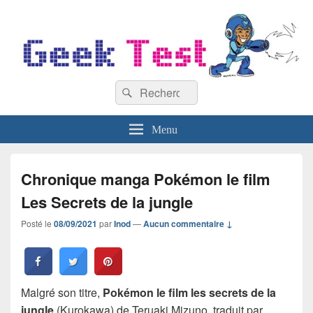
GeekTest
Recherche :
Blog jeux-vidéo et high-tech
Rechercher
Menu
Chronique manga Pokémon le film
Les Secrets de la jungle
Posté le
08/09/2021
par
Inod
—
Aucun commentaire ↓
Malgré son titre,
Pokémon le film les secrets de la
jungle
(Kurokawa) de Teruaki Mizuno, traduit par