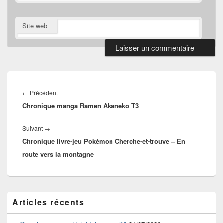
Site web
Navigation
de
Article
←
Précédent
l’article
Chronique manga Ramen Akaneko T3
précédent :
Article
Suivant
→
Chronique livre-jeu Pokémon Cherche-et-trouve – En
suivant :
route vers la montagne
Zone
Articles récents
principale
de
widget