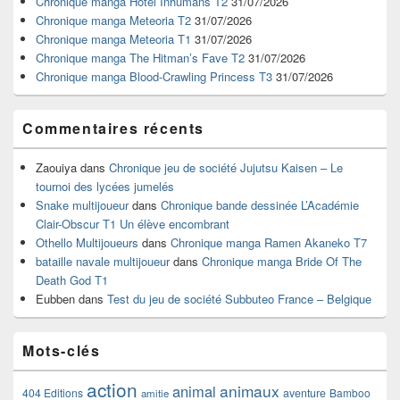
Chronique manga Hotel Inhumans T2
31/07/2026
pour
Chronique manga Meteoria T2
31/07/2026
la
Chronique manga Meteoria T1
31/07/2026
barre
Chronique manga The Hitman’s Fave T2
31/07/2026
latérale
Chronique manga Blood-Crawling Princess T3
31/07/2026
Commentaires récents
Zaouiya
dans
Chronique jeu de société Jujutsu Kaisen – Le
tournoi des lycées jumelés
Snake multijoueur
dans
Chronique bande dessinée L’Académie
Clair-Obscur T1 Un élève encombrant
Othello Multijoueurs
dans
Chronique manga Ramen Akaneko T7
bataille navale multijoueur
dans
Chronique manga Bride Of The
Death God T1
Eubben
dans
Test du jeu de société Subbuteo France – Belgique
Mots-clés
action
animaux
animal
404 Editions
aventure
Bamboo
amitie