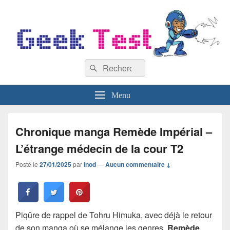
GeekTest
Recherche :
Blog jeux-vidéo et high-tech
Rechercher
Menu
Chronique manga Remède Impérial –
L’étrange médecin de la cour T2
Posté le
27/01/2025
par
Inod
—
Aucun commentaire ↓
Piqûre de rappel de Tohru Himuka, avec déjà le retour
de son manga où se mélange les genres.
Remède