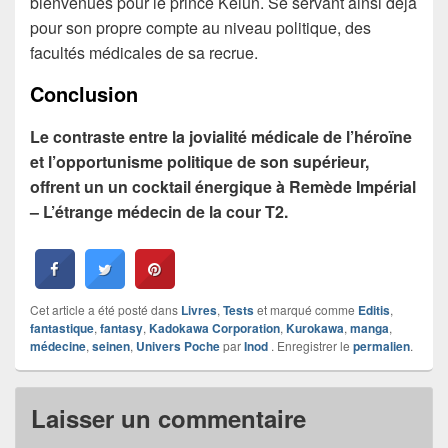
bienvenues pour le prince Keiun. Se servant ainsi déjà
pour son propre compte au niveau politique, des
facultés médicales de sa recrue.
Conclusion
Le contraste entre la jovialité médicale de l’héroïne
et l’opportunisme politique de son supérieur,
offrent un un cocktail énergique à Remède Impérial
– L’étrange médecin de la cour T2.
Cet article a été posté dans
Livres
,
Tests
et marqué comme
Editis
,
fantastique
,
fantasy
,
Kadokawa Corporation
,
Kurokawa
,
manga
,
médecine
,
seinen
,
Univers Poche
par
Inod
. Enregistrer le
permalien
.
Laisser un commentaire