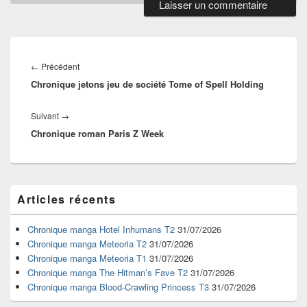
Navigation
de
Article
←
Précédent
l’article
Chronique jetons jeu de société Tome of Spell Holding
précédent :
Article
Suivant
→
Chronique roman Paris Z Week
suivant :
Zone
Articles récents
principale
de
widget
Chronique manga Hotel Inhumans T2
31/07/2026
pour
Chronique manga Meteoria T2
31/07/2026
la
Chronique manga Meteoria T1
31/07/2026
barre
Chronique manga The Hitman’s Fave T2
31/07/2026
latérale
Chronique manga Blood-Crawling Princess T3
31/07/2026