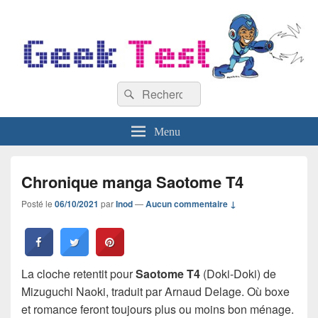
GeekTest
Recherche :
Blog jeux-vidéo et high-tech
Rechercher
Menu
Chronique manga Saotome T4
Posté le
06/10/2021
par
Inod
—
Aucun commentaire ↓
La cloche retentit pour
Saotome T4
(Doki-Doki) de
Mizuguchi Naoki, traduit par Arnaud Delage. Où boxe
et romance feront toujours plus ou moins bon ménage.