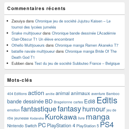
Commentaires récents
Zaouiya
dans
Chronique jeu de société Jujutsu Kaisen – Le
tournoi des lycées jumelés
Snake multijoueur
dans
Chronique bande dessinée L’Académie
Clair-Obscur T1 Un élève encombrant
Othello Multijoueurs
dans
Chronique manga Ramen Akaneko T7
bataille navale multijoueur
dans
Chronique manga Bride Of The
Death God T1
Eubben
dans
Test du jeu de société Subbuteo France – Belgique
Mots-clés
action
animaux
animal
404 Editions
aventure
Bamboo
amitie
Editis
BD
Edi8
bande dessinée
Bragelonne
cartes
fantasy
fantastique
humour
emotion
jeu de
manga
Kurokawa
rôle
jeunesse
livre
Kodansha
PS4
PC
PlayStation 4
Nintendo Switch
PlayStation 5