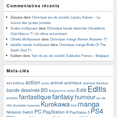
Commentaires récents
Zaouiya
dans
Chronique jeu de société Jujutsu Kaisen – Le
tournoi des lycées jumelés
Snake multijoueur
dans
Chronique bande dessinée L’Académie
Clair-Obscur T1 Un élève encombrant
Othello Multijoueurs
dans
Chronique manga Ramen Akaneko T7
bataille navale multijoueur
dans
Chronique manga Bride Of The
Death God T1
Eubben
dans
Test du jeu de société Subbuteo France – Belgique
Mots-clés
action
animaux
animal
404 Editions
aventure
Bamboo
amitie
Editis
BD
Edi8
bande dessinée
Bragelonne
cartes
fantasy
fantastique
humour
emotion
jeu de
manga
Kurokawa
rôle
jeunesse
livre
Kodansha
PS4
PC
PlayStation 4
Nintendo Switch
PlayStation 5