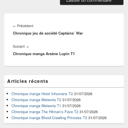
Navigation
de
Article
←
Précédent
l’article
Chronique jeu de société Captains’ War
précédent :
Article
Suivant
→
Chronique manga Arsène Lupin T1
suivant :
Zone
Articles récents
principale
de
widget
Chronique manga Hotel Inhumans T2
31/07/2026
pour
Chronique manga Meteoria T2
31/07/2026
la
Chronique manga Meteoria T1
31/07/2026
barre
Chronique manga The Hitman’s Fave T2
31/07/2026
latérale
Chronique manga Blood-Crawling Princess T3
31/07/2026