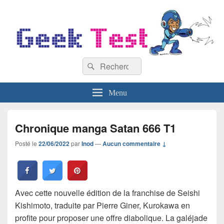
GeekTest
Recherche :
Blog jeux-vidéo et high-tech
Rechercher
Menu
Chronique manga Satan 666 T1
Posté le
22/06/2022
par
Inod
—
Aucun commentaire ↓
Avec cette nouvelle édition de la franchise de Seishi
Kishimoto, traduite par Pierre Giner, Kurokawa en
profite pour proposer une offre diabolique. La galéjade