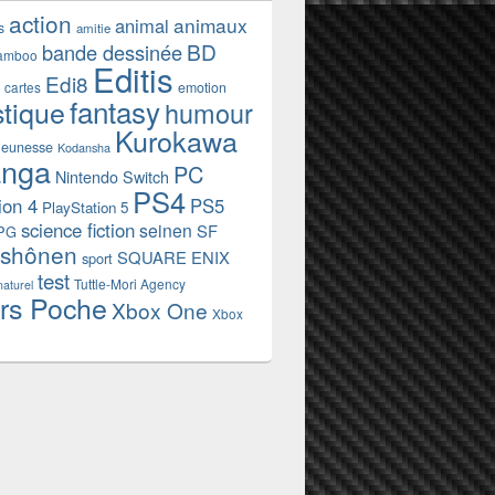
action
animaux
animal
s
amitie
BD
bande dessinée
amboo
Editis
Edi8
emotion
cartes
fantasy
stique
humour
Kurokawa
jeunesse
Kodansha
nga
PC
Nintendo Switch
PS4
ion 4
PS5
PlayStation 5
science fiction
seinen
SF
PG
shônen
SQUARE ENIX
sport
test
Tuttle-Mori Agency
naturel
rs Poche
Xbox One
Xbox