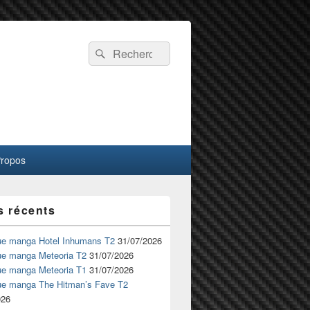
Recherche :
Rechercher
Propos
s récents
ue manga Hotel Inhumans T2
31/07/2026
ue manga Meteoria T2
31/07/2026
ue manga Meteoria T1
31/07/2026
ue manga The Hitman’s Fave T2
026