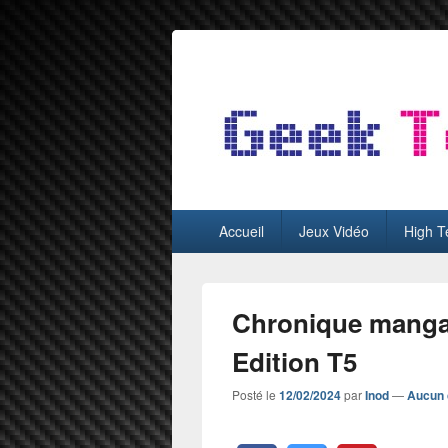
GeekTest
Blog jeux-vidéo et high-tech
Menu
Accueil
Jeux Vidéo
High T
principal
Chronique manga 
Edition T5
Posté le
12/02/2024
par
Inod
—
Aucun 