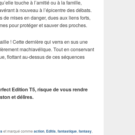
u’elle touche à l’amitié ou à la famille,
’avérant à nouveau à l’épicentre des débats.
s de mises en danger, dues aux liens forts,
âmes pour protéger et sauver des proches.
aille ! Cette dernière qui verra en sus une
lièrement machiavélique. Tout en conservant
lue, flottant au-dessus de ces séquences
fect Edition T5, risque de vous rendre
ton et délires.
ts
et marqué comme
action
,
Editis
,
fantastique
,
fantasy
,