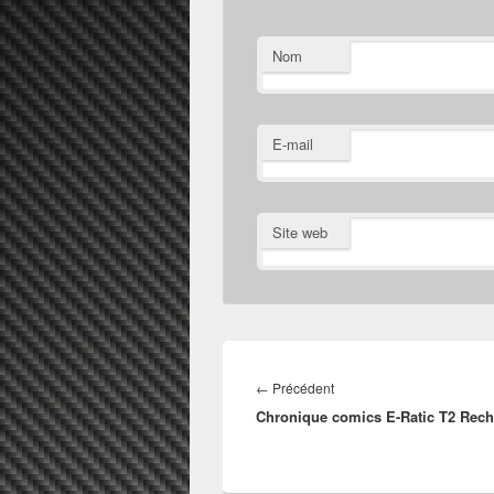
Nom
E-mail
Site web
Navigation
de
Article
←
Précédent
l’article
Chronique comics E-Ratic T2 Rech
précédent :