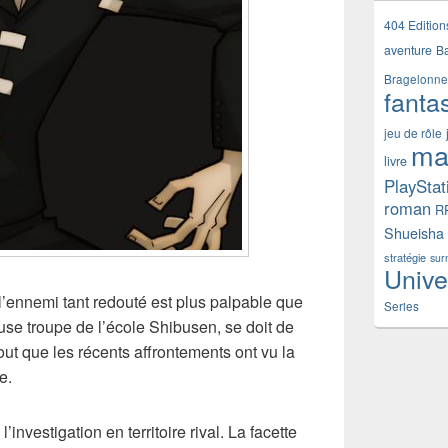
404 Edition
aventure
B
Bragelonne
fanta
jeu de rôle
ma
livre
PlayStat
roman
R
Shueisha
stratégie
sur
Unive
’ennemi tant redouté est plus palpable que
Series
euse troupe de l’école Shibusen, se doit de
tout que les récents affrontements ont vu la
e.
’investigation en territoire rival. La facette