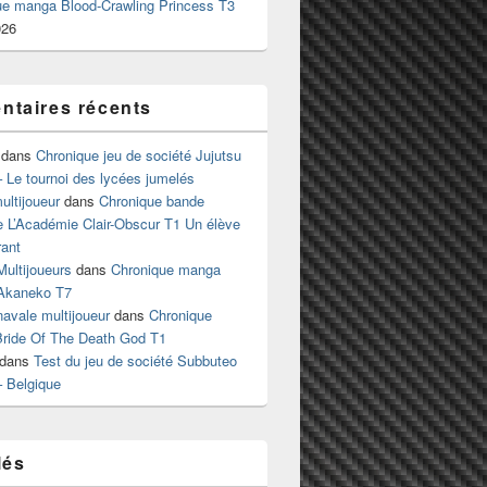
ue manga Blood-Crawling Princess T3
026
taires récents
dans
Chronique jeu de société Jujutsu
 Le tournoi des lycées jumelés
ltijoueur
dans
Chronique bande
e L’Académie Clair-Obscur T1 Un élève
ant
Multijoueurs
dans
Chronique manga
Akaneko T7
 navale multijoueur
dans
Chronique
ride Of The Death God T1
dans
Test du jeu de société Subbuteo
– Belgique
lés