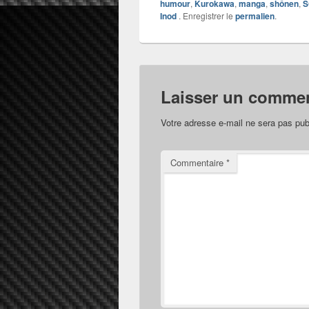
humour
,
Kurokawa
,
manga
,
shônen
,
S
Inod
. Enregistrer le
permalien
.
Laisser un commen
Votre adresse e-mail ne sera pas pub
Commentaire
*