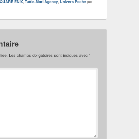
QUARE ENIX
,
Tuttle-Mori Agency
,
Univers Poche
par
taire
liée.
Les champs obligatoires sont indiqués avec
*