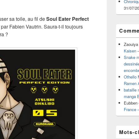
Chroniq
31/07/2
er sa toile, au fil de
Soul Eater Perfect
par Fabien Vautrin. Saura-t-il toujours
Commen
ra ?
Zaouiya
Kaisen –
Snake mu
dessiné
encombr
Othello 
Ramen 
bataille
manga B
Eubben
France 
Mots-c