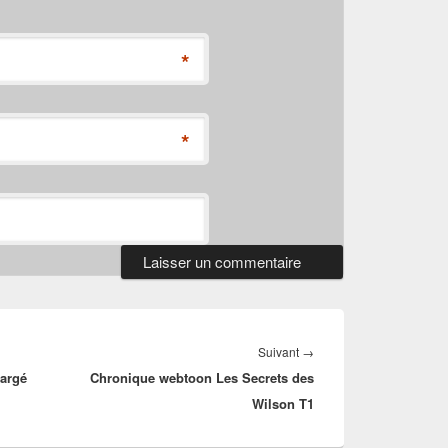
*
*
Article
Suivant
→
argé
Chronique webtoon Les Secrets des
suivant :
Wilson T1