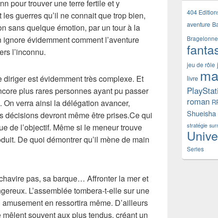
n pour trouver une terre fertile et y
404 Edition
t les guerres qu’il ne connait que trop bien,
aventure
B
Non sans quelque émotion, par un tour à la
On ignore évidemment comment l’aventure
Bragelonne
fanta
ers l’inconnu.
jeu de rôle
ma
e diriger est évidemment très complexe. Et
livre
PlayStat
 encore plus rares personnes ayant pu passer
roman
. On verra ainsi la délégation avancer,
R
Shueisha
s décisions devront même être prises.Ce qui
stratégie
ue de l’objectif. Même si le meneur trouve
sur
Unive
oduit. De quoi démontrer qu’il mène de main
Series
 chavire pas, sa barque… Affronter la mer et
gereux. L’assemblée tombera-t-elle sur une
n amusement en ressortira même. D’ailleurs
e mêlent souvent aux plus tendus, créant un