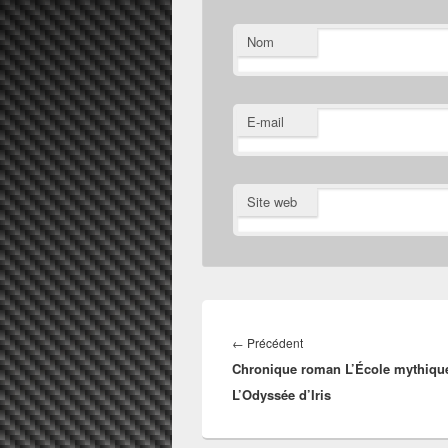
Nom
E-mail
Site web
Navigation
de
Article
←
Précédent
l’article
Chronique roman L’École mythiqu
précédent :
L’Odyssée d’Iris