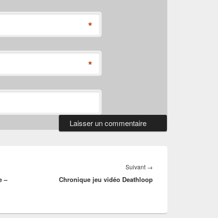
*
*
Article
Suivant
→
e –
Chronique jeu vidéo Deathloop
suivant :