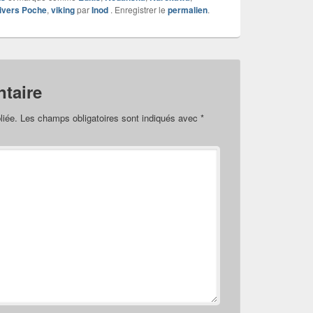
ivers Poche
,
viking
par
Inod
. Enregistrer le
permalien
.
taire
liée.
Les champs obligatoires sont indiqués avec
*