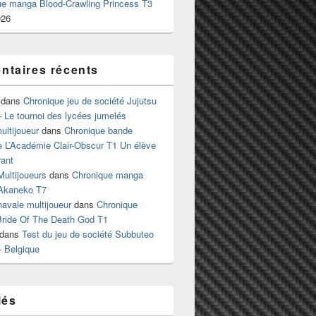
ue manga Blood-Crawling Princess T3
026
taires récents
dans
Chronique jeu de société Jujutsu
 Le tournoi des lycées jumelés
ltijoueur
dans
Chronique bande
e L’Académie Clair-Obscur T1 Un élève
ant
Multijoueurs
dans
Chronique manga
Akaneko T7
 navale multijoueur
dans
Chronique
ride Of The Death God T1
dans
Test du jeu de société Subbuteo
– Belgique
lés