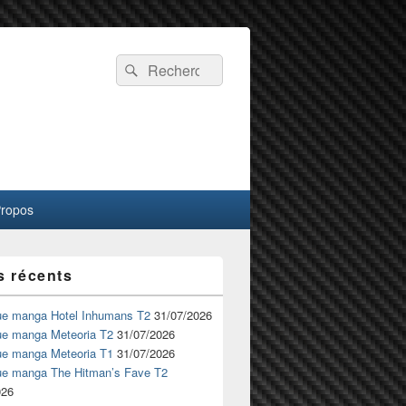
Recherche :
Rechercher
Propos
s récents
ue manga Hotel Inhumans T2
31/07/2026
ue manga Meteoria T2
31/07/2026
ue manga Meteoria T1
31/07/2026
ue manga The Hitman’s Fave T2
026