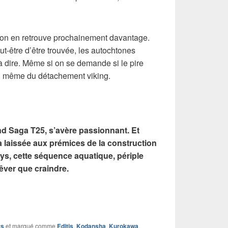
qu’on en retrouve prochainement davantage.
eut-être d’être trouvée, les autochtones
à dire. Même si on se demande si le pire
in même du détachement viking.
nd Saga T25, s’avère passionnant. Et
 laissée aux prémices de la construction
ys, cette séquence aquatique, périple
rêver que craindre.
ts
et marqué comme
Editis
,
Kodansha
,
Kurokawa
,