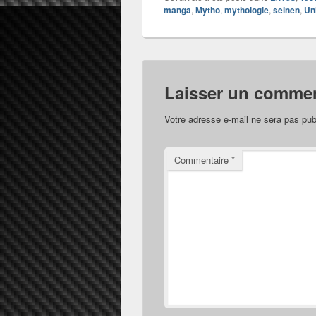
manga
,
Mytho
,
mythologie
,
seinen
,
Un
Laisser un commen
Votre adresse e-mail ne sera pas pub
Commentaire
*