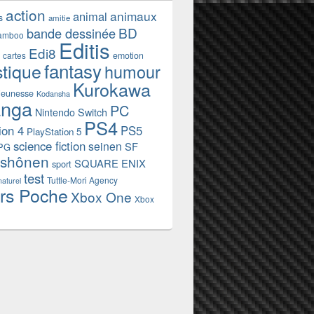
action
animaux
animal
s
amitie
BD
bande dessinée
amboo
Editis
Edi8
emotion
cartes
fantasy
stique
humour
Kurokawa
jeunesse
Kodansha
nga
PC
Nintendo Switch
PS4
ion 4
PS5
PlayStation 5
science fiction
seinen
SF
PG
shônen
SQUARE ENIX
sport
test
Tuttle-Mori Agency
naturel
rs Poche
Xbox One
Xbox