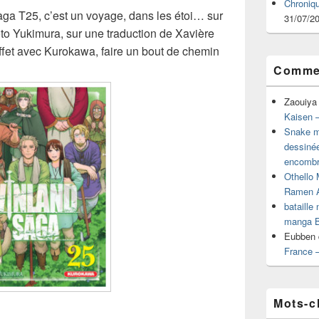
Chroniq
aga T25, c’est un voyage, dans les étoi… sur
31/07/2
to Yukimura, sur une traduction de Xavière
et avec Kurokawa, faire un bout de chemin
Commen
Zaouiya
Kaisen –
Snake mu
dessiné
encombr
Othello 
Ramen 
bataille
manga B
Eubben
France 
Mots-c