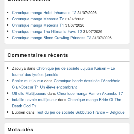
principale
de
widget
Chronique manga Hotel Inhumans T2
31/07/2026
pour
Chronique manga Meteoria T2
31/07/2026
la
Chronique manga Meteoria T1
31/07/2026
barre
Chronique manga The Hitman’s Fave T2
31/07/2026
latérale
Chronique manga Blood-Crawling Princess T3
31/07/2026
Commentaires récents
Zaouiya
dans
Chronique jeu de société Jujutsu Kaisen – Le
tournoi des lycées jumelés
Snake multijoueur
dans
Chronique bande dessinée L’Académie
Clair-Obscur T1 Un élève encombrant
Othello Multijoueurs
dans
Chronique manga Ramen Akaneko T7
bataille navale multijoueur
dans
Chronique manga Bride Of The
Death God T1
Eubben
dans
Test du jeu de société Subbuteo France – Belgique
Mots-clés