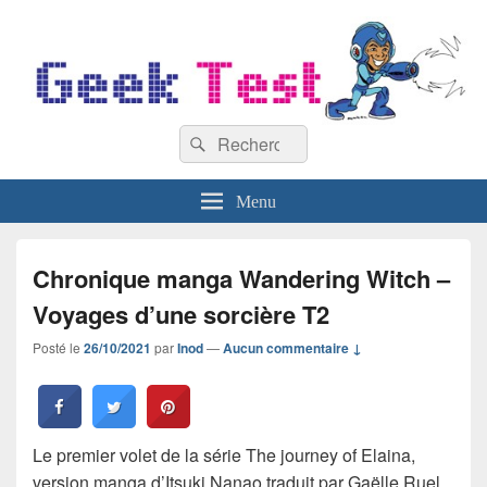
GeekTest
Recherche :
Blog jeux-vidéo et high-tech
Rechercher
Menu
Chronique manga Wandering Witch –
Voyages d’une sorcière T2
Posté le
26/10/2021
par
Inod
—
Aucun commentaire ↓
Le premier volet de la série The journey of Elaina,
version manga d’Itsuki Nanao traduit par Gaëlle Ruel,