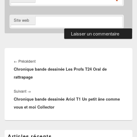
*
Site web
Navigation
de
Article
←
Précédent
l’article
Chronique bande dessinée Les Profs T24 Oral de
précédent :
rattrapage
Article
Suivant
→
Chronique bande dessinée Ariol T1 Un petit âne comme
suivant :
vous et moi Collector
Zone
Articles récents