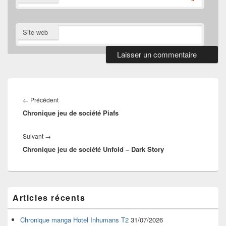
*
Site web
Navigation
de
Article
←
Précédent
l’article
Chronique jeu de société Piafs
précédent :
Article
Suivant
→
Chronique jeu de société Unfold – Dark Story
suivant :
Zone
Articles récents
principale
de
widget
Chronique manga Hotel Inhumans T2
31/07/2026