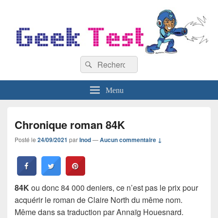
GeekTest
Recherche :
Blog jeux-vidéo et high-tech
Rechercher
Menu
Chronique roman 84K
Posté le
24/09/2021
par
Inod
—
Aucun commentaire ↓
84K
ou donc 84 000 deniers, ce n’est pas le prix pour
acquérir le roman de Claire North du même nom.
Même dans sa traduction par Annaïg Houesnard.