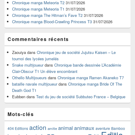
pour
Chronique manga Meteoria T2
31/07/2026
la
Chronique manga Meteoria T1
31/07/2026
barre
Chronique manga The Hitman’s Fave T2
31/07/2026
latérale
Chronique manga Blood-Crawling Princess T3
31/07/2026
Commentaires récents
Zaouiya
dans
Chronique jeu de société Jujutsu Kaisen – Le
tournoi des lycées jumelés
Snake multijoueur
dans
Chronique bande dessinée L’Académie
Clair-Obscur T1 Un élève encombrant
Othello Multijoueurs
dans
Chronique manga Ramen Akaneko T7
bataille navale multijoueur
dans
Chronique manga Bride Of The
Death God T1
Eubben
dans
Test du jeu de société Subbuteo France – Belgique
Mots-clés
action
animaux
animal
404 Editions
aventure
Bamboo
amitie
Editis