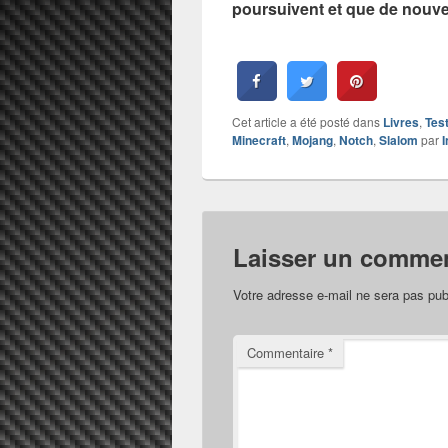
poursuivent et que de nouv
Cet article a été posté dans
Livres
,
Tes
Minecraft
,
Mojang
,
Notch
,
Slalom
par
I
Laisser un commen
Votre adresse e-mail ne sera pas pub
Commentaire
*