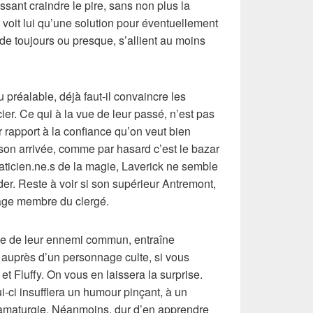
ssant craindre le pire, sans non plus la
voit lui qu’une solution pour éventuellement
s de toujours ou presque, s’allient au moins
u préalable, déjà faut-il convaincre les
cier. Ce qui à la vue de leur passé, n’est pas
rapport à la confiance qu’on veut bien
 son arrivée, comme par hasard c’est le bazar
raticien.ne.s de la magie, Laverick ne semble
der. Reste à voir si son supérieur Antremont,
age membre du clergé.
e de leur ennemi commun, entraîne
 auprès d’un personnage culte, si vous
et Fluffy. On vous en laissera la surprise.
ui-ci insufflera un humour pinçant, à un
ramaturgie. Néanmoins, dur d’en apprendre