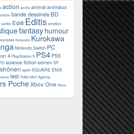
action
animaux
animal
s
amitie
BD
bande dessinée
amboo
Editis
Edi8
emotion
cartes
fantasy
stique
humour
Kurokawa
jeunesse
Kodansha
nga
PC
Nintendo Switch
PS4
ion 4
PS5
PlayStation 5
science fiction
seinen
SF
PG
shônen
SQUARE ENIX
sport
test
Tuttle-Mori Agency
naturel
rs Poche
Xbox One
Xbox