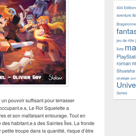
404 Edition
aventure
B
Bragelonne
fanta
jeu de rôle
ma
livre
PlayStat
roman
R
Shueisha
stratégie
sur
Unive
Series
 un pouvoir suffisant pour terrasser
occupant.e.s, Le Roi Squelette a
s et son malfaisant entourage. Tout en
des habitant.e.s des Saintes Îles. La fronde
r petite troupe dans la quantité, risque d’être