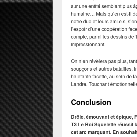
sur une entité semblant plus â
humaine… Mais qu’en est-il de
notre duo et leurs ami.e.s, s’e
l’espoir d’une coopération face
compte, parmi les dessins de T
impressionnant.
On n’en révèlera pas plus, tant 
soupçons et autres batailles,
haletante facette, au sein de 
Landre. Touchant émotionnell
Conclusion
Drôle, émouvant et épique, Fr
T3 Le Roi Squelette réussit 
cet arc marquant. En souhai