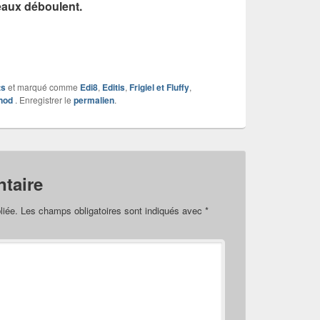
eaux déboulent.
ts
et marqué comme
Edi8
,
Editis
,
Frigiel et Fluffy
,
nod
. Enregistrer le
permalien
.
taire
liée.
Les champs obligatoires sont indiqués avec
*