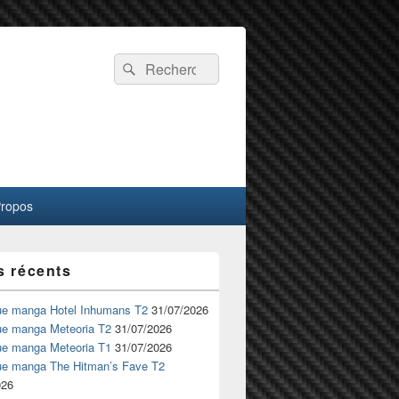
Recherche :
Rechercher
Propos
s récents
ue manga Hotel Inhumans T2
31/07/2026
ue manga Meteoria T2
31/07/2026
ue manga Meteoria T1
31/07/2026
ue manga The Hitman’s Fave T2
026