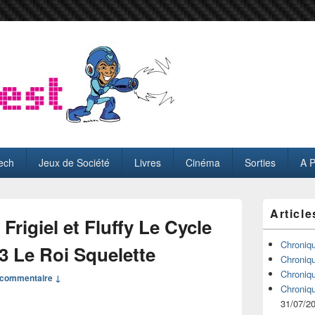
ech
Jeux de Société
Livres
Cinéma
Sorties
A 
Zone
Article
principale
rigiel et Fluffy Le Cycle
de
widget
Chroniq
T3 Le Roi Squelette
pour
Chroniq
la
Chroniq
commentaire ↓
barre
Chroniq
latérale
31/07/2