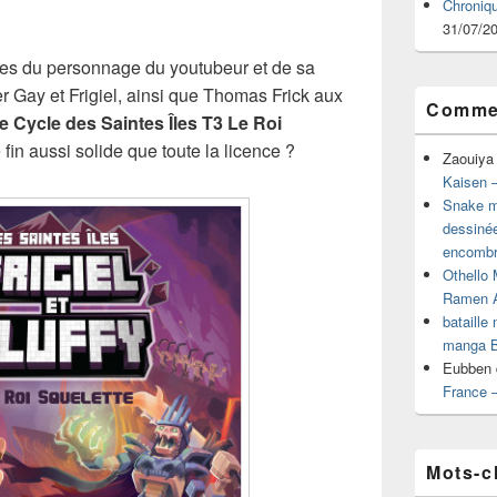
Chroniq
31/07/2
res du personnage du youtubeur et de sa
r Gay et Frigiel, ainsi que Thomas Frick aux
Commen
 Le Cycle des Saintes Îles T3 Le Roi
 fin aussi solide que toute la licence ?
Zaouiya
Kaisen –
Snake mu
dessiné
encombr
Othello 
Ramen 
bataille
manga B
Eubben
France 
Mots-c