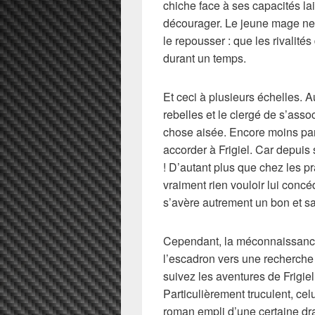
chiche face à ses capacités lai
décourager. Le jeune mage ne 
le repousser : que les rivalité
durant un temps.
Et ceci à plusieurs échelles. A
rebelles et le clergé de s’asso
chose aisée. Encore moins par 
accorder à Frigiel. Car depuis
! D’autant plus que chez les p
vraiment rien vouloir lui concé
s’avère autrement un bon et s
Cependant, la méconnaissanc
l’escadron vers une recherche
suivez les aventures de Frigiel 
Particulièrement truculent, cel
roman empli d’une certaine d