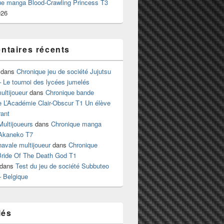
ue manga Blood-Crawling Princess T3
026
taires récents
dans
Chronique jeu de société Jujutsu
 Le tournoi des lycées jumelés
ltijoueur
dans
Chronique bande
e L’Académie Clair-Obscur T1 Un élève
ant
Multijoueurs
dans
Chronique manga
Akaneko T7
 navale multijoueur
dans
Chronique
ride Of The Death God T1
dans
Test du jeu de société Subbuteo
– Belgique
lés