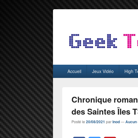
GeekTest
Blog jeux-vidéo et high-tech
Menu
Accueil
Jeux Vidéo
High T
principal
Chronique roman F
des Saintes Îles 
Posté le
20/08/2021
par
Inod
—
Aucun 