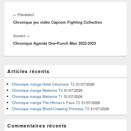
Navigation
de
Article
←
Précédent
l’article
Chronique jeu vidéo Capcom Fighting Collection
précédent :
Article
Suivant
→
Chronique Agenda One-Punch Man 2022-2023
suivant :
Zone
Articles récents
principale
de
widget
Chronique manga Hotel Inhumans T2
31/07/2026
pour
Chronique manga Meteoria T2
31/07/2026
la
Chronique manga Meteoria T1
31/07/2026
barre
Chronique manga The Hitman’s Fave T2
31/07/2026
latérale
Chronique manga Blood-Crawling Princess T3
31/07/2026
Commentaires récents