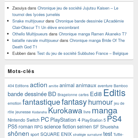
Zaouiya
dans
Chronique jeu de société Jujutsu Kaisen – Le
tournoi des lycées jumelés
Snake multijoueur
dans
Chronique bande dessinée L’Académie
Clair-Obscur T1 Un élève encombrant
Othello Multijoueurs
dans
Chronique manga Ramen Akaneko T7
bataille navale multijoueur
dans
Chronique manga Bride Of The
Death God T1
Eubben
dans
Test du jeu de société Subbuteo France – Belgique
Mots-clés
action
animaux
animal
404 Editions
aventure
Bamboo
amitie
Editis
BD
Edi8
bande dessinée
Bragelonne
cartes
fantasy
fantastique
humour
emotion
jeu de
manga
Kurokawa
rôle
jeunesse
livre
Kodansha
PS4
PC
PlayStation 4
Nintendo Switch
PlayStation 5
PS5
roman
science fiction
seinen
SF
Shueisha
RPG
shônen
test
SQUARE ENIX
sport
Tuttle-
stratégie
surnaturel