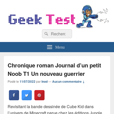
GeekTest
Recherche :
Blog jeux-vidéo et high-tech
Rechercher
Menu
Chronique roman Journal d’un petit
Noob T1 Un nouveau guerrier
Posté le
11/07/2022
par
Inod
—
Aucun commentaire ↓
Revisitant la bande dessinée de Cube Kid dans
l’univers de Minecraft parue chez les éditions Jungle,