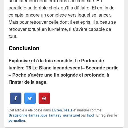
un totalement nébuleux dans son contexte. En
parallèle au terrible choix qu’il a dû faire. Et en fin de
compte, encore un complexe vers lequel se lancer.
Mais pour retrouver celle dont il est épris, il a beau se
retrouver torturé en lui-même, il s’avère capable de
tout.
Conclusion
Explosive et à la fois sensible, Le Porteur de
lumière T6 Le Blanc incandescent– Seconde partie
– Poche s’avère une fin soignée et profonde, à
l’instar de la saga.
Cet article a été posté dans
Livres
,
Tests
et marqué comme
Bragelonne
,
fantastique
,
fantasy
,
surnaturel
par
Inod
. Enregistrer le
permalien
.