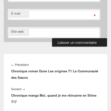
E-mail
*
Site web
Navigation
de
Article
←
Précédent
l’article
Chronique roman Dune Les origines T1 La Communauté
précédent :
des Sœurs
Article
Suivant
→
Chronique manga Moi, quand je me réincarne en Slime
suivant :
T17