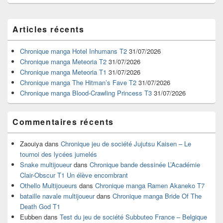
Zone
Articles récents
principale
de
widget
Chronique manga Hotel Inhumans T2
31/07/2026
pour
Chronique manga Meteoria T2
31/07/2026
la
Chronique manga Meteoria T1
31/07/2026
barre
Chronique manga The Hitman’s Fave T2
31/07/2026
latérale
Chronique manga Blood-Crawling Princess T3
31/07/2026
Commentaires récents
Zaouiya
dans
Chronique jeu de société Jujutsu Kaisen – Le
tournoi des lycées jumelés
Snake multijoueur
dans
Chronique bande dessinée L’Académie
Clair-Obscur T1 Un élève encombrant
Othello Multijoueurs
dans
Chronique manga Ramen Akaneko T7
bataille navale multijoueur
dans
Chronique manga Bride Of The
Death God T1
Eubben
dans
Test du jeu de société Subbuteo France – Belgique