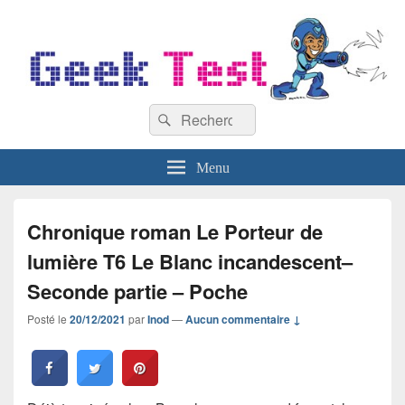
GeekTest
Recherche :
Blog jeux-vidéo et high-tech
Rechercher
Menu
Chronique roman Le Porteur de
lumière T6 Le Blanc incandescent–
Seconde partie – Poche
Posté le
20/12/2021
par
Inod
—
Aucun commentaire ↓