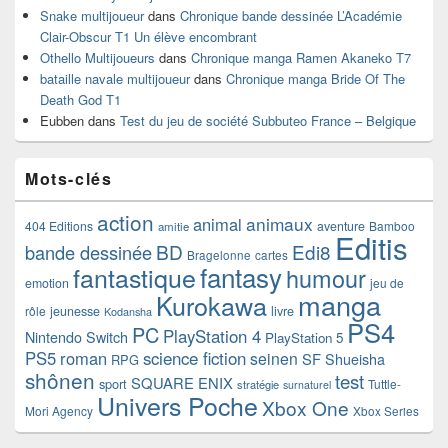
Snake multijoueur
dans
Chronique bande dessinée L’Académie
Clair-Obscur T1 Un élève encombrant
Othello Multijoueurs
dans
Chronique manga Ramen Akaneko T7
bataille navale multijoueur
dans
Chronique manga Bride Of The
Death God T1
Eubben
dans
Test du jeu de société Subbuteo France – Belgique
Mots-clés
action
animaux
animal
404 Editions
aventure
Bamboo
amitie
Editis
BD
Edi8
bande dessinée
Bragelonne
cartes
fantasy
fantastique
humour
emotion
jeu de
manga
Kurokawa
rôle
jeunesse
livre
Kodansha
PS4
PC
PlayStation 4
Nintendo Switch
PlayStation 5
PS5
roman
science fiction
seinen
SF
Shueisha
RPG
shônen
test
SQUARE ENIX
sport
Tuttle-
stratégie
surnaturel
Univers Poche
Xbox One
Mori Agency
Xbox Series