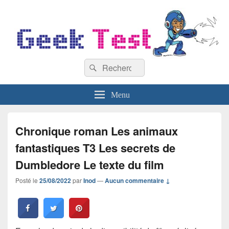
GeekTest
Recherche :
Blog jeux-vidéo et high-tech
Rechercher
Menu
Chronique roman Les animaux
fantastiques T3 Les secrets de
Dumbledore Le texte du film
Posté le
25/08/2022
par
Inod
—
Aucun commentaire ↓