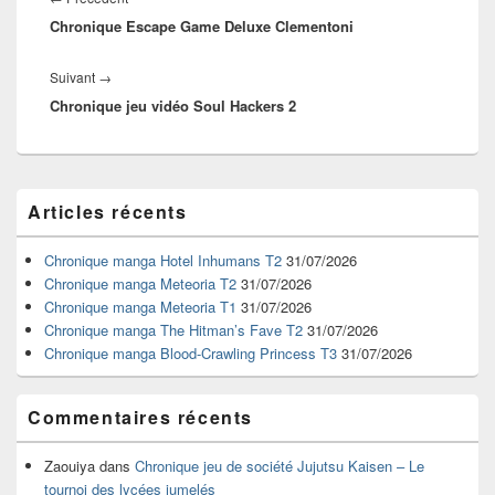
l’article
Chronique Escape Game Deluxe Clementoni
précédent :
Article
Suivant
→
Chronique jeu vidéo Soul Hackers 2
suivant :
Zone
Articles récents
principale
de
widget
Chronique manga Hotel Inhumans T2
31/07/2026
pour
Chronique manga Meteoria T2
31/07/2026
la
Chronique manga Meteoria T1
31/07/2026
barre
Chronique manga The Hitman’s Fave T2
31/07/2026
latérale
Chronique manga Blood-Crawling Princess T3
31/07/2026
Commentaires récents
Zaouiya
dans
Chronique jeu de société Jujutsu Kaisen – Le
tournoi des lycées jumelés