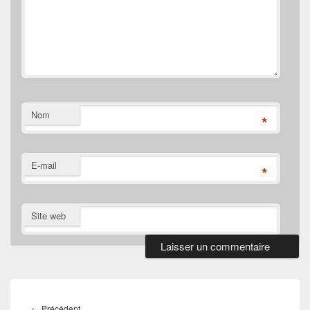
Nom
*
E-mail
*
Site web
Navigation
de
Article
←
Précédent